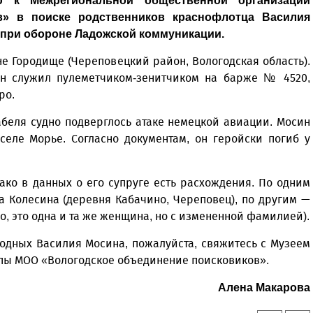
 к Межрегиональной общественной организации
в» в поиске родственников краснофлотца Василия
у при обороне Ладожской коммуникации.
не Городище (Череповецкий район, Вологодская область).
н служил пулеметчиком-зенитчиком на барже № 4520,
ро.
абеля судно подверглось атаке немецкой авиации. Мосин
селе Морье. Согласно документам, он геройски погиб у
ако в данных о его супруге есть расхождения. По одним
а Колесина (деревня Кабачино, Череповец), по другим —
, это одна и та же женщина, но с измененной фамилией).
родных Василия Мосина, пожалуйста, свяжитесь с Музеем
ппы МОО «Вологодское объединение поисковиков».
Алена Макарова