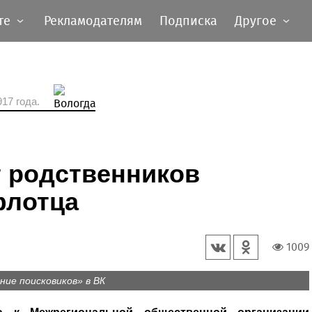
те
Рекламодателям
Подписка
Другое
17 года.
т родственников
флотца
1009
ие поисковиков» в ВК