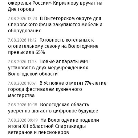
ожерелья России» Кириллову вручат на
Дне города
В Вытегорском округе для
7.08.2026 12:23
Сперовского ФАПа закупаются мебель и
оборудование
Готовность котельных к
7.08.2026 11:42
отопительному сезону на Вологодчине
превысила 65%
Новые аппараты МРТ
7.08.2026 11:25
установят в двух медучреждениях
Вологодской области
В Устюжне отметят 774-летие
7.08.2026 10:41
города фестивалем кузнечного
мастерства
Вологодская область
7.08.2026 10:18
уверенно шагает в цифровое будущее
На Вологодчине подвели
7.08.2026 09:49
итоги XII областной Спартакиады
ветеранов и пенсионеров