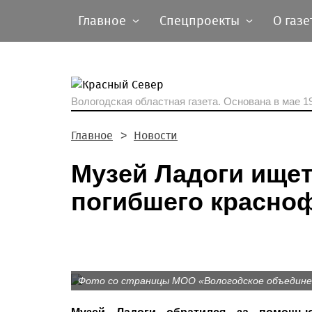
Главное
Спецпроекты
О газе
Вологодская областная газета.
Основана в мае 19
Главное
Новости
Музей Ладоги ище
погибшего красно
Фото со страницы МОО «Вологодское объединен