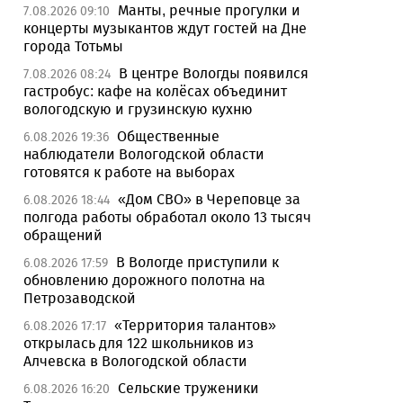
Манты, речные прогулки и
7.08.2026 09:10
концерты музыкантов ждут гостей на Дне
города Тотьмы
В центре Вологды появился
7.08.2026 08:24
гастробус: кафе на колёсах объединит
вологодскую и грузинскую кухню
Общественные
6.08.2026 19:36
наблюдатели Вологодской области
готовятся к работе на выборах
«Дом СВО» в Череповце за
6.08.2026 18:44
полгода работы обработал около 13 тысяч
обращений
В Вологде приступили к
6.08.2026 17:59
обновлению дорожного полотна на
Петрозаводской
«Территория талантов»
6.08.2026 17:17
открылась для 122 школьников из
Алчевска в Вологодской области
Сельские труженики
6.08.2026 16:20