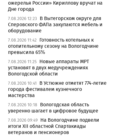
ожерелья России» Кириллову вручат на
Дне города
В Вытегорском округе для
7.08.2026 12:23
Сперовского ФАПа закупаются мебель и
оборудование
Готовность котельных к
7.08.2026 11:42
отопительному сезону на Вологодчине
превысила 65%
Новые аппараты МРТ
7.08.2026 11:25
установят в двух медучреждениях
Вологодской области
В Устюжне отметят 774-летие
7.08.2026 10:41
города фестивалем кузнечного
мастерства
Вологодская область
7.08.2026 10:18
уверенно шагает в цифровое будущее
На Вологодчине подвели
7.08.2026 09:49
итоги XII областной Спартакиады
ветеранов и пенсионеров