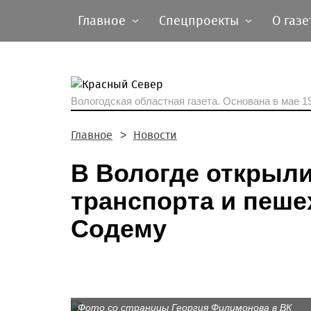
Главное
Спецпроекты
О газе
Вологодская областная газета.
Основана в мае 19
Главное
Новости
В Вологде открыл
транспорта и пеше
Содему
Фото со страницы Георгия Филимонова в ВК