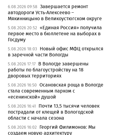
Завершается ремонт
6.08.2026 09:58
автодороги Усть-Алексеево –
Мякинницыно в Великоустюгском округе
«Единая Россия» получила
5.08.2026 20:52
первое место в бюллетене на выборах в
Госдуму
Новый офис МФЦ открылся
5.08.2026 18:03
в заречной части Вологды
В Вологде завершены
5.08.2026 17:17
работы по благоустройству на 18
дворовых территориях
Осановская роща в Вологде
5.08.2026 16:50
стала современным парком с
«есенинской» душой
Почти 13,5 тысячи человек
5.08.2026 16:41
пострадали от клещей в Вологодской
области с начала сезона
Георгий Филимонов: Мы
5.08.2026 16:02
создаем новую архитектуру