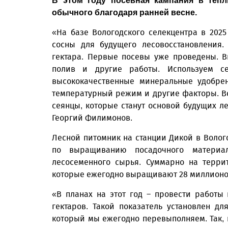
В этом году посевная кампания в теп
обычного благодаря ранней весне.
«На базе Вологодского селекцентра в 202
сосны для будущего лесовосстановления.
гектара. Первые посевы уже проведены. В
полив и другие работы. Используем с
высококачественные минеральные удобрен
температурный режим и другие факторы. Вс
сеянцы, которые станут основой будущих ле
Георгий Филимонов.
Лесной питомник на станции Дикой в Волог
по выращиванию посадочного материа
лесосеменного сырья. Суммарно на терри
которые ежегодно выращивают 28 миллионов
«В планах на этот год – провести работы
гектаров. Такой показатель установлен д
который мы ежегодно перевыполняем. Так, 