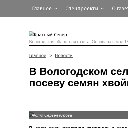
Главное
Спецпроекты
О газе
Вологодская областная газета.
Основана в мае 19
Главное
Новости
В Вологодском сел
посеву семян хво
Фото Сергея Юрова