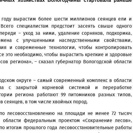
личных хозяйствах Вологодчины стартовала раньше
5 году вырастим более шести миллионов сеянцев ели и
 Всего специалистам предстоит засеять свыше одного
переди – уход за ними, удаление сорняков, подкормка,
емена с улучшенными наследственными свойствами,
ия и современные технологии, чтобы контролировать
е это необходимо, чтобы вырастить крепкие и здоровые
сов региона», – сказал губернатор Вологодской области
одском округе – самый современный комплекс в области
ла с закрытой корневой системой и переработке
тории региона работают 99 питомников разных типов,
 сеянцев, в том числе хвойных пород.
 по лесовосстановлению на площади не менее 72 тысяч
ля области федеральным проектом «Сохранение лесов»,
по итогам прошлого года лесовосстановительные работы