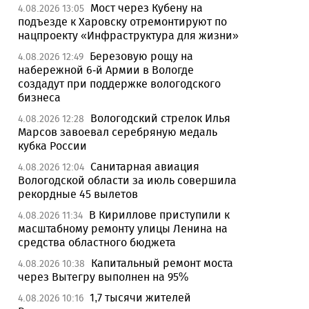
Мост через Кубену на
4.08.2026 13:05
подъезде к Харовску отремонтируют по
нацпроекту «Инфраструктура для жизни»
Березовую рощу на
4.08.2026 12:49
набережной 6-й Армии в Вологде
создадут при поддержке вологодского
бизнеса
Вологодский стрелок Илья
4.08.2026 12:28
Марсов завоевал серебряную медаль
кубка России
Санитарная авиация
4.08.2026 12:04
Вологодской области за июль совершила
рекордные 45 вылетов
В Кириллове приступили к
4.08.2026 11:34
масштабному ремонту улицы Ленина на
средства областного бюджета
Капитальный ремонт моста
4.08.2026 10:38
через Вытегру выполнен на 95%
1,7 тысячи жителей
4.08.2026 10:16