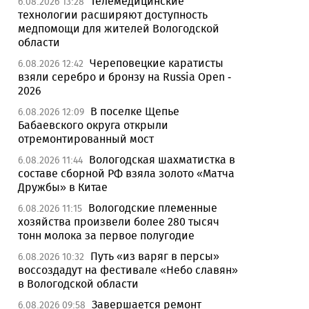
Телемедицинские
6.08.2026 13:28
технологии расширяют доступность
медпомощи для жителей Вологодской
области
Череповецкие каратисты
6.08.2026 12:42
взяли серебро и бронзу на Russia Open -
2026
В поселке Щепье
6.08.2026 12:09
Бабаевского округа открыли
отремонтированный мост
Вологодская шахматистка в
6.08.2026 11:44
составе сборной РФ взяла золото «Матча
Дружбы» в Китае
Вологодские племенные
6.08.2026 11:15
хозяйства произвели более 280 тысяч
тонн молока за первое полугодие
Путь «из варяг в персы»
6.08.2026 10:32
воссоздадут на фестивале «Небо славян»
в Вологодской области
Завершается ремонт
6.08.2026 09:58