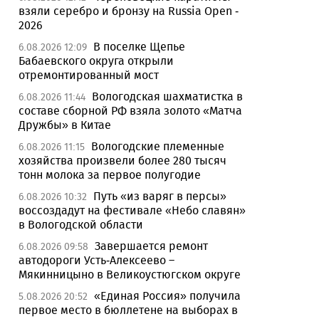
взяли серебро и бронзу на Russia Open -
2026
В поселке Щепье
6.08.2026 12:09
Бабаевского округа открыли
отремонтированный мост
Вологодская шахматистка в
6.08.2026 11:44
составе сборной РФ взяла золото «Матча
Дружбы» в Китае
Вологодские племенные
6.08.2026 11:15
хозяйства произвели более 280 тысяч
тонн молока за первое полугодие
Путь «из варяг в персы»
6.08.2026 10:32
воссоздадут на фестивале «Небо славян»
в Вологодской области
Завершается ремонт
6.08.2026 09:58
автодороги Усть-Алексеево –
Мякинницыно в Великоустюгском округе
«Единая Россия» получила
5.08.2026 20:52
первое место в бюллетене на выборах в