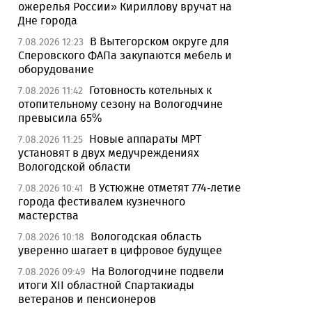
ожерелья России» Кириллову вручат на
Дне города
В Вытегорском округе для
7.08.2026 12:23
Сперовского ФАПа закупаются мебель и
оборудование
Готовность котельных к
7.08.2026 11:42
отопительному сезону на Вологодчине
превысила 65%
Новые аппараты МРТ
7.08.2026 11:25
установят в двух медучреждениях
Вологодской области
В Устюжне отметят 774-летие
7.08.2026 10:41
города фестивалем кузнечного
мастерства
Вологодская область
7.08.2026 10:18
уверенно шагает в цифровое будущее
На Вологодчине подвели
7.08.2026 09:49
итоги XII областной Спартакиады
ветеранов и пенсионеров