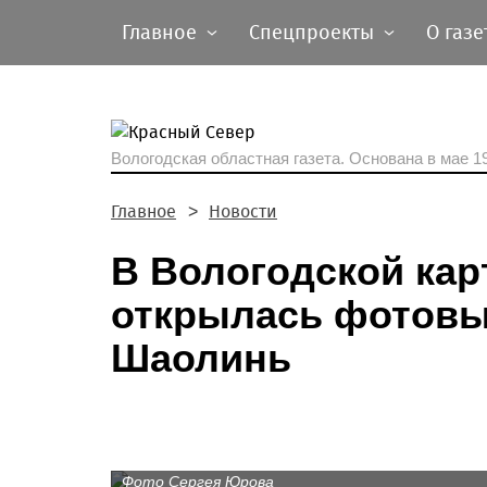
Главное
Спецпроекты
О газе
Вологодская областная газета.
Основана в мае 19
Главное
Новости
В Вологодской кар
открылась фотовы
Шаолинь
Фото Сергея Юрова