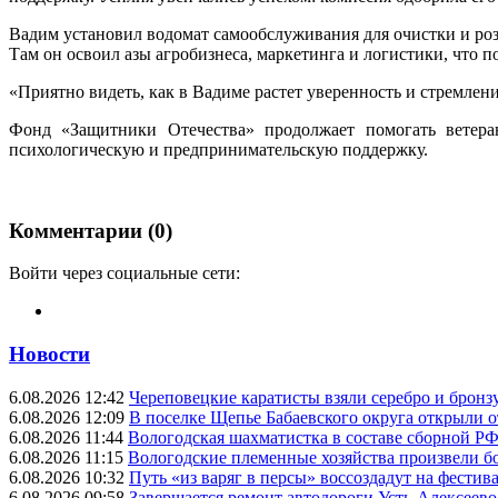
Вадим установил водомат самообслуживания для очистки и ро
Там он освоил азы агробизнеса, маркетинга и логистики, что 
«Приятно видеть, как в Вадиме растет уверенность и стремлен
Фонд «Защитники Отечества» продолжает помогать ветера
психологическую и предпринимательскую поддержку.
Комментарии (0)
Войти через социальные сети:
Новости
6.08.2026 12:42
Череповецкие каратисты взяли серебро и бронзу
6.08.2026 12:09
В поселке Щепье Бабаевского округа открыли 
6.08.2026 11:44
Вологодская шахматистка в составе сборной РФ
6.08.2026 11:15
Вологодские племенные хозяйства произвели бо
6.08.2026 10:32
Путь «из варяг в персы» воссоздадут на фестив
6.08.2026 09:58
Завершается ремонт автодороги Усть-Алексеев