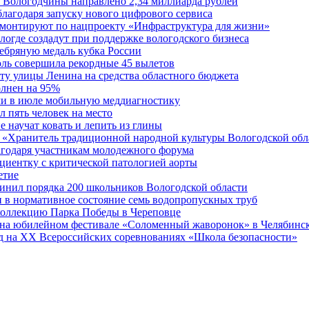
 Вологодчины направлено 2,34 миллиарда рублей
благодаря запуску нового цифрового сервиса
ремонтируют по нацпроекту «Инфраструктура для жизни»
огде создадут при поддержке вологодского бизнеса
ребряную медаль кубка России
юль совершила рекордные 45 вылетов
у улицы Ленина на средства областного бюджета
олнен на 95%
ли в июле мобильную меддиагностику
 пять человек на место
 научат ковать и лепить из глины
 «Хранитель традиционной народной культуры Вологодской обл
агодаря участникам молодежного форума
циентку с критической патологией аорты
етие
инил порядка 200 школьников Вологодской области
 в нормативное состояние семь водопропускных труб
оллекцию Парка Победы в Череповце
ь на юбилейном фестивале «Соломенный жаворонок» в Челябинс
д на XX Всероссийских соревнованиях «Школа безопасности»