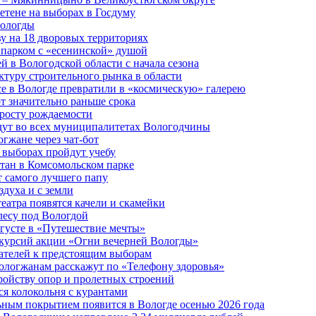
етене на выборах в Госдуму
Вологды
у на 18 дворовых территориях
 парком с «есенинской» душой
й в Вологодской области с начала сезона
туру строительного рынка в области
е в Вологде превратили в «космическую» галерею
 значительно раньше срока
 росту рождаемости
дут во всех муниципалитетах Вологодчины
огжане через чат-бот
 выборах пройдут учебу
тан в Комсомольском парке
т самого лучшего папу
здуха и с земли
еатра появятся качели и скамейки
лесу под Вологдой
вгусте в «Путешествие мечты»
скурсий акции «Огни вечерней Вологды»
ателей к предстоящим выборам
вологжанам расскажут по «Телефону здоровья»
ройству опор и пролетных строений
я колокольня с курантами
ьным покрытием появится в Вологде осенью 2026 года