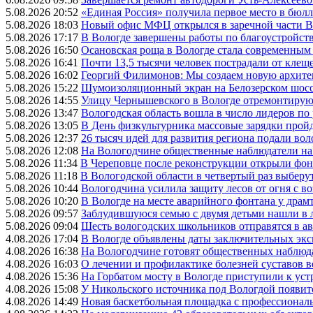
5.08.2026 20:52
«Единая Россия» получила первое место в бюлл
5.08.2026 18:03
Новый офис МФЦ открылся в заречной части 
5.08.2026 17:17
В Вологде завершены работы по благоустройств
5.08.2026 16:50
Осановская роща в Вологде стала современным
5.08.2026 16:41
Почти 13,5 тысячи человек пострадали от клеще
5.08.2026 16:02
Георгий Филимонов: Мы создаем новую архитек
5.08.2026 15:22
Шумоизоляционный экран на Белозерском шосс
5.08.2026 14:55
Улицу Чернышевского в Вологде отремонтируют
5.08.2026 13:47
Вологодская область вошла в число лидеров по
5.08.2026 13:05
В День физкультурника массовые зарядки прой
5.08.2026 12:37
26 тысяч идей для развития региона подали вол
5.08.2026 12:08
На Вологодчине общественные наблюдатели на
5.08.2026 11:34
В Череповце после реконструкции открыли фон
5.08.2026 11:18
В Вологодской области в четвертый раз выберу
5.08.2026 10:44
Вологодчина усилила защиту лесов от огня с во
5.08.2026 10:20
В Вологде на месте аварийного фонтана у драмт
5.08.2026 09:57
Заблудившуюся семью с двумя детьми нашли в 
5.08.2026 09:04
Шесть вологодских школьников отправятся в а
4.08.2026 17:04
В Вологде объявлены даты заключительных эк
4.08.2026 16:38
На Вологодчине готовят общественных наблюд
4.08.2026 16:03
О лечении и профилактике болезней суставов 
4.08.2026 15:36
На Горбатом мосту в Вологде приступили к уст
4.08.2026 15:08
У Никольского источника под Вологдой появитс
4.08.2026 14:49
Новая баскетбольная площадка с профессионал