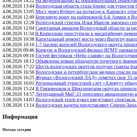
4.08.2026 14:22
На модернизацию 42 образовательных объектов
4.08.2026 13:44
Вологодская область стала ближе для туристов 
4.08.2026 13:05
Мост через Кубену на подъезде к Харовску от
4.08.2026 12:49
Березовую рощу на набережной 6-й Армии в Вол
4.08.2026 12:28
Вологодский стрелок Илья Марсов завоевал се
4.08.2026 12:04
Санитарная авиация Вологодской области за и
4.08.2026 11:34
В Кириллове приступили к масштабному ремонт
4.08.2026 10:38
Капитальный ремонт моста через Вытегру вып
4.08.2026 10:16
1,7 тысячи жителей Вологодского округа прош
4.08.2026 09:46
Конкурс в Вологодский филиал ЯГМУ превысил
4.08.2026 09:16
Гостей фестиваля «Небо славян» на Вологодчине
3.08.2026 18:12
Объявлены новые обладатели почетного звания
3.08.2026 17:22
Шесть вологодских округов получат гранты бл
3.08.2026 16:56
Вологодские и петербургские медики спасли па
3.08.2026 16:25
Журнал «Вологодский ЛАД» отметил свое 35-л
3.08.2026 16:01
Региональный туристский слет «Азимут» объед
3.08.2026 15:24
В Грязовецком и Шекснинском округах привели
3.08.2026 14:57
Легендарный МиГ-21 пополнил авиационную к
3.08.2026 14:03
Вологодский театр кукол представит спектакл
3.08.2026 13:14
Вологодские кадеты представляют Северо-Запа
Информация
Погода сегодня