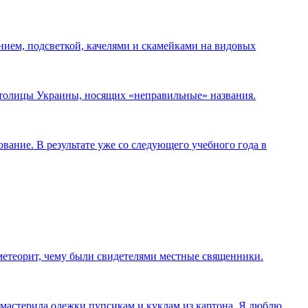
нием, подсветкой, качелями и скамейками на видовых
 столицы Украины, носящих «неправильные» названия.
ание. В результате уже со следующего учебного года в
 метеорит, чему были свидетелями местные священники.
, мастерила одежки пупсикам и куклам из картона. Я люблю