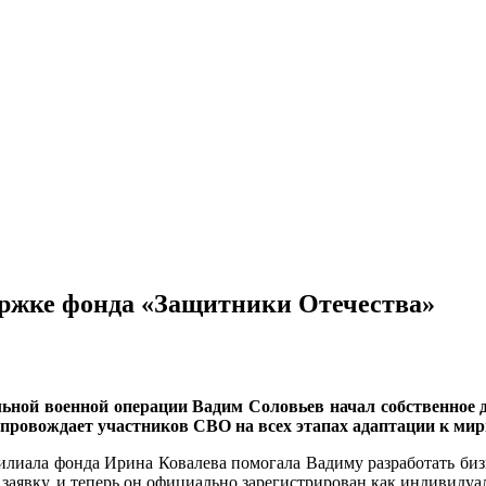
ержке фонда «Защитники Отечества»
ьной военной операции Вадим Соловьев начал собственное д
провождает участников СВО на всех этапах адаптации к мир
филиала фонда Ирина Ковалева помогала Вадиму разработать биз
 заявку, и теперь он официально зарегистрирован как индивиду