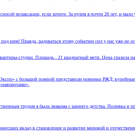
способ релаксации, если хотите. За рулем я почти 20 лет, и мал
 под ним! Правда, радоваться этому событию сил у нас уже не 
вартиры-студии. Площадь - 21 квадратный метр. Цена сразила на
.Экспо» с большой помпой представили новинки РЖД: купейные
«наворотами».
ственным трудом я была знакома с раннего детства. Поливка и п
 внесших вклад в становление и развитие мировой и отечественн