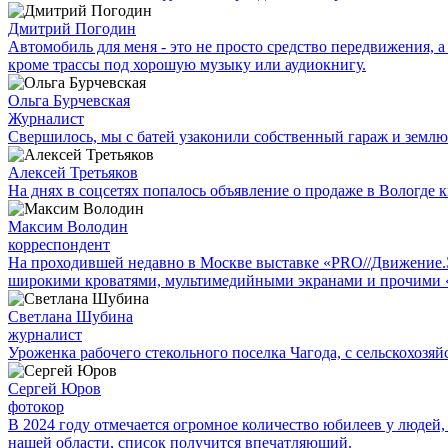
Дмитрий Погодин
Автомобиль для меня - это не просто средство передвижения, а 
кроме трассы под хорошую музыку или аудиокнигу.
Ольга Бурчевская
Журналист
Свершилось, мы с батей узаконили собственный гараж и землю
Алексей Третьяков
На днях в соцсетях попалось объявление о продаже в Вологде к
Максим Володин
корреспондент
На проходившей недавно в Мос­кве выставке «PRO//Движение
широкими кроватями, мультимедийными экранами и прочими 
Светлана Шубина
журналист
Уроженка рабочего стекольного поселка Чагода, с сельскохозяй
Сергей Юров
фотокор
В 2024 году отмечается огромное количество юбилеев у людей,
нашей области, список получится впечатляющий.