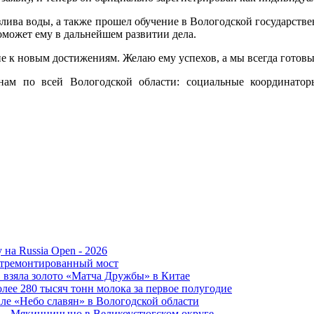
злива воды, а также прошел обучение в Вологодской государств
поможет ему в дальнейшем развитии дела.
ие к новым достижениям. Желаю ему успехов, а мы всегда готовы
нам по всей Вологодской области: социальные координатор
 на Russia Open - 2026
отремонтированный мост
 взяла золото «Матча Дружбы» в Китае
лее 280 тысяч тонн молока за первое полугодие
але «Небо славян» в Вологодской области
о – Мякинницыно в Великоустюгском округе