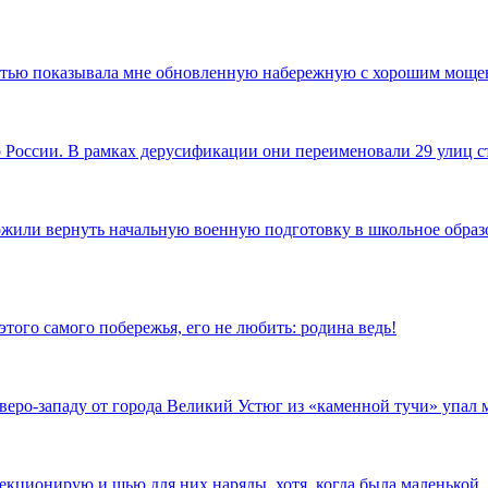
достью показывала мне обновленную набережную с хорошим моще
по России. В рамках дерусификации они переименовали 29 улиц
ожили вернуть начальную военную подготовку в школьное образов
того самого побережья, его не любить: родина ведь!
еверо-западу от города Великий Устюг из «каменной тучи» упал
ллекционирую и шью для них наряды, хотя, когда была маленькой