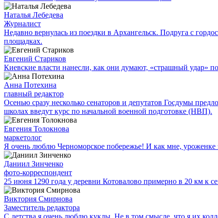
Наталья Лебедева
Журналист
Недавно вернулась из поездки в Архангельск. Подруга с гор
площадках.
Евгений Стариков
Киевские власти нанесли, как они думают, «страшный удар» 
Анна Потехина
главный редактор
Осенью сразу несколько сенаторов и депутатов Госдумы предл
школах введут курс по начальной военной подготовке (НВП).
Евгения Толокнова
маркетолог
Я очень люблю Черноморское побережье! И как мне, уроженке э
Даниил Зинченко
фото-корреспондент
25 июня 1290 года у деревни Котовалово примерно в 20 км к с
Виктория Смирнова
Заместитель редактора
С детства я очень люблю куклы. Не в том смысле, что я их ко