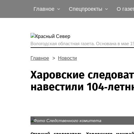
Главное
Спецпроекты
О газе
Вологодская областная газета.
Основана в мае 19
Главное
Новости
Харовские следоват
навестили 104-лет
Фото Следственного комитета