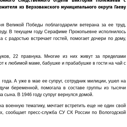
онного следственного отдела Виктория Полежаева с
ожителя из Верховажского муниципального округа Гаеву
ня Великой Победы поблагодарили ветерана за ее труд,
еду. В текущем году Серафиме Прокопьевне исполнилось
а с радостью встречает гостей, помогает дочери по дому,
ков, 22 правнука. Многие из них живут за пределами
ют к любимой маме, бабушке и прабабушке в гости на чай с
ода. А уже в мае ее супруг, сотрудник милиции, ушел на
дучи беременной, помогала в составе группы из тысячи
ла сына. В 1946 году супруг вернулся домой.
а военную тематику, мечтает встретить еще не один свой
х, сообщает пресс-служба СУ СК России по Вологодской