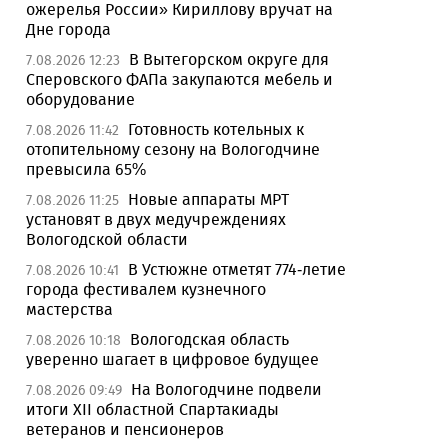
ожерелья России» Кириллову вручат на
Дне города
В Вытегорском округе для
7.08.2026 12:23
Сперовского ФАПа закупаются мебель и
оборудование
Готовность котельных к
7.08.2026 11:42
отопительному сезону на Вологодчине
превысила 65%
Новые аппараты МРТ
7.08.2026 11:25
установят в двух медучреждениях
Вологодской области
В Устюжне отметят 774-летие
7.08.2026 10:41
города фестивалем кузнечного
мастерства
Вологодская область
7.08.2026 10:18
уверенно шагает в цифровое будущее
На Вологодчине подвели
7.08.2026 09:49
итоги XII областной Спартакиады
ветеранов и пенсионеров