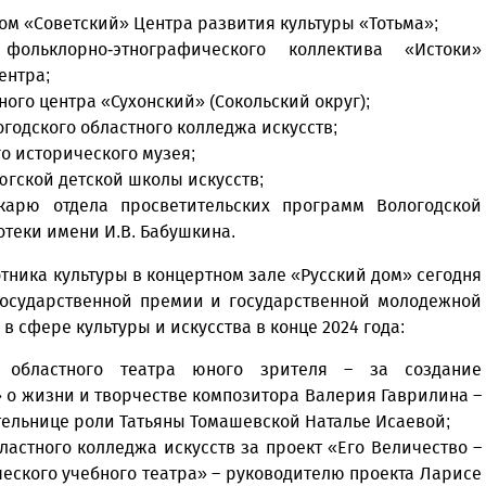
м «Советский» Центра развития культуры «Тотьма»;
фольклорно-этнографического коллектива «Истоки»
ентра;
ого центра «Сухонский» (Сокольский округ);
годского областного колледжа искусств;
о исторического музея;
югской детской школы искусств;
карю отдела просветительских программ Вологодской
теки имени И.В. Бабушкина.
ника культуры в концертном зале «Русский дом» сегодня
государственной премии и государственной молодежной
 сфере культуры и искусства в конце 2024 года:
о областного театра юного зрителя – за создание
 о жизни и творчестве композитора Валерия Гаврилина –
ельнице роли Татьяны Томашевской Наталье Исаевой;
ластного колледжа искусств за проект «Его Величество –
ческого учебного театра» – руководителю проекта Ларисе