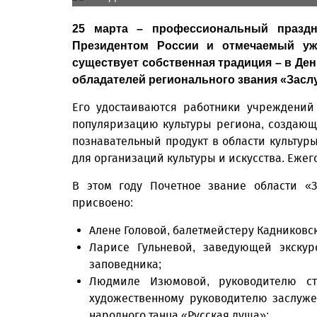
25 марта – профессиональный праздн
Президентом России и отмечаемый уже
существует собственная традиция – в Де
обладателей регионального звания «Засл
Его удостаиваются работники учреждений
популяризацию культуры региона, создающ
познавательный продукт в области культу
для организаций культуры и искусства. Еже
В этом году Почетное звание области «З
присвоено:
Алене Головой, балетмейстеру Кадниковск
Ларисе Гульневой, заведующей экскурс
заповедника;
Людмиле Изюмовой, руководителю сту
художественному руководителю заслуже
народного танца «Русская душа»;