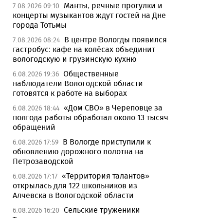
Манты, речные прогулки и
7.08.2026 09:10
концерты музыкантов ждут гостей на Дне
города Тотьмы
В центре Вологды появился
7.08.2026 08:24
гастробус: кафе на колёсах объединит
вологодскую и грузинскую кухню
Общественные
6.08.2026 19:36
наблюдатели Вологодской области
готовятся к работе на выборах
«Дом СВО» в Череповце за
6.08.2026 18:44
полгода работы обработал около 13 тысяч
обращений
В Вологде приступили к
6.08.2026 17:59
обновлению дорожного полотна на
Петрозаводской
«Территория талантов»
6.08.2026 17:17
открылась для 122 школьников из
Алчевска в Вологодской области
Сельские труженики
6.08.2026 16:20