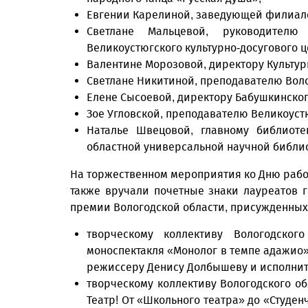
Евгении Карелиной, заведующей филиало
Светлане Мальцевой, руководителю 
Великоустюгского культурно-досугового ц
Валентине Морозовой, директору Культурн
Светлане Никитиной, преподавателю Воло
Елене Сысоевой, директору Бабушкинског
Зое Угловской, преподавателю Великоуст
Наталье Швецовой, главному библиоте
областной универсальной научной библио
На торжественном мероприятия ко Дню работ
также вручали почетные знаки лауреатов 
премии Вологодской области, присужденных в
творческому коллективу Вологодског
моноспектакля «Монолог в темпе адажио»
режиссеру Денису Долбышеву и исполнит
творческому коллективу Вологодского об
Театр! От «Школьного театра» до «Студен