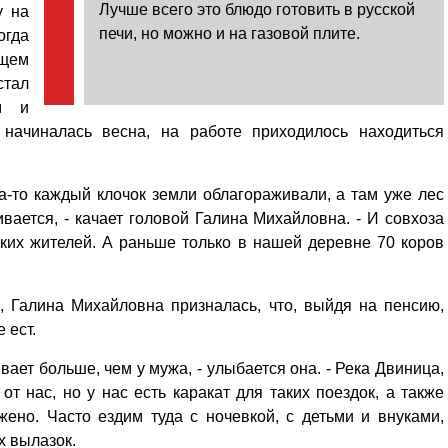
Лучше всего это блюдо готовить в русской
у на
печи, но можно и на газовой плите.
огда
ущем
тал
м и
а начиналась весна, на работе приходилось находиться
а-то каждый клочок земли облагораживали, а там уже лес
ается, - качает головой Галина Михайловна. - И совхоза
ьских жителей. А раньше только в нашей деревне 70 коров
, Галина Михайловна призналась, что, выйдя на пенсию,
 ест.
ывает больше, чем у мужа, - улыбается она. - Река Двиница,
от нас, но у нас есть каракат для таких поездок, а также
ожено. Часто ездим туда с ночевкой, с детьми и внуками,
х вылазок.