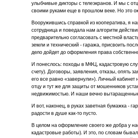
улыбчивые дикторы с телеэкранов. И мы с от
своими руками еще в прошлом веке. Но это ок
Вооружившись справкой из кооператива, я наив
сотрудница и поведала нам алгоритм действи
предварительно согласовать с местной власт
земли и технический - гаража, присвоить пос
дело дойдет до оформления права собственн
И понеслось: походы в МФЦ, кадастровую служ
счету). Договоры, заявления, отказы, опять за
его все равно «завернули»). Личный кабинет 
отцу и тут же для защиты от мошенников уста
недвижимостью. И наши вечно вытаращенные
И вот, наконец, в руках заветная бумажка - г
радости в душе как-то пусто.
В целом на оформление своего же добра у на
кадастровые работы). И это, по словам бывал