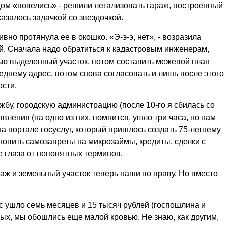
цом «повелись» - решили легализовать гараж, построенный
азалось задачкой со звездочкой.
но протянула ее в окошко. «Э-э-э, нет», - возразила
й. Сначала надо обратиться к кадастровым инженерам,
ью выделенный участок, потом составить межевой план
леднему адрес, потом снова согласовать и лишь после этого
ости.
бу, городскую администрацию (после 10-го я сбилась со
явления (на одно из них, помнится, ушло три часа, но нам
на портале госуслуг, который пришлось создать 75-летнему
новить самозапреты на микрозаймы, кредиты, сделки с
 глаза от непонятных терминов.
араж и земельный участок теперь наши по праву. Но вместо
с ушло семь месяцев и 15 тысяч рублей (госпошлина и
ых, мы обошлись еще малой кровью. Не знаю, как другим,