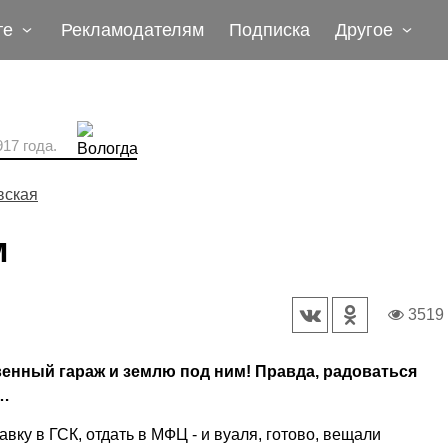
те
Рекламодателям
Подписка
Другое
17 года.
вская
м
3519
венный гараж и землю под ним! Правда, радоваться
ь…
авку в ГСК, отдать в МФЦ - и вуаля, готово, вещали