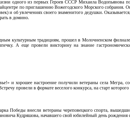
изни одного из первых Героев СССР Михаила Водопьянова по
райцентре по приглашению Вожегодского Морского собрания. Он
век) и об увлечениях своего знаменитого дедушки. Оказывается
рать в домино.
дным культурным традициям, прошел в Молочненском филиале
ыпечку. А еще провели викторину на знание гастрономически
вье!» и хорошее настроение получили ветераны села Мегра, со
 Встречу провели в формате веселого конкурса, на старт котор
арка Победы внесли ветераны череповецкого спорта, вышедши
вановича Кудряшова, начавшего свой юбилейный день рождения с