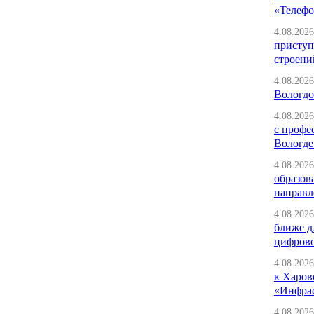
«Телефо
4.08.2026
приступ
строени
4.08.2026
Вологдо
4.08.2026
с профе
Вологде
4.08.2026
образов
направл
4.08.2026
ближе д
цифрово
4.08.2026
к Харов
«Инфрас
4.08.2026