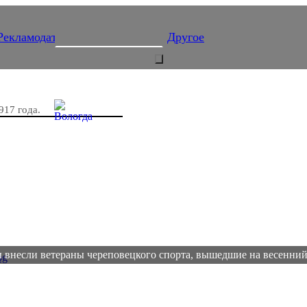
Рекламодателям
Подписка
Другое
917 года.
 внесли ветераны череповецкого спорта, вышедшие на весенний