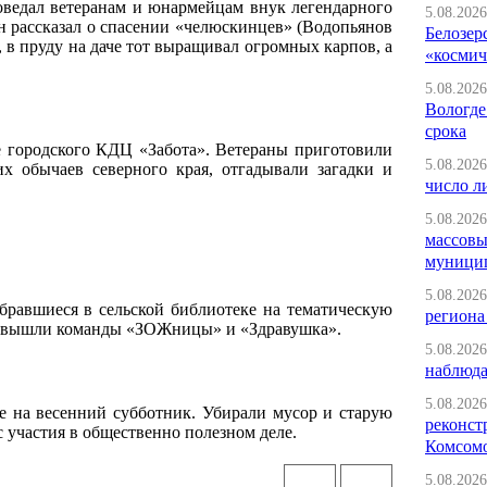
ведал ветеранам и юнармейцам внук легендарного
5.08.2026
 рассказал о спасении «челюскинцев» (Водопьянов
Белозер
, в пруду на даче тот выращивал огромных карпов, а
«космич
5.08.2026
Вологде
срока
 городского КДЦ «Забота». Ветераны приготовили
5.08.2026
х обычаев северного края, отгадывали загадки и
число л
5.08.2026
массовы
муници
5.08.2026
бравшиеся в сельской библиотеке на тематическую
региона
ого вышли команды «ЗОЖницы» и «Здравушка».
5.08.2026
наблюда
5.08.2026
е на весенний субботник. Убирали мусор и старую
реконст
 участия в общественно полезном деле.
Комсомо
5.08.2026