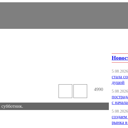
Новос
5.08.2026
стала с
душой
4990
5.08.2026
пострад
с начала
 субботник.
5.08.2026
создаем
рынка в