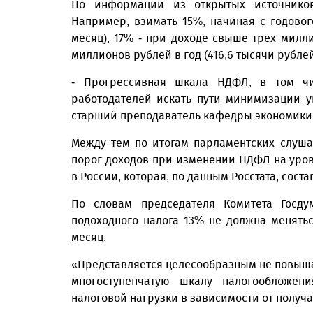
По информации из открытых источнико
Например, взимать 15%, начиная с годовог
месяц), 17% - при доходе свыше трех милли
миллионов рублей в год (416,6 тысячи руб­л
- Прогрессивная шкала НДФЛ, в том чи
работодателей искать пути минимизации уп
старший преподаватель кафедры экономики 
Между тем по итогам парламентских слуш
порог доходов при изменении НДФЛ на уро
в России, которая, по данным Росстата, соста
По словам председателя Комитета Госд
подоходного налога 13% не должна менятьс
месяц.
«Представляется целесообразным не повыша
многоступенчатую шкалу налогообложен
налоговой нагрузки в зависимости от получа