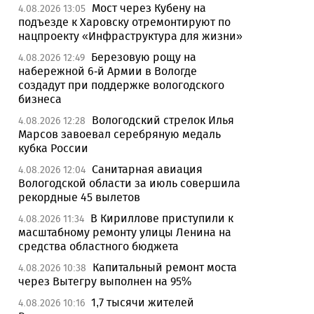
Мост через Кубену на
4.08.2026 13:05
подъезде к Харовску отремонтируют по
нацпроекту «Инфраструктура для жизни»
Березовую рощу на
4.08.2026 12:49
набережной 6-й Армии в Вологде
создадут при поддержке вологодского
бизнеса
Вологодский стрелок Илья
4.08.2026 12:28
Марсов завоевал серебряную медаль
кубка России
Санитарная авиация
4.08.2026 12:04
Вологодской области за июль совершила
рекордные 45 вылетов
В Кириллове приступили к
4.08.2026 11:34
масштабному ремонту улицы Ленина на
средства областного бюджета
Капитальный ремонт моста
4.08.2026 10:38
через Вытегру выполнен на 95%
1,7 тысячи жителей
4.08.2026 10:16