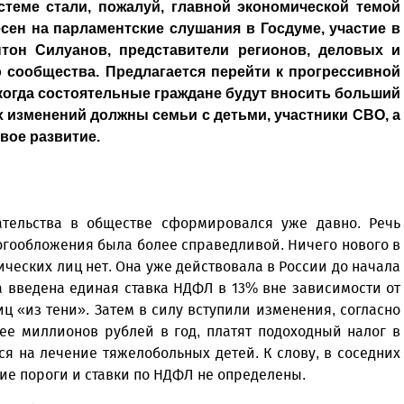
теме стали, пожалуй, главной экономической темой
ен на парламентские слушания в Госдуме, участие в
тон Силуанов, представители регионов, деловых и
 сообщества. Предлагается перейти к прогрессивной
 когда состоятельные граждане будут вносить больший
х изменений должны семьи с детьми, участники СВО, а
вое развитие.
ательства в обществе сформировался уже давно. Речь
логообложения была более справедливой. Ничего нового в
ческих лиц нет. Она уже действовала в России до начала
ла введена единая ставка НДФЛ в 13% вне зависимости от
ц «из тени». Затем в силу вступили изменения, согласно
ее миллионов рублей в год, платят подоходный налог в
я на лечение тяжелобольных детей. К слову, в соседних
ткие пороги и ставки по НДФЛ не определены.