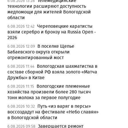
Телемедицинские
6.08.2026 13:28
технологии расширяют доступность
медпомощи для жителей Вологодской
области
Череповецкие каратисты
6.08.2026 12:42
взяли серебро и бронзу на Russia Open -
2026
В поселке Щепье
6.08.2026 12:09
Бабаевского округа открыли
отремонтированный мост
Вологодская шахматистка в
6.08.2026 11:44
составе сборной РФ взяла золото «Матча
Дружбы» в Китае
Вологодские племенные
6.08.2026 11:15
хозяйства произвели более 280 тысяч
тонн молока за первое полугодие
Путь «из варяг в персы»
6.08.2026 10:32
воссоздадут на фестивале «Небо славян»
в Вологодской области
Завершается ремонт
6.08.2026 09:58