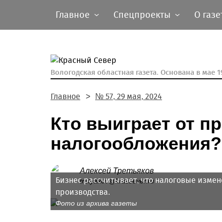
Главное
Спецпроекты
О газе
Вологодская областная газета.
Основана в мае 19
Главное
№ 57, 29 мая, 2024
Кто выиграет от п
налогообложения?
Алексей Третьяков
Бизнес рассчитывает, что налоговые измен
tretyakov@krassever.ru
производства.
Фото из архива газеты