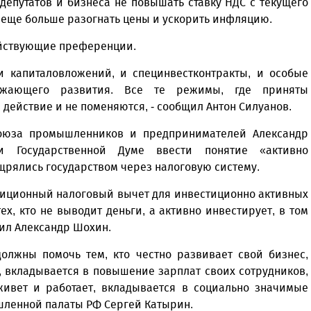
епутатов и бизнеса не повышать ставку НДС с текущего
т еще больше разогнать цены и ускорить инфляцию.
действующие преференции.
и капиталовложений, и специнвестконтракты, и особые
ежающего развития. Все те режимы, где приняты
действие и не поменяются, - сообщил Антон Силуанов.
союза промышленников и предпринимателей Александр
 Государственной Думе ввести понятие «активно
рялись государством через налоговую систему.
стиционный налоговый вычет для инвестиционно активных
х, кто не выводит деньги, а активно инвестирует, в том
тил Александр Шохин.
олжны помочь тем, кто честно развивает свой бизнес,
, вкладывается в повышение зарплат своих сотрудников,
живет и работает, вкладывается в социально значимые
ышленной палаты РФ Сергей Катырин.