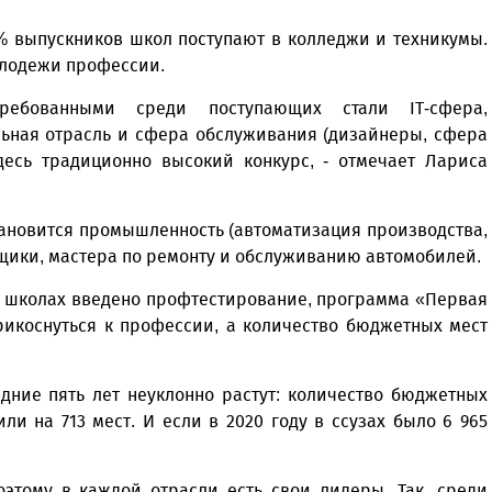
0% выпускников школ поступают в колледжи и техникумы.
олодежи профессии.
ебованными среди поступающих стали IT-сфера,
льная отрасль и сфера обслуживания (дизайнеры, сфера
здесь традиционно высокий конкурс, - отмечает Лариса
становится промышленность (автоматизация производства,
рщики, мастера по ремонту и обслуживанию автомобилей.
 в школах введено профтестирование, программа «Первая
икоснуться к профессии, а количество бюджетных мест
ние пять лет не­уклонно растут: количество бюджетных
ли на 713 мест. И если в 2020 году в ссузах было 6 965
оэтому в каждой отрасли есть свои лидеры. Так, среди