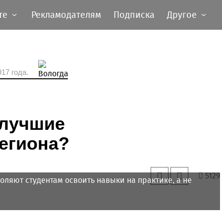
те
Рекламодателям
Подписка
Другое
17 года.
 лучшие
егиона?
5129
ляют студентам освоить навыки на практике, а не