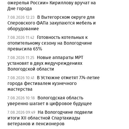
ожерелья России» Кириллову вручат на
Дне города
В Вытегорском округе для
7.08.2026 12:23
Сперовского ФАПа закупаются мебель и
оборудование
Готовность котельных к
7.08.2026 11:42
отопительному сезону на Вологодчине
превысила 65%
Новые аппараты МРТ
7.08.2026 11:25
установят в двух медучреждениях
Вологодской области
В Устюжне отметят 774-летие
7.08.2026 10:41
города фестивалем кузнечного
мастерства
Вологодская область
7.08.2026 10:18
уверенно шагает в цифровое будущее
На Вологодчине подвели
7.08.2026 09:49
итоги XII областной Спартакиады
ветеранов и пенсионеров