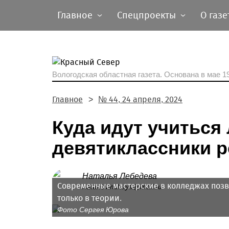
Главное
Спецпроекты
О газе
Вологодская областная газета.
Основана в мае 19
Главное
№ 44, 24 апреля, 2024
Куда идут учиться
девятиклассники р
Наталья Лебедева
Современные мастерские в колледжах позво
natanovinskaya@mail.ru
только в теории.
Фото Сергея Юрова