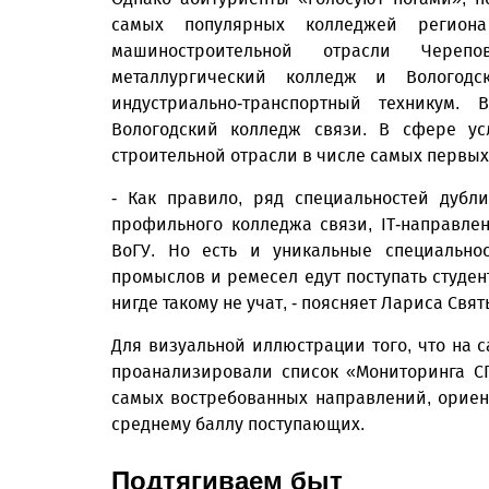
самых популярных колледжей регион
машиностроительной отрасли Черепо
металлургический колледж и Вологод
индустриально-транспортный техникум
Вологодский колледж связи. В сфере ус
строительной отрасли в числе самых первых
- Как правило, ряд специальностей дубл
профильного колледжа связи, IT-направле
ВоГУ. Но есть и уникальные специально
промыслов и ремесел едут поступать студен
нигде такому не учат, - поясняет Лариса Свя
Для визуальной иллюстрации того, что на 
проанализировали список «Мониторинга СП
самых востребованных направлений, ориен
среднему баллу поступающих.
Подтягиваем быт