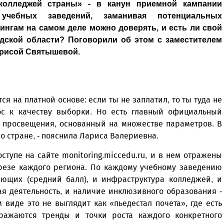
 колледжей страны» - в канун приемной кампании
 учебных заведений, заманивая потенциальных
тингам на самом деле можно доверять, и есть ли свой
дской области? Поговорили об этом с заместителем
арисой Святышевой.
я на платной основе: если ты не заплатил, то ты туда не
рос к качеству выборки. Но есть главный официальный
м просвещения, основанный на множестве параметров. В
по стране, - пояснила Лариса Валериевна.
тупе на сайте monitoring.miccedu.ru, и в нем отражены
зрезе каждого региона. По каждому учебному заведению
ающих (средний балл), и инфраструктура колледжей, и
ая деятельность, и наличие инклюзивного образования -
виде это не выглядит как «пьедестал почета», где есть
б­ражаются тренды и точки роста каждого конкретного