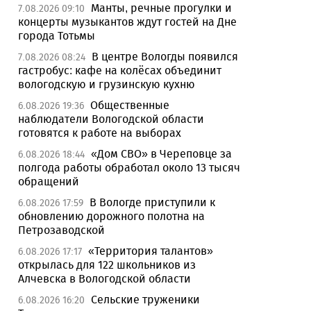
Манты, речные прогулки и
7.08.2026 09:10
концерты музыкантов ждут гостей на Дне
города Тотьмы
В центре Вологды появился
7.08.2026 08:24
гастробус: кафе на колёсах объединит
вологодскую и грузинскую кухню
Общественные
6.08.2026 19:36
наблюдатели Вологодской области
готовятся к работе на выборах
«Дом СВО» в Череповце за
6.08.2026 18:44
полгода работы обработал около 13 тысяч
обращений
В Вологде приступили к
6.08.2026 17:59
обновлению дорожного полотна на
Петрозаводской
«Территория талантов»
6.08.2026 17:17
открылась для 122 школьников из
Алчевска в Вологодской области
Сельские труженики
6.08.2026 16:20