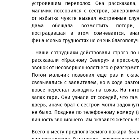
устроившим переполох. Она рассказала,
мальчик поссорился с сестрой, занервнич
от избытка чувств вызвал экстренные слу
Дама обещала возместить потери,
пострадавшая в этом сомневается, зн
финансовых трудностях не очень благополу
- Наши сотрудники действовали строго по 
рассказали «Красному Северу» в пресс-сл
звонок от несовершеннолетнего о разгермет
Потом мальчик позвонил еще раз и сказа
связывались с заявителем, но в ходе разго
вовсе перестал выходить на связь. На пя
запах гари. Они узнали от соседей, что та
дверь, иначе брат с сестрой могли задохнут
не было. Позднее по телефонному номеру (
личность звонившего. Им оказался житель В
Всего к месту предполагаемого пожара был