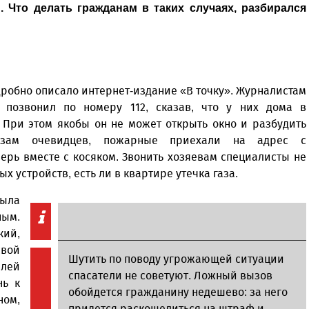
Что делать гражданам в таких случаях, разбирался
одробно описало интернет-издание «В точку». Журналистам
 позвонил по номеру 112, сказав, что у них дома в
 При этом якобы он не может открыть окно и разбудить
азам очевидцев, пожарные приехали на адрес с
ерь вместе с косяком. Звонить хозяевам специалисты не
х устройств, есть ли в квартире утечка газа.
была
ным.
кий,
свой
Шутить по поводу угрожающей ситуации
елей
спасатели не советуют. Ложный вызов
нь к
обойдется гражданину недешево: за него
ном,
придется раскошелиться на штраф и