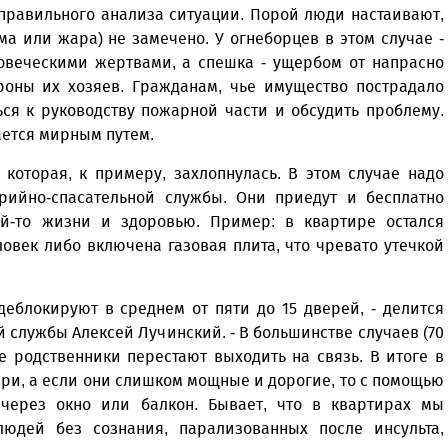
 правильного анализа ситуации. Порой люди настаивают,
ма или жара) не замечено. У огнеборцев в этом случае -
овеческими жертвами, а спешка - ущербом от напрасно
роны их хозяев. Гражданам, чье имущество пострадало
ся к руководству пожарной части и обсудить проблему.
ается мирным путем.
 которая, к примеру, захлопнулась. В этом случае надо
рийно-спасательной службы. Они приедут и бесплатно
ей-то жизни и здоровью. Пример: в квартире остался
овек либо включена газовая плита, что чревато утечкой
еблокируют в среднем от пяти до 15 дверей, - делится
 службы Алексей Лучинский. - В большинстве случаев (70
е родственники перестают выходить на связь. В итоге в
ри, а если они слишком мощные и дорогие, то с помощью
через окно или балкон. Бывает, что в квартирах мы
юдей без сознания, парализованных после инсульта,