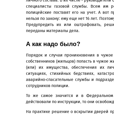
личного состава. В их числе - руководители
специалисты газовой службы. Всем им ре
полицейские поставят его на учет. А вот 
нельзя по закону: ему еще нет 16 лет. Поэто
Предупредить их или оштрафовать, реши
переданы материалы дела.
А как надо было?
Порядок и случаи проникновения в чужое
собственников (жильцов) попасть в чужое 
(или) их имущества, обеспечения их ли
ситуациях, стихийных бедствиях, катаст
аварийно-спасательные службы и подразде
сотрудников полиции.
То же самое значится и в Федеральном
действовали по инструкции, то они освобож
На практике решение о вскрытии дверей п