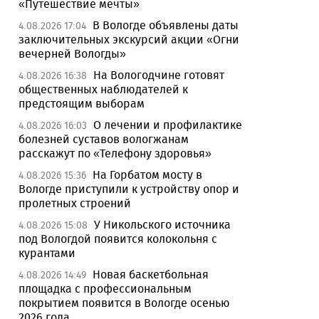
«Путешествие мечты»
В Вологде объявлены даты
4.08.2026 17:04
заключительных экскурсий акции «Огни
вечерней Вологды»
На Вологодчине готовят
4.08.2026 16:38
общественных наблюдателей к
предстоящим выборам
О лечении и профилактике
4.08.2026 16:03
болезней суставов вологжанам
расскажут по «Телефону здоровья»
На Горбатом мосту в
4.08.2026 15:36
Вологде приступили к устройству опор и
пролетных строений
У Никольского источника
4.08.2026 15:08
под Вологдой появится колокольня с
курантами
Новая баскетбольная
4.08.2026 14:49
площадка с профессиональным
покрытием появится в Вологде осенью
2026 года