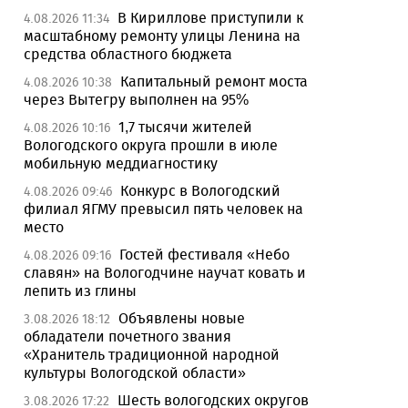
В Кириллове приступили к
4.08.2026 11:34
масштабному ремонту улицы Ленина на
средства областного бюджета
Капитальный ремонт моста
4.08.2026 10:38
через Вытегру выполнен на 95%
1,7 тысячи жителей
4.08.2026 10:16
Вологодского округа прошли в июле
мобильную меддиагностику
Конкурс в Вологодский
4.08.2026 09:46
филиал ЯГМУ превысил пять человек на
место
Гостей фестиваля «Небо
4.08.2026 09:16
славян» на Вологодчине научат ковать и
лепить из глины
Объявлены новые
3.08.2026 18:12
обладатели почетного звания
«Хранитель традиционной народной
культуры Вологодской области»
Шесть вологодских округов
3.08.2026 17:22