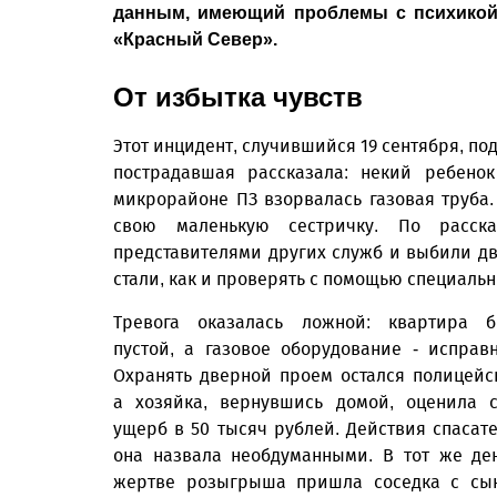
данным, имеющий проблемы с психикой. 
«Красный Север».
От избытка чувств
Этот инцидент, случившийся 19 сентяб­ря, п
пострадавшая рассказала: некий ребенок
микрорайоне ПЗ взорвалась газовая труба.
свою маленькую сестричку. По расск
представителями других служб и выбили дв
стали, как и проверять с помощью специальны
Тревога оказалась ложной: квартира 
пустой, а газовое оборудование - исправ
Охранять дверной проем остался полицейс
а хозяйка, вернувшись домой, оценила 
ущерб в 50 тысяч рублей. Действия спасат
она назвала необдуманными. В тот же де
жертве розыгрыша пришла соседка с сы