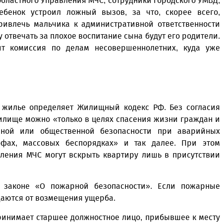
 областного Управления МЧС, сотрудники городского УМВД,
бенок устроил ложный вызов, за что, скорее всего,
привлечь мальчика к административной ответственности
му отвечать за плохое воспитание сына будут его родители.
т комиссия по делам несовершеннолетних, куда уже
 жилье определяет Жилищный кодекс РФ. Без согласия
жилище можно «только в целях спасения жизни граждан и
чной или общественной безопасности при аварийных
рофах, массовых беспорядках» и так далее. При этом
ления МЧС могут вскрыть квартиру лишь в присутствии
 законе «О пожарной безопасности». Если пожарные
даются от возмещения ущерба.
ринимает старшее должностное лицо, прибывшее к месту