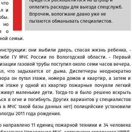
 что
оплатить расходы для выезда спецслужб.
ал и
Впрочем, вологжане давно уже не
жбы.
пытаются обманывать специалистов.
 но
ая о
чной семьи.
инструкции: они выбили дверь, спасая жизнь ребенка, -
ужбе ГУ МЧС России по Вологодской области. - Первый
изации газовой трубы поступил около семи часов вечера.
л, что задыхается от дыма. Диспетчеры неоднократно
вора он путал этажи, номера домов и квартир, а затем и
том этаже у одной из квартир пожарные почуяли легкий
м живут маленькие дети. Тогда-то и было решено вскрыть
ься в огне и погибнуть. Других вариантов у специалистов
а в МЧС такой базы данных нет) полицейские установили
ологды 2011 года рождения.
о направлено 11 единиц пожарной техники и 34 человека