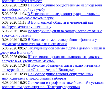
вологжане через чат-бот
5.08.2026 12:08
На Вологодчине общественные наблюдатели
на выборах пройдут учебу
5.08.2026 11:34
В Череповце после реконструкции открыли
фонтан в Комсомольском парке
5.08.2026 11:18
В Вологодской области в четвертый раз
выберут самого лучшего папу
5.08.2026 10:44
Вологодчина усилила защиту лесов от огня с
воздуха и с земли
5.08.2026 10:20
В Вологде на месте аварийного фонтана у
драмтеатра появятся качели и скамейки
5.08.2026 09:57
Заблудившуюся семью с двумя детьми нашли в
лесу под Вологдой
ко
5.08.2026 09:04
Шесть вологодских школьников отправятся в
августе в «Путешествие мечты»
4.08.2026 17:04
В Вологде объявлены даты заключительных
экскурсий акции «Огни вечерней Вологды»
4.08.2026 16:38
На Вологодчине готовят общественных
наблюдателей к предстоящим выборам
4.08.2026 16:03
О лечении и профилактике болезней суставов
вологжанам расскажут по «Телефону здоровья»