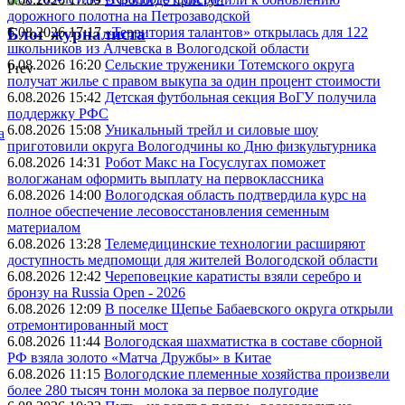
дорожного полотна на Петрозаводской
6.08.2026 17:17
«Территория талантов» открылась для 122
Блог журналиста
школьников из Алчевска в Вологодской области
6.08.2026 16:20
Сельские труженики Тотемского округа
Prev
получат жилье с правом выкупа за один процент стоимости
6.08.2026 15:42
Детская футбольная секция ВоГУ получила
поддержку РФС
6.08.2026 15:08
Уникальный трейл и силовые шоу
а
приготовили округа Вологодчины ко Дню физкультурника
6.08.2026 14:31
Робот Макс на Госуслугах поможет
вологжанам оформить выплату на первоклассника
6.08.2026 14:00
Вологодская область подтвердила курс на
полное обеспечение лесовосстановления семенным
материалом
6.08.2026 13:28
Телемедицинские технологии расширяют
доступность медпомощи для жителей Вологодской области
6.08.2026 12:42
Череповецкие каратисты взяли серебро и
бронзу на Russia Open - 2026
6.08.2026 12:09
В поселке Щепье Бабаевского округа открыли
отремонтированный мост
6.08.2026 11:44
Вологодская шахматистка в составе сборной
РФ взяла золото «Матча Дружбы» в Китае
6.08.2026 11:15
Вологодские племенные хозяйства произвели
более 280 тысяч тонн молока за первое полугодие