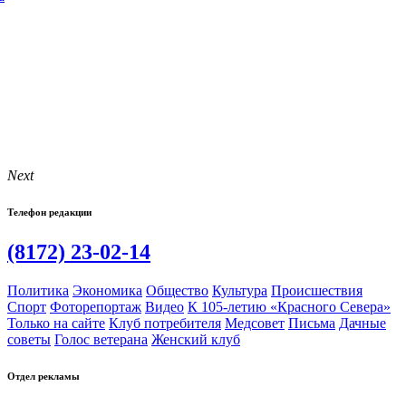
Next
Телефон редакции
(8172) 23-02-14
Политика
Экономика
Общество
Культура
Происшествия
Спорт
Фоторепортаж
Видео
К 105-летию «Красного Севера»
Только на сайте
Клуб потребителя
Медсовет
Письма
Дачные
советы
Голос ветерана
Женский клуб
Отдел рекламы