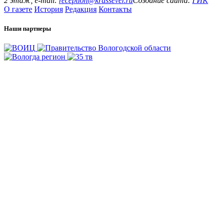
2 этаж, e-mail:
reception@krassever.ru
Создание сайта:
ГИК
О газете
История
Редакция
Контакты
Наши партнеры