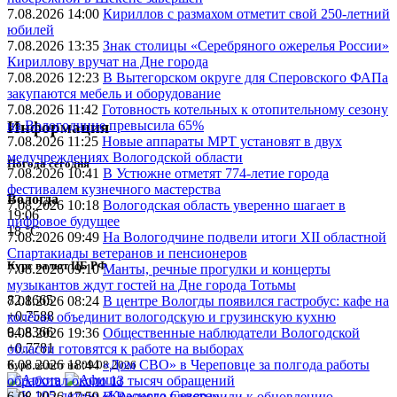
7.08.2026 14:00
Кириллов с размахом отметит свой 250-летний
юбилей
7.08.2026 13:35
Знак столицы «Серебряного ожерелья России»
Кириллову вручат на Дне города
7.08.2026 12:23
В Вытегорском округе для Сперовского ФАПа
закупаются мебель и оборудование
7.08.2026 11:42
Готовность котельных к отопительному сезону
на Вологодчине превысила 65%
Информация
7.08.2026 11:25
Новые аппараты МРТ установят в двух
медучреждениях Вологодской области
Погода сегодня
7.08.2026 10:41
В Устюжне отметят 774-летие города
фестивалем кузнечного мастерства
Вологда
7.08.2026 10:18
Вологодская область уверенно шагает в
19:06
цифровое будущее
18 °C
7.08.2026 09:49
На Вологодчине подвели итоги XII областной
Спартакиады ветеранов и пенсионеров
Курс валют ЦБ РФ
7.08.2026 09:10
Манты, речные прогулки и концерты
музыкантов ждут гостей на Дне города Тотьмы
82.1665
7.08.2026 08:24
В центре Вологды появился гастробус: кафе на
+0.7588
колёсах объединит вологодскую и грузинскую кухню
94.8366
6.08.2026 19:36
Общественные наблюдатели Вологодской
+0.7781
области готовятся к работе на выборах
6.08.2026 18:44
«Дом СВО» в Череповце за полгода работы
Курс валют на 09.08.2026
обработал около 13 тысяч обращений
6.08.2026 17:59
В Вологде приступили к обновлению