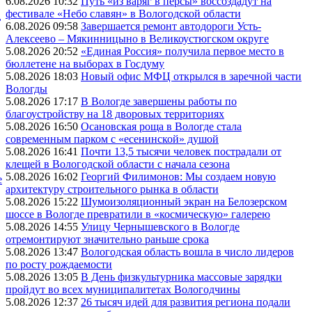
6.08.2026 10:32
Путь «из варяг в персы» воссоздадут на
фестивале «Небо славян» в Вологодской области
,
6.08.2026 09:58
Завершается ремонт автодороги Усть-
Алексеево – Мякинницыно в Великоустюгском округе
5.08.2026 20:52
«Единая Россия» получила первое место в
бюллетене на выборах в Госдуму
5.08.2026 18:03
Новый офис МФЦ открылся в заречной части
Вологды
5.08.2026 17:17
В Вологде завершены работы по
благоустройству на 18 дворовых территориях
5.08.2026 16:50
Осановская роща в Вологде стала
современным парком с «есенинской» душой
5.08.2026 16:41
Почти 13,5 тысячи человек пострадали от
клещей в Вологодской области с начала сезона
5.08.2026 16:02
Георгий Филимонов: Мы создаем новую
е
архитектуру строительного рынка в области
5.08.2026 15:22
Шумоизоляционный экран на Белозерском
шоссе в Вологде превратили в «космическую» галерею
5.08.2026 14:55
Улицу Чернышевского в Вологде
отремонтируют значительно раньше срока
5.08.2026 13:47
Вологодская область вошла в число лидеров
по росту рождаемости
5.08.2026 13:05
В День физкультурника массовые зарядки
пройдут во всех муниципалитетах Вологодчины
5.08.2026 12:37
26 тысяч идей для развития региона подали