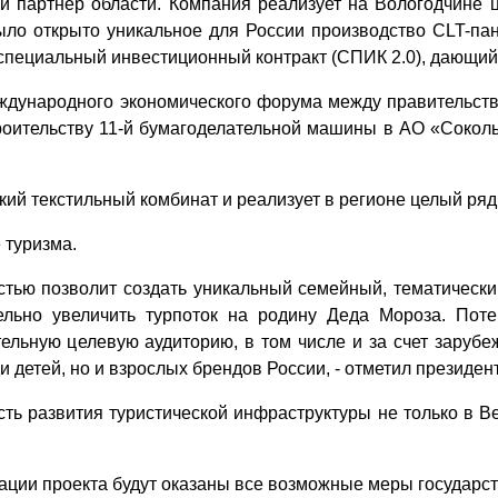
й парт­нер области. Компания реализует на Вологодчине
было открыто уникальное для России производство CLT-па
е специальный инвестиционный контракт (СПИК 2.0), дающ
еждународного экономического форума между правительст
роительству 11-й бумагоделательной машины в АО «Сокол
кий текстильный комбинат и реализует в регионе целый ря
 туризма.
стью поз­волит создать уникальный семейный, тематическ
ельно увеличить турпоток на родину Деда Мороза. Пот
ельную целевую аудиторию, в том числе и за счет зарубе
ди детей, но и взрослых брендов России, - отметил президе
ть развития туристической инфраструктуры не только в В
зации проекта будут оказаны все возможные меры государс