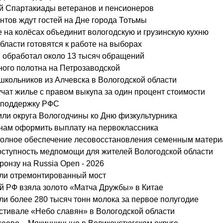
ой Спартакиады ветеранов и пенсионеров
нтов ждут гостей на Дне города Тотьмы
е на колёсах объединит вологодскую и грузинскую кухню
ласти готовятся к работе на выборах
 обработал около 13 тысяч обращений
ного полотна на Петрозаводской
школьников из Алчевска в Вологодской области
учат жилье с правом выкупа за один процент стоимости
а поддержку РФС
или округа Вологодчины ко Дню физкультурника
анам оформить выплату на первоклассника
 полное обеспечение лесовосстановления семенным матер
ступность медпомощи для жителей Вологодской области
ронзу на Russia Open - 2026
ыли отремонтированный мост
й РФ взяла золото «Матча Дружбы» в Китае
и более 280 тысяч тонн молока за первое полугодие
естивале «Небо славян» в Вологодской области