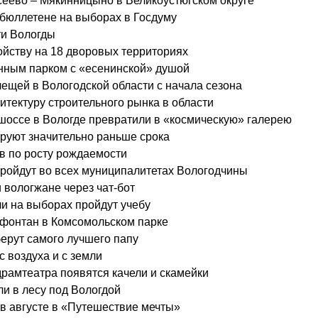
сеево – Мякинницыно в Великоустюгском округе
 бюллетене на выборах в Госдуму
ти Вологды
ойству на 18 дворовых территориях
нным парком с «есенинской» душой
лещей в Вологодской области с начала сезона
тектуру строительного рынка в области
оссе в Вологде превратили в «космическую» галерею
руют значительно раньше срока
в по росту рождаемости
пройдут во всех муниципалитетах Вологодчины
 вологжане через чат-бот
и на выборах пройдут учебу
 фонтан в Комсомольском парке
берут самого лучшего папу
с воздуха и с земли
драмтеатра появятся качели и скамейки
и в лесу под Вологдой
в августе в «Путешествие мечты»