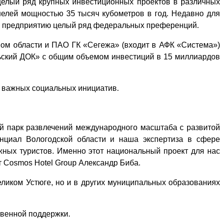
 целый ряд крупных инвестиционных проектов в различных
нелей мощностью 35 тысяч кубометров в год. Недавно для
ий предприятию целый ряд федеральных преференций.
вом области и ПАО ГК «Сегежа» (входит в АФК «Система»)
ьский ДОК» с общим объемом инвестиций в 15 миллиардов
д важных социальных инициатив.
ий парк развлечений международного масштаба с развитой
енциал Вологодской области и наша экспертиза в сфере
жных туристов. Именно этот национальный проект для нас
нт Cosmos Hotel Group Александр Биба.
еликом Устюге, но и в других муниципальных образованиях
твенной поддержки.