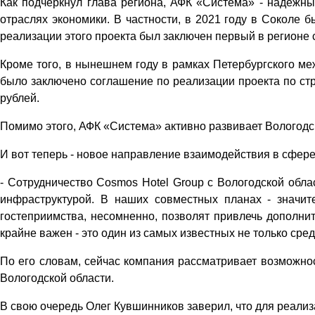
Как подчеркнул глава региона, АФК «Система» - надежны
отраслях экономики. В частности, в 2021 году в Соколе 
реализации этого проекта был заключен первый в регион
Кроме того, в нынешнем году в рамках Петербургского м
было заключено соглашение по реализации проекта по ст
рублей.
Помимо этого, АФК «Система» активно развивает Вологодс
И вот теперь - новое направление взаимодействия в сфере
- Сотрудничество Cosmos Hotel Group с Вологодской обла
инфраструктурой. В наших совместных планах - значит
гостеприимства, несомненно, позволят привлечь дополнит
крайне важен - это один из самых известных не только сре
По его словам, сейчас компания рассматривает возможнос
Вологодской области.
В свою очередь Олег Кувшинников заверил, что для реали