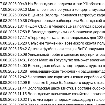
7.08.2026 09:49
На Вологодчине подвели итоги XII областн
7.08.2026 09:10
Манты, речные прогулки и концерты музыка
7.08.2026 08:24
В центре Вологды появился гастробус: каф
6.08.2026 19:36
Общественные наблюдатели Вологодской об
6.08.2026 18:44
«Дом СВО» в Череповце за полгода работы
6.08.2026 17:59
В Вологде приступили к обновлению дорож
6.08.2026 17:17
«Территория талантов» открылась для 122 
6.08.2026 16:20
Сельские труженики Тотемского округа пол
6.08.2026 15:42
Детская футбольная секция ВоГУ получил
6.08.2026 15:08
Уникальный трейл и силовые шоу приготов
6.08.2026 14:31
Робот Макс на Госуслугах поможет вологж
6.08.2026 14:00
Вологодская область подтвердила курс на
6.08.2026 13:28
Телемедицинские технологии расширяют до
6.08.2026 12:42
Череповецкие каратисты взяли серебро и б
6.08.2026 12:09
В поселке Щепье Бабаевского округа откр
6.08.2026 11:44
Вологодская шахматистка в составе сборно
6.08.2026 11:15
Вологодские племенные хозяйства произвел
6.08.2026 10:32
Путь «из варяг в персы» воссоздадут на ф