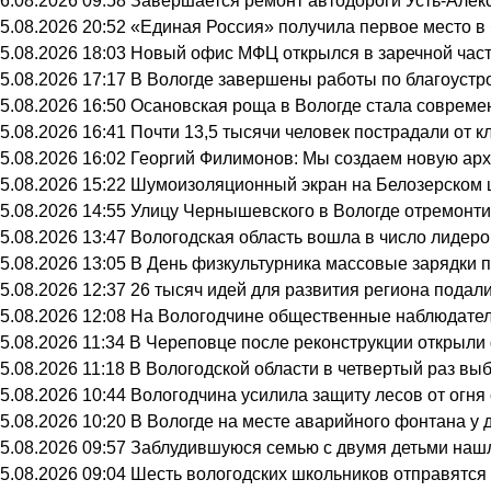
6.08.2026 09:58
Завершается ремонт автодороги Усть-Алек
5.08.2026 20:52
«Единая Россия» получила первое место в
5.08.2026 18:03
Новый офис МФЦ открылся в заречной час
5.08.2026 17:17
В Вологде завершены работы по благоустр
5.08.2026 16:50
Осановская роща в Вологде стала совреме
5.08.2026 16:41
Почти 13,5 тысячи человек пострадали от к
5.08.2026 16:02
Георгий Филимонов: Мы создаем новую архи
5.08.2026 15:22
Шумоизоляционный экран на Белозерском ш
5.08.2026 14:55
Улицу Чернышевского в Вологде отремонти
5.08.2026 13:47
Вологодская область вошла в число лидеро
5.08.2026 13:05
В День физкультурника массовые зарядки 
5.08.2026 12:37
26 тысяч идей для развития региона подали
5.08.2026 12:08
На Вологодчине общественные наблюдател
5.08.2026 11:34
В Череповце после реконструкции открыли
5.08.2026 11:18
В Вологодской области в четвертый раз вы
5.08.2026 10:44
Вологодчина усилила защиту лесов от огня 
5.08.2026 10:20
В Вологде на месте аварийного фонтана у 
5.08.2026 09:57
Заблудившуюся семью с двумя детьми нашл
5.08.2026 09:04
Шесть вологодских школьников отправятся 