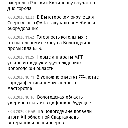
ожерелья России» Кириллову вручат на
Дне города
В Вытегорском округе для
7.08.2026 12:23
Сперовского ФАПа закупаются мебель и
оборудование
Готовность котельных к
7.08.2026 11:42
отопительному сезону на Вологодчине
превысила 65%
Новые аппараты МРТ
7.08.2026 11:25
установят в двух медучреждениях
Вологодской области
В Устюжне отметят 774-летие
7.08.2026 10:41
города фестивалем кузнечного
мастерства
Вологодская область
7.08.2026 10:18
уверенно шагает в цифровое будущее
На Вологодчине подвели
7.08.2026 09:49
итоги XII областной Спартакиады
ветеранов и пенсионеров