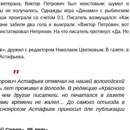
ветерана, Виктор Петрович был неистовым: шумел и
ды не получалось. Однажды игра «Динамо» с рыбинским
ши проиграли со счетом 0:1. Писатель возмущался: «Как
ане забили два гола и выиграли. «Виктор Петрович, вот
онстатировал Непряхин. На что писатель протянул: «Да. Но
», дружил с редактором Николаем Цветковым. В газете, в
 Астафьева.
трович Астафьев отмечал на нашей вологодской
ь лет проживал в Вологде. В редакцию «Красного
 чем другие писатели, но печатался в газете
тами времени не жалел… До самого отъезда в
сноярском Астафьев приносил для публикации
й Север». 95 лет»