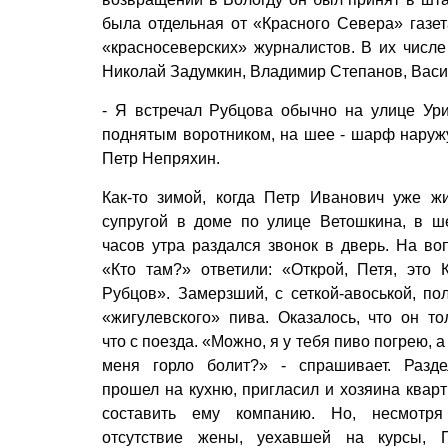
была отдельная от «Красного Севера» газет
«красносеверских» журналистов. В их числе
Николай Задумкин, Владимир Степанов, Васи
- Я встречал Рубцова обычно на улице Ур
поднятым воротником, на шее - шарф наружу,
Петр Непряхин.
Как-то зимой, когда Петр Иванович уже ж
супругой в доме по улице Ветошкина, в ш
часов утра раздался звонок в дверь. На во
«Кто там?» ответили: «Открой, Петя, это 
Рубцов». Замерзший, с сеткой-авоськой, по
«жигулевского» пива. Оказалось, что он то
что с поезда. «Можно, я у тебя пиво погрею, а 
меня горло болит?» - спрашивает. Разде
прошел на кухню, пригласил и хозяина квар
составить ему компанию. Но, несмотр
отсутствие жены, уехавшей на курсы, 