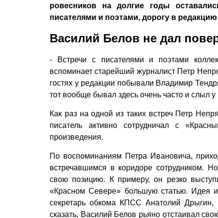
ровесников на долгие годы оставалис
писателями и поэтами, дорогу в редакцию
Василий Белов не дал пове
- Встречи с писателями и поэтами коллек
вспоминает старейший журналист Петр Непрях
гостях у редакции побывали Владимир Тендря
тот вообще бывал здесь очень часто и слыл у 
Как раз на одной из таких встреч Петр Неп
писатель активно сотрудничал с «Крас
произведения.
По воспоминаниям Петра Ивановича, прихо
встречавшимся в коридоре сотрудником. Но
свою позицию. К примеру, он резко выступ
«Красном Севере» большую статью. Идея им
секретарь обкома КПСС Анатолий Дрыгин, 
сказать, Василий Белов рьяно отстаивал сво