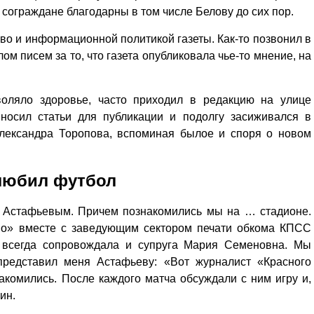
е сограждане благодарны в том числе Белову до сих пор.
о и информационной политикой газеты. Как-то позвонил в
м писем за то, что газета опубликовала чье-то мнение, на
воляло здоровье, часто приходил в редакцию на улице
иносил статьи для публикации и подолгу засиживался в
Александра Торопова, вспоминая былое и споря о новом
любил футбол
м Астафьевым. Причем познакомились мы на … стадионе.
мо» вместе с заведующим сектором печати обкома КПСС
всегда сопровождала и супруга Мария Семеновна. Мы
представил меня Астафьеву: «Вот журналист «Красного
акомились. После каждого матча обсуждали с ним игру и,
ин.