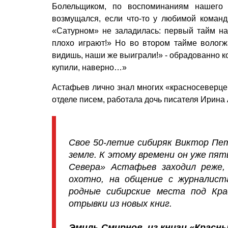
Болельщиком, по воспоминаниям нашего 
возмущался, если что-то у любимой коман
«Сатурном» не заладилась: первый тайм на
плохо играют!» Но во втором тайме вологж
видишь, наши же выиграли!» - обрадованно к
купили, наверно…»
Астафьев лично знал многих «красносеверцев
отделе писем, работала дочь писателя Ирина
Свое 50-летие сибиряк Виктор Пе
земле. К этому времени он уже пят
Севера» Астафьев заходил реже,
охотно, на общение с журналис
родные сибирские места под Кра
отрывки из новых книг.
Эмиль Смирнов, из книги «Красны