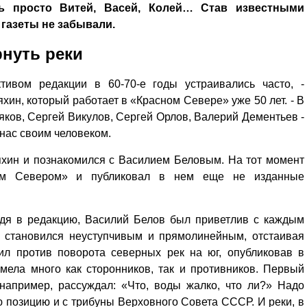
ь просто Витей, Васей, Колей… Став известными
 газеты не забывали.
рнуть реки
тивом редакции в 60-70-е годы устраивались часто, -
ин, который работает в «Красном Севере» уже 50 лет. - В
ков, Сергей Викулов, Сергей Орлов, Валерий Дементьев -
нас своим чело­веком.
ряхин и познакомился с Василием Беловым. На тот момент
ным Севером» и публиковал в нем еще не изданные
дя в редакцию, Василий Белов был приветлив с каждым
 становился не­уступчивым и прямолинейным, отстаивая
ил против поворота северных рек на юг, опубликовав в
ела много как сторонников, так и противников. Первый
например, рассуждал: «Что, воды жалко, что ли?» Надо
ю позицию и с трибуны Верховного Совета СССР. И реки, в