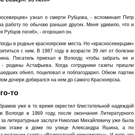
осеверцев» узнал о смерти Рубцова, - вспоминает Петр
на работу по обычаю раньше других. Меня удивило, что и
я Рубцов погиб», - огорошил он.
логды в родные красноярские места. Но «красносеверцам»
ретиться с ним. В 1987 году в возрасте 39 лет от болезни
ина. Писатель приехал в Вологду, чтобы забрать ее и
 - родины Астафьева. Когда сотрудники газеты пришли
ишедших обнял, поцеловал и поблагодарил. Обком партии
елом дочери добирался на нем до самого Красноярска.
го-то
брамов уже в то время окрестил блистательной надеждой
 в Вологде в 1969 году, после окончания Литературного
и за литературные заслуги Николаю Михайловичу уже была
том этаже в доме по улице Александра Яшина, а по
т редакции газеты «Вологодский комсомолец». И хотя это