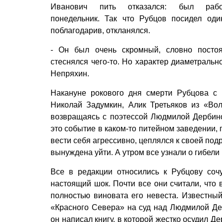
Иванович пить отказался: был рабо
понедельник. Так что Рубцов посидел оди
поблагодарив, откланялся.
- Он был очень скромный, словно посто
стеснялся чего-то. Но характер диаметральн
Непряхин.
Накануне рокового дня смерти Рубцова с
Николай Задумкин, Алик Третьяков из «Вол
возвращаясь с поэтессой Людмилой Дербиной
это событие в каком-то питейном заведении,
вести себя агрессивно, цеплялся к своей по
вынуждена уйти. А утром все узнали о гибели 
Все в редакции относились к Рубцову соч
настоящий шок. Почти все они считали, что 
полностью виновата его невеста. Известный
«Красного Севера» на суд над Людмилой Де
он написал книгу, в которой жестко осудил Де