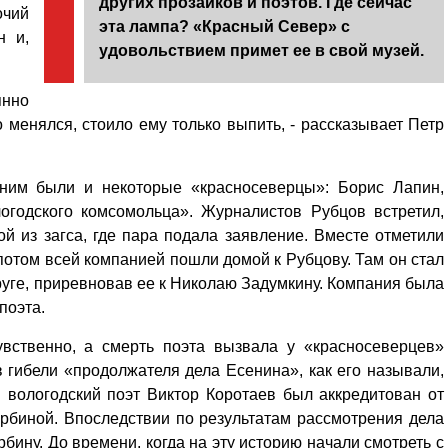
других прозаиков и поэтов. Где сейчас
чий
эта лампа? «Красный Север» с
н и,
удовольствием примет ее в свой музей.
янно
о менялся, стоило ему только выпить, - рассказывает Петр
 ним были и некоторые «красносеверцы»: Борис Лапин,
огодского комсомольца». Журналистов Рубцов встретил,
 из загса, где пара подала заявление. Вместе отметили
 потом всей компанией пошли домой к Рубцову. Там он стал
друге, приревновав ее к Николаю Задумкину. Компания была
поэта.
увственно, а смерть поэта вызвала у «красносеверцев»
в гибели «продолжателя дела Есенина», как его называли,
 вологодский поэт Виктор Коротаев был аккредитован от
рбиной. Впоследствии по результатам рассмотрения дела
рбину. До времени, когда на эту историю начали смотреть с