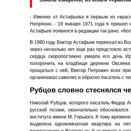
- Именно от Астафьева я первым из «красн
Непряхин. - 19 января 1971 года я пришел 
Астафьев появился в редакции так рано. «Кол
В 1980 году Виктор Астафьев переехал из Во
через несколько лет еще раз предстояло вст
сердца скоропостижно умерла его дочь Ир
похоронить на кладбище деревни Овсянка
прощаться с ней, Виктор Петрович всех пр
организовал самолет, и обратно писатель с т
Рубцов словно стеснялся че
Николай Рубцов, которого писатель Федор А
русской поэзии, окончательно обосновался
института имени М. Горького. К тому времен
выделена однокомнатная квартира на пя
возвращении в Вологду он был принят в шта