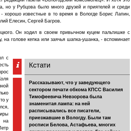
а, но у Рубцова было много друзей и приятелей и среди
 - хорошо известные в то время в Вологде Борис Лапин,
лий Елесин, Сергей Багров.
ицкого. Он ходил в своем привычном куцем пальтишке с
 на голове кепка или заячья шапка-ушанка, - вспоминает
ил с
Кстати
есть
прос
Коля
Рассказывают, что у заведующего
лной
сектором печати обкома КПСС Василия
лько
Тимофеевича Невзорова была
то у
знаменитая лампа: на ней
лся,
расписывались все писатели,
тиры
приезжавшие в Вологду. Были там
я на
росписи Белова, Астафьева, многих
Петр