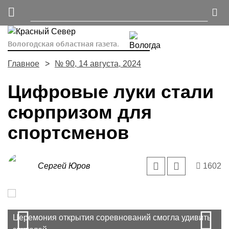
Вологодская областная газета.
Главное
№ 90, 14 августа, 2024
Цифровые луки стали
сюрпризом для
спортсменов
Сергей Юров
1602
Prev
Даже проиграв в цифровом матче, спортсмены
Многие спортсмены с безграничными
N
Церемония открытия соревнований смогла удивить
могли проявить себя на паркете.
возможностями смогли проявить себя благодаря