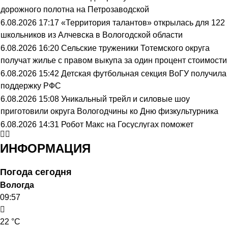
дорожного полотна на Петрозаводской
6.08.2026 17:17
«Территория талантов» открылась для 122
школьников из Алчевска в Вологодской области
6.08.2026 16:20
Сельские труженики Тотемского округа
получат жилье с правом выкупа за один процент стоимости
6.08.2026 15:42
Детская футбольная секция ВоГУ получила
поддержку РФС
6.08.2026 15:08
Уникальный трейл и силовые шоу
приготовили округа Вологодчины ко Дню физкультурника
6.08.2026 14:31
Робот Макс на Госуслугах поможет
вологжанам оформить выплату на первоклассника
ИНФОРМАЦИЯ
6.08.2026 14:00
Вологодская область подтвердила курс на
полное обеспечение лесовосстановления семенным
Погода сегодня
материалом
Вологда
6.08.2026 13:28
Телемедицинские технологии расширяют
09:57
доступность медпомощи для жителей Вологодской области
6.08.2026 12:42
Череповецкие каратисты взяли серебро и
22 °C
бронзу на Russia Open - 2026