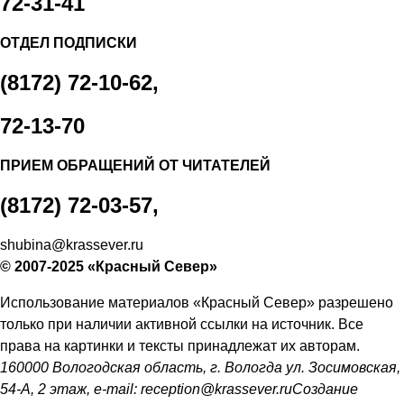
72-31-41
фонтан в Комсомольском парке
ОТДЕЛ ПОДПИСКИ
5.08.2026 11:18
В Вологодской области в четвертый раз
выберут самого лучшего папу
(8172) 72-10-62,
5.08.2026 10:44
Вологодчина усилила защиту лесов от огня
с воздуха и с земли
72-13-70
5.08.2026 10:20
В Вологде на месте аварийного фонтана у
драмтеатра появятся качели и скамейки
ПРИЕМ ОБРАЩЕНИЙ ОТ ЧИТАТЕЛЕЙ
5.08.2026 09:57
Заблудившуюся семью с двумя детьми
(8172) 72-03-57,
нашли в лесу под Вологдой
5.08.2026 09:04
Шесть вологодских школьников отправятся
shubina@krassever.ru
в августе в «Путешествие мечты»
© 2007-2025 «Красный Север»
4.08.2026 17:04
В Вологде объявлены даты
заключительных экскурсий акции «Огни вечерней Вологды»
Использование материалов «Красный Север» разрешено
4.08.2026 16:38
На Вологодчине готовят общественных
только при наличии активной ссылки на источник. Все
наблюдателей к предстоящим выборам
права на картинки и тексты принадлежат их авторам.
4.08.2026 16:03
О лечении и профилактике болезней
160000 Вологодская область, г. Вологда ул. Зосимовская,
суставов вологжанам расскажут по «Телефону здоровья»
54-А, 2 этаж, e-mail:
reception@krassever.ru
Создание