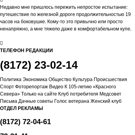
современным парком с «есенинской» душой
Недавно мне пришлось пережить непростое испытание:
5.08.2026 16:41
Почти 13,5 тысячи человек пострадали от
путешествие по железной дороге продолжительностью 19
клещей в Вологодской области с начала сезона
часов на боковушке. Кому-то это привычно или просто
ненапряжно, а мне тяжело даже в комфортабельном купе.
5.08.2026 16:02
Георгий Филимонов: Мы создаем новую
архитектуру строительного рынка в области
Next
5.08.2026 15:22
Шумоизоляционный экран на Белозерском
ТЕЛЕФОН РЕДАКЦИИ
шоссе в Вологде превратили в «космическую» галерею
5.08.2026 14:55
Улицу Чернышевского в Вологде
(8172) 23-02-14
отремонтируют значительно раньше срока
5.08.2026 13:47
Вологодская область вошла в число
Политика
Экономика
Общество
Культура
Происшествия
лидеров по росту рождаемости
Спорт
Фоторепортаж
Видео
К 105-летию «Красного
5.08.2026 13:05
В День физкультурника массовые зарядки
Севера»
Только на сайте
Клуб потребителя
Медсовет
пройдут во всех муниципалитетах Вологодчины
Письма
Дачные советы
Голос ветерана
Женский клуб
5.08.2026 12:37
26 тысяч идей для развития региона
ОТДЕЛ РЕКЛАМЫ
подали вологжане через чат-бот
5.08.2026 12:08
На Вологодчине общественные
(8172) 72-04-61
наблюдатели на выборах пройдут учебу
5.08.2026 11:34
В Череповце после реконструкции открыли