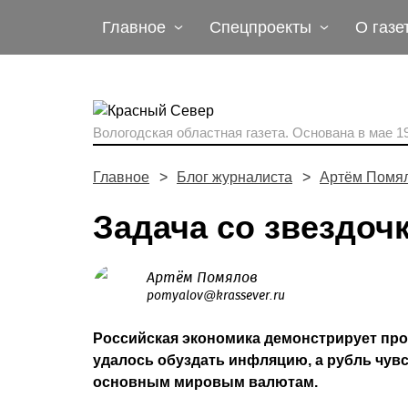
Главное
Спецпроекты
О газе
Вологодская областная газета.
Основана в мае 19
Главное
Блог журналиста
Артём Помя
Задача со звездоч
Артём Помялов
pomyalov@krassever.ru
Российская экономика демонстрирует про
удалось обуздать инфляцию, а рубль чувс
основным мировым валютам.