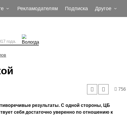
те
Рекламодателям
Подписка
Другое
17 года.
лов
кой
756
тиворечивые результаты. С одной стороны, ЦБ
твует себя достаточно уверенно по отношению к