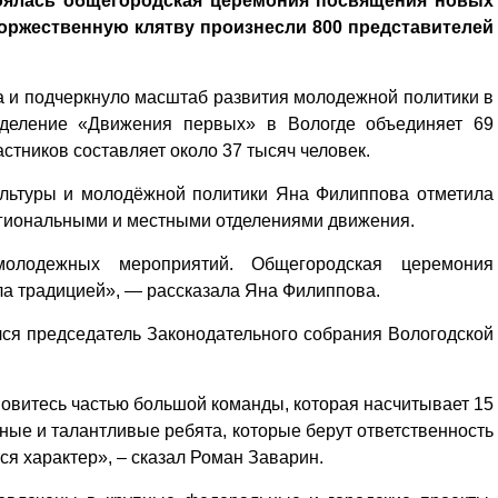
тоялась общегородская церемония посвящения новых
оржественную клятву произнесли 800 представителей
 и подчеркнуло масштаб развития молодежной политики в
тделение «Движения первых» в Вологде объединяет 69
стников составляет около 37 тысяч человек.
ультуры и молодёжной политики Яна Филиппова отметила
егиональными и местными отделениями движения.
лодежных мероприятий. Общегородская церемония
ла традицией», — рассказала Яна Филиппова.
ся председатель Законодательного собрания Вологодской
овитесь частью большой команды, которая насчитывает 15
вные и талантливые ребята, которые берут ответственность
тся характер», – сказал Роман Заварин.