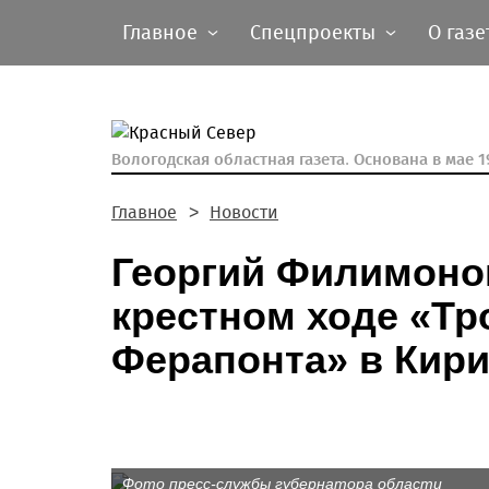
Главное
Спецпроекты
О газе
Вологодская областная газета.
Основана в мае 19
Главное
Новости
Георгий Филимонов
крестном ходе «Тр
Ферапонта» в Кири
Фото пресс-службы губернатора области