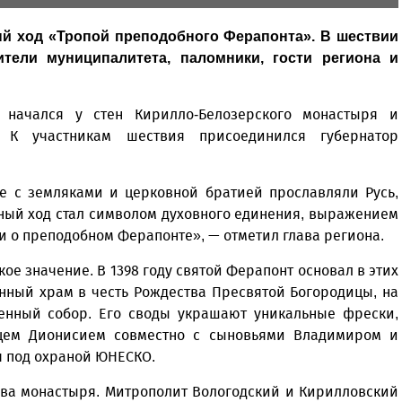
й ход «Тропой преподобного Ферапонта». В шествии
ители муниципалитета, паломники, гости региона и
 начался у стен Кирилло-Белозерского монастыря и
 К участникам шествия присоединился губернатор
е с земляками и церковной братией прославляли Русь,
тный ход стал символом духовного единения, выражением
и о преподобном Ферапонте», — отметил глава региона.
е значение. В 1398 году святой Ферапонт основал в этих
янный храм в честь Рождества Пресвятой Богородицы, на
менный собор. Его своды украшают уникальные фрески,
цем Дионисием совместно с сыновьями Владимиром и
я под охраной ЮНЕСКО.
ова монастыря. Митрополит Вологодский и Кирилловский