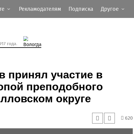
те
Рекламодателям
Подписка
Другое
17 года.
 принял участие в
опой преподобного
лловском округе
620