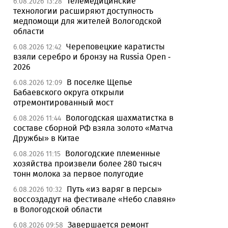
Телемедицинские
6.08.2026 13:28
технологии расширяют доступность
медпомощи для жителей Вологодской
области
Череповецкие каратисты
6.08.2026 12:42
взяли серебро и бронзу на Russia Open -
2026
В поселке Щепье
6.08.2026 12:09
Бабаевского округа открыли
отремонтированный мост
Вологодская шахматистка в
6.08.2026 11:44
составе сборной РФ взяла золото «Матча
Дружбы» в Китае
Вологодские племенные
6.08.2026 11:15
хозяйства произвели более 280 тысяч
тонн молока за первое полугодие
Путь «из варяг в персы»
6.08.2026 10:32
воссоздадут на фестивале «Небо славян»
в Вологодской области
Завершается ремонт
6.08.2026 09:58