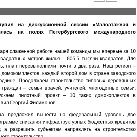
тупил на дискуссионной сессии «Малоэтажная и
ялась на полях Петербургского международного
годаря слаженной работе нашей команды мы впервые за 10
квадратных метров жилья – 805,5 тысячи квадратов. Для
ль, план перевыполнили почти в два раза. Наш регион –
 домокомплектов, каждый второй дом в стране заводского
годчине. Продолжаем строительство типовых деревянных
 граждан – семьи врачей, учителей, многодетные семьи,
ускаем пилотный проект – 10 таких домокоплектов в
авил Георгий Филимонов.
она предложил вынести на федеральный уровень две
рограмме списания инфраструктурных бюджетных кредитов
, а разрешить субъектам направлять на строительство
ого строительства.