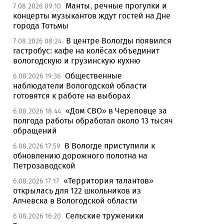
Манты, речные прогулки и
7.08.2026 09:10
концерты музыкантов ждут гостей на Дне
города Тотьмы
В центре Вологды появился
7.08.2026 08:24
гастробус: кафе на колёсах объединит
вологодскую и грузинскую кухню
Общественные
6.08.2026 19:36
наблюдатели Вологодской области
готовятся к работе на выборах
«Дом СВО» в Череповце за
6.08.2026 18:44
полгода работы обработал около 13 тысяч
обращений
В Вологде приступили к
6.08.2026 17:59
обновлению дорожного полотна на
Петрозаводской
«Территория талантов»
6.08.2026 17:17
открылась для 122 школьников из
Алчевска в Вологодской области
Сельские труженики
6.08.2026 16:20