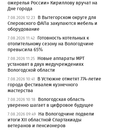
ожерелья России» Кириллову вручат на
Дне города
В Вытегорском округе для
7.08.2026 12:23
Сперовского ФАПа закупаются мебель и
оборудование
Готовность котельных к
7.08.2026 11:42
отопительному сезону на Вологодчине
превысила 65%
Новые аппараты МРТ
7.08.2026 11:25
установят в двух медучреждениях
Вологодской области
В Устюжне отметят 774-летие
7.08.2026 10:41
города фестивалем кузнечного
мастерства
Вологодская область
7.08.2026 10:18
уверенно шагает в цифровое будущее
На Вологодчине подвели
7.08.2026 09:49
итоги XII областной Спартакиады
ветеранов и пенсионеров