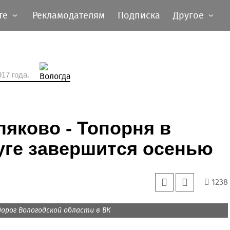
те
Рекламодателям
Подписка
Другое
17 года.
яково - Топорня в
уге завершится осенью
1238
орог Вологодской области в ВК