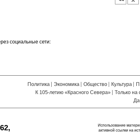
Кузьминская
главный
придется вам по душе, и вы
редактор
обязательно добавите его в
свои закладки.
ерез социальные сети:
Политика
Экономика
Общество
Культура
П
К 105-летию «Красного Севера»
Только на 
Да
Использование матери
62,
активной ссылки на ис