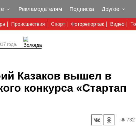
те
Рекламодателям
Подписка
Другое
ура
Происшествия
Спорт
Фоторепортаж
Видео
То
17 года.
рий Казаков вышел в
ого конкурса «Стартап
732