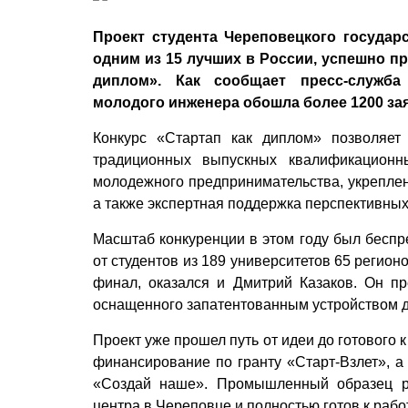
Проект студента Череповецкого государс
одним из 15 лучших в России, успешно п
диплом». Как сообщает пресс-служба 
молодого инженера обошла более 1200 зая
Конкурс «Стартап как диплом» позволяет
традиционных выпускных квалификационн
молодежного предпринимательства, укреплен
а также экспертная поддержка перспективных
Масштаб конкуренции в этом году был беспре
от студентов из 189 университетов 65 регион
финал, оказался и Дмитрий Казаков. Он пр
оснащенного запатентованным устройством 
Проект уже прошел путь от идеи до готового
финансирование по гранту «Старт-Взлет», 
«Создай наше». Промышленный образец ро
центра в Череповце и полностью готов к раб