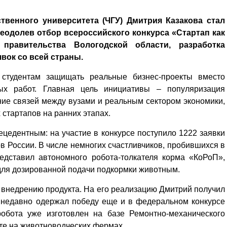
твенного университета (ЧГУ) Дмитрия Казакова стал
реодолев отбор всероссийского конкурса «Стартап как
правительства Вологодской области, разработка
вок со всей страны.
 студентам защищать реальные бизнес-проекты вместо
ых работ. Главная цель инициативы – популяризация
ие связей между вузами и реальным сектором экономики,
 стартапов на ранних этапах.
цедентным: на участие в конкурсе поступило 1222 заявки
ов России. В числе немногих счастливчиков, пробившихся в
едставил автономного робота-толкателя корма «КоРоП»,
для дозированной подачи подкормки животным.
 к внедрению продукта. На его реализацию Дмитрий получил
а недавно одержал победу еще и в федеральном конкурсе
бота уже изготовлен на базе Ремонтно-механического
оте на животноводческих фермах.