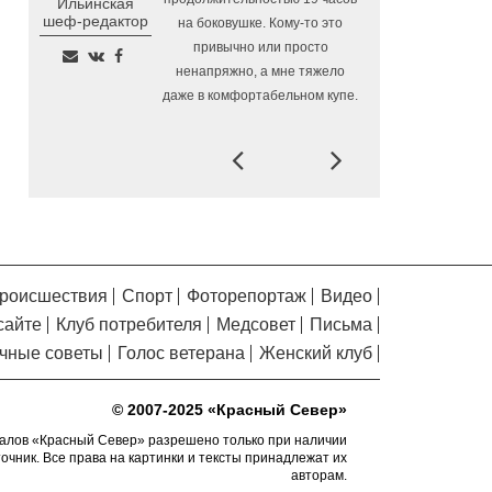
Ильинская
Помялов
Алчевска в Вологодской области
шеф-редактор
на боковушке. Кому-то это
привычно или просто
Сельские труженики
6.08.2026 16:20
ненапряжно, а мне тяжело
Тотемского округа получат жилье с
даже в комфортабельном купе.
правом выкупа за один процент
стоимости
Prev
Next
Детская футбольная
6.08.2026 15:42
секция ВоГУ получила поддержку РФС
Уникальный трейл и
6.08.2026 15:08
силовые шоу приготовили округа
Вологодчины ко Дню физкультурника
Робот Макс на Госуслугах
6.08.2026 14:31
роисшествия
Спорт
Фоторепортаж
Видео
поможет вологжанам оформить выплату
сайте
Клуб потребителя
Медсовет
Письма
на первоклассника
чные советы
Голос ветерана
Женский клуб
Вологодская область
6.08.2026 14:00
подтвердила курс на полное обеспечение
© 2007-2025 «Красный Север»
лесовосстановления семенным
материалом
алов «Красный Север» разрешено только при наличии
точник. Все права на картинки и тексты принадлежат их
Телемедицинские
6.08.2026 13:28
авторам.