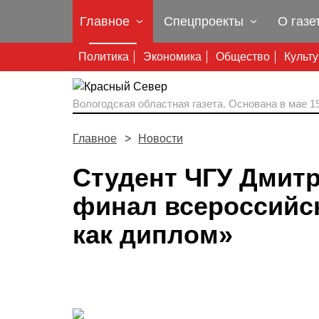
Главное
Спецпроекты
О газе
Политика
Экономика
Общество
Культ
Вологодская областная газета.
Основана в мае 19
Главное
Новости
Студент ЧГУ Дмит
финал всероссийск
как диплом»