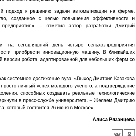
ый подход к решению задачи автоматизации на ферме.
ство, созданное с целью повышения эффективности и
го предприятия», – отметил автор разработки Дмитрий
и: на сегодняшний день четыре сельхозпредприятия
вности приобрести инновационную машину. В ближайших
й версии робота, адаптированной для небольших ферм со
как системное достижение вуза. «Выход Дмитрия Казакова
 просто личный успех молодого ученого, а подтверждение
коления, способных создавать реальные технологические
еркнули в пресс-службе университета. – Желаем Дмитрию
а, который состоится 26 июня в Москве».
Уважаемые посетители сайта
Мы рады приветствовать ва
Алиса Рязанцева
на обновленном Интернет-
ресурсе газеты «Красный
Надежда
Север», который, уверены,