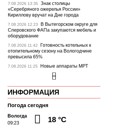
Знак столицы
7.08.2026 13:35
«Серебряного ожерелья России»
Кириллову вручат на Дне города
В Вытегорском округе для
7.08.2026 12:23
Сперовского ФАПа закупаются мебель и
оборудование
Готовность котельных к
7.08.2026 11:42
отопительному сезону на Вологодчине
превысила 65%
Новые аппараты МРТ
7.08.2026 11:25
установят в двух медучреждениях
Вологодской области
В Устюжне отметят 774-
7.08.2026 10:41
ИНФОРМАЦИЯ
летие города фестивалем кузнечного
мастерства
Погода сегодня
Вологодская область
7.08.2026 10:18
уверенно шагает в цифровое будущее
Вологда
18 °C
09:23
На Вологодчине подвели
7.08.2026 09:49
итоги XII областной Спартакиады