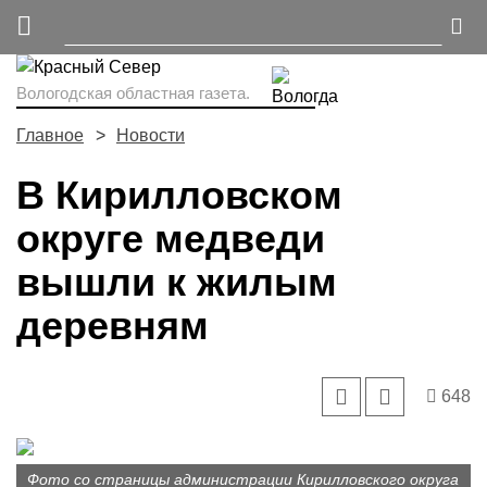
Вологодская областная газета.
Главное
Новости
В Кирилловском
округе медведи
вышли к жилым
деревням
648
Фото со страницы администрации Кирилловского округа