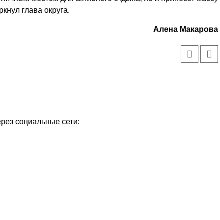
кнул глава округа.
Алена Макарова
ерез социальные сети:
Уважаемые посетители сайта
Мы рады приветствовать ва
на обновленном Интернет-
ресурсе газеты «Красный
Надежда
Север», который, уверены,