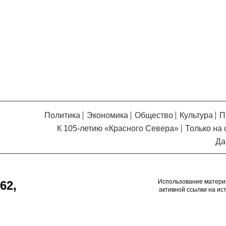
Кузьминская
главный
придется вам по душе, и вы
редактор
обязательно добавите его в
свои закладки.
Политика
Экономика
Общество
Культура
П
К 105-летию «Красного Севера»
Только на 
Да
Использование матери
62,
активной ссылки на ис