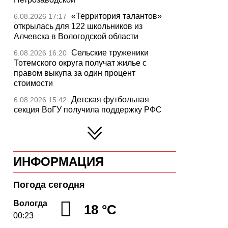
«Территория талантов»
6.08.2026 17:17
открылась для 122 школьников из
Алчевска в Вологодской области
Сельские труженики
6.08.2026 16:20
Тотемского округа получат жилье с
правом выкупа за один процент
стоимости
Детская футбольная
6.08.2026 15:42
секция ВоГУ получила поддержку РФС
Уникальный трейл и
6.08.2026 15:08
силовые шоу приготовили округа
Вологодчины ко Дню физкультурника
ИНФОРМАЦИЯ
Робот Макс на Госуслугах
6.08.2026 14:31
поможет вологжанам оформить выплату
на первоклассника
Погода сегодня
Вологодская область
6.08.2026 14:00
Вологда
18 °C
подтвердила курс на полное обеспечение
00:23
лесовосстановления семенным