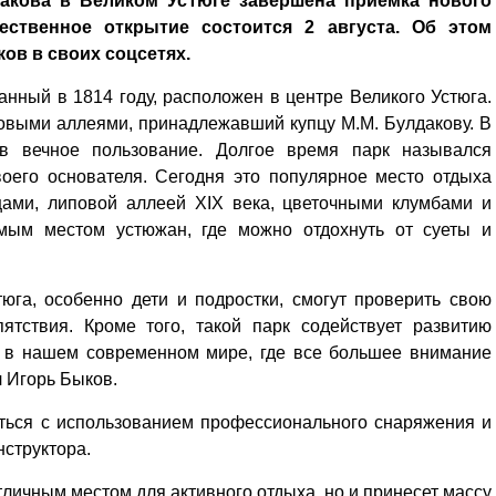
акова в Великом Устюге завершена приемка нового
жественное открытие состоится 2 августа. Об этом
ов в своих соцсетях.
нный в 1814 году, расположен в центре Великого Устюга.
овыми аллеями, принадлежавший купцу М.М. Булдакову. В
в вечное пользование. Долгое время парк назывался
воего основателя. Сегодня это популярное место отдыха
цами, липовой аллеей XIX века, цветочными клумбами и
мым местом устюжан, где можно отдохнуть от суеты и
юга, особенно дети и подростки, смогут проверить свою
ятствия. Кроме того, такой парк содействует развитию
о в нашем современном мире, где все большее внимание
л Игорь Быков.
ться с использованием профессионального снаряжения и
структора.
тличным местом для активного отдыха, но и принесет массу