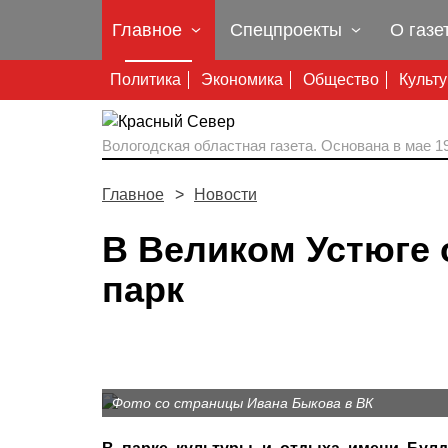
Главное
Спецпроекты
О газе
Политика
Экономика
Общество
Культ
Вологодская областная газета.
Основана в мае 19
Главное
Новости
В Великом Устюге
парк
Фото со страницы Ивана Быкова в ВК