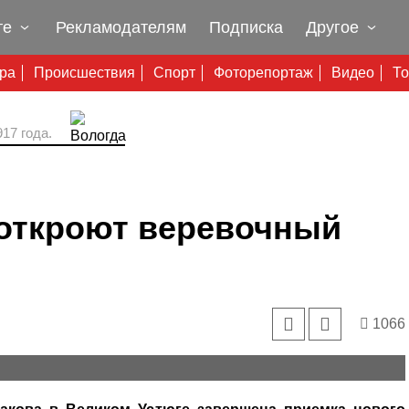
те
Рекламодателям
Подписка
Другое
ура
Происшествия
Спорт
Фоторепортаж
Видео
То
17 года.
 откроют веревочный
1066