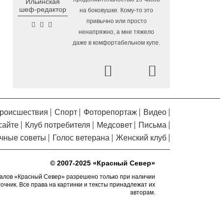
Ильинская
Помялов
в Вологодской области
шеф-редактор
на боковушке. Кому-то это
Завершается ремонт
6.08.2026 09:58
привычно или просто
автодороги Усть-Алексеево –
ненапряжно, а мне тяжело
Мякинницыно в Великоустюгском округе
даже в комфортабельном купе.
«Единая Россия» получила
5.08.2026 20:52
первое место в бюллетене на выборах в
Prev
Next
Госдуму
Новый офис МФЦ
5.08.2026 18:03
открылся в заречной части Вологды
роисшествия
Спорт
Фоторепортаж
Видео
В Вологде завершены
5.08.2026 17:17
сайте
Клуб потребителя
Медсовет
Письма
работы по благоустройству на 18
дворовых территориях
чные советы
Голос ветерана
Женский клуб
Осановская роща в
5.08.2026 16:50
Вологде стала современным парком с
© 2007-2025 «Красный Север»
«есенинской» душой
алов «Красный Север» разрешено только при наличии
точник. Все права на картинки и тексты принадлежат их
Почти 13,5 тысячи человек
5.08.2026 16:41
авторам.
пострадали от клещей в Вологодской
области с начала сезона