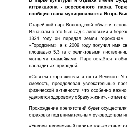
В парке культуры и отдыха имени Булд
аттракциона - веревочного парка. Тор
сообщил глава муниципалитета Игорь Бык
Старейший парк Вологодской области, основа
Изначально это был сад с липовыми и берёз
1824 году он передал земли горожанам 
«Городским», а в 2009 году получил имя с
площадью 5,3 га с реликтовыми лиственни
уютными скамейками. Парк остаётся люби
насладиться природой.
«Совсем скоро жители и гости Великого Уст
смелость, преодолевая увлекательные преп
физической активности, что особенно важн
уделяется здоровому образу жизни», - отмети
Прохождение препятствий будет осуществля
страховки под внимательным руководством ин
«Уверен, веревочный парк не только станет о