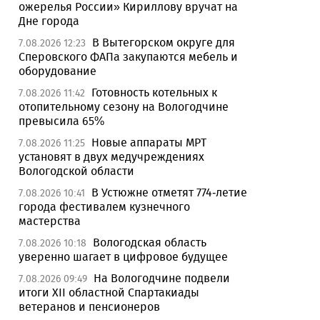
ожерелья России» Кириллову вручат на
Дне города
В Вытегорском округе для
7.08.2026 12:23
Сперовского ФАПа закупаются мебель и
оборудование
Готовность котельных к
7.08.2026 11:42
отопительному сезону на Вологодчине
превысила 65%
Новые аппараты МРТ
7.08.2026 11:25
установят в двух медучреждениях
Вологодской области
В Устюжне отметят 774-летие
7.08.2026 10:41
города фестивалем кузнечного
мастерства
Вологодская область
7.08.2026 10:18
уверенно шагает в цифровое будущее
На Вологодчине подвели
7.08.2026 09:49
итоги XII областной Спартакиады
ветеранов и пенсионеров