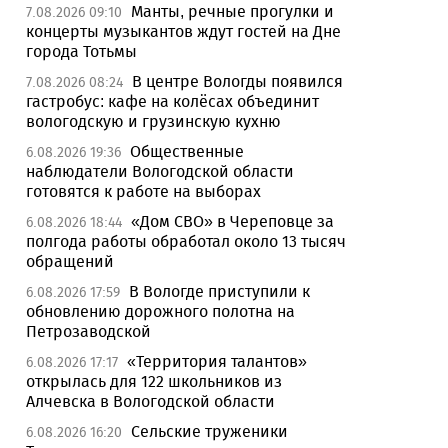
Манты, речные прогулки и
7.08.2026 09:10
концерты музыкантов ждут гостей на Дне
города Тотьмы
В центре Вологды появился
7.08.2026 08:24
гастробус: кафе на колёсах объединит
вологодскую и грузинскую кухню
Общественные
6.08.2026 19:36
наблюдатели Вологодской области
готовятся к работе на выборах
«Дом СВО» в Череповце за
6.08.2026 18:44
полгода работы обработал около 13 тысяч
обращений
В Вологде приступили к
6.08.2026 17:59
обновлению дорожного полотна на
Петрозаводской
«Территория талантов»
6.08.2026 17:17
открылась для 122 школьников из
Алчевска в Вологодской области
Сельские труженики
6.08.2026 16:20