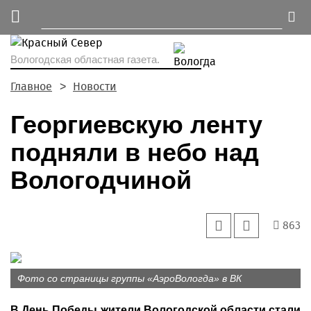
Вологодская областная газета.
Главное
Новости
Георгиевскую ленту
подняли в небо над
Вологодчиной
863
Фото со страницы группы «АэроВологда» в ВК
В День Победы жители Вологодской области стали