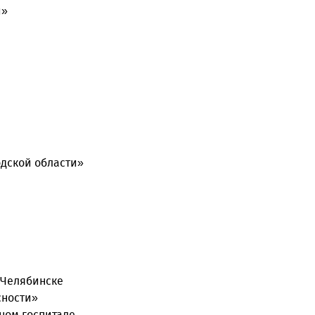
и»
дской области»
 Челябинске
сности»
ном госпитале