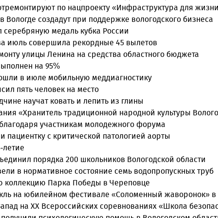
 отремонтируют по нацпроекту «Инфраструктура для жизн
в Вологде создадут при поддержке вологодского бизнеса
л серебряную медаль кубка России
за июль совершила рекордные 45 вылетов
монту улицы Ленина на средства областного бюджета
выполнен на 95%
прошли в июле мобильную меддиагностику
сил пять человек на место
дчине научат ковать и лепить из глины
ания «Хранитель традиционной народной культуры Волого
ы благодаря участникам молодежного форума
и пациентку с критической патологией аорты
-летие
бъединил порядка 200 школьников Вологодской области
вели в нормативное состояние семь водопропускных труб
ю коллекцию Парка Победы в Череповце
такль на юбилейном фестивале «Соломенный жаворонок» в
Запад на XX Всероссийских соревнованиях «Школа безопа
й получили психологическую помощь в Вологодском област