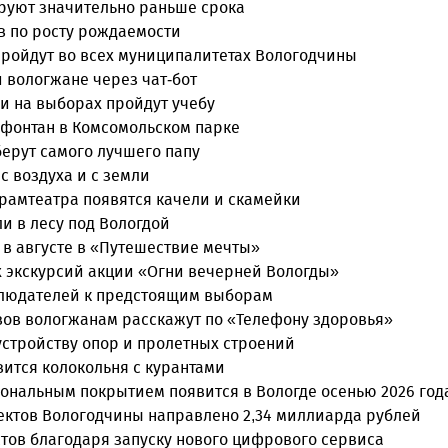
руют значительно раньше срока
в по росту рождаемости
пройдут во всех муниципалитетах Вологодчины
 вологжане через чат-бот
и на выборах пройдут учебу
 фонтан в Комсомольском парке
берут самого лучшего папу
с воздуха и с земли
драмтеатра появятся качели и скамейки
и в лесу под Вологдой
 в августе в «Путешествие мечты»
 экскурсий акции «Огни вечерней Вологды»
блюдателей к предстоящим выборам
вов вологжанам расскажут по «Телефону здоровья»
 устройству опор и пролетных строений
вится колокольня с курантами
ональным покрытием появится в Вологде осенью 2026 год
ектов Вологодчины направлено 2,34 миллиарда рублей
стов благодаря запуску нового цифрового сервиса