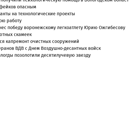
пфейков опасным
анты на технологические проекты
ою работу
инес победу воронежскому легкоатлету Юрию Ожгибесову
уютных скамеек
лся капремонт очистных сооружений
еранов ВДВ с Днем Воздушно-десантных войск
ологды позолотили десятилучевую звезду