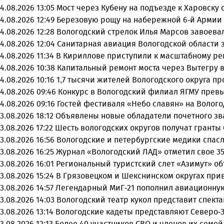
4.08.2026 13:05
Мост через Кубену на подъезде к Харовску
4.08.2026 12:49
Березовую рощу на набережной 6-й Армии 
4.08.2026 12:28
Вологодский стрелок Илья Марсов завоева
4.08.2026 12:04
Санитарная авиация Вологодской области 
4.08.2026 11:34
В Кириллове приступили к масштабному ре
4.08.2026 10:38
Капитальный ремонт моста через Вытегру 
4.08.2026 10:16
1,7 тысячи жителей Вологодского округа 
4.08.2026 09:46
Конкурс в Вологодский филиал ЯГМУ превы
4.08.2026 09:16
Гостей фестиваля «Небо славян» на Волого
3.08.2026 18:12
Объявлены новые обладатели почетного зв
3.08.2026 17:22
Шесть вологодских округов получат грант
3.08.2026 16:56
Вологодские и петербургские медики спасл
3.08.2026 16:25
Журнал «Вологодский ЛАД» отметил свое 35
3.08.2026 16:01
Региональный туристский слет «Азимут» о
3.08.2026 15:24
В Грязовецком и Шекснинском округах при
3.08.2026 14:57
Легендарный МиГ-21 пополнил авиационну
3.08.2026 14:03
Вологодский театр кукол представит спек
3.08.2026 13:14
Вологодские кадеты представляют Северо-
3.08.2026 12:13
Более 40 участников СВО и членов их семе