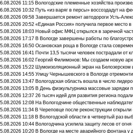
6.08.2026 11:15
Вологодские племенные хозяйства произвел
6.08.2026 10:32
Путь «из варяг в персы» воссоздадут на ф
6.08.2026 09:58
Завершается ремонт автодороги Усть-Алек
5.08.2026 20:52
«Единая Россия» получила первое место в
5.08.2026 18:03
Новый офис МФЦ открылся в заречной час
5.08.2026 17:17
В Вологде завершены работы по благоустр
5.08.2026 16:50
Осановская роща в Вологде стала совреме
5.08.2026 16:41
Почти 13,5 тысячи человек пострадали от к
5.08.2026 16:02
Георгий Филимонов: Мы создаем новую архи
5.08.2026 15:22
Шумоизоляционный экран на Белозерском ш
5.08.2026 14:55
Улицу Чернышевского в Вологде отремонти
5.08.2026 13:47
Вологодская область вошла в число лидеро
5.08.2026 13:05
В День физкультурника массовые зарядки 
5.08.2026 12:37
26 тысяч идей для развития региона подали
5.08.2026 12:08
На Вологодчине общественные наблюдател
5.08.2026 11:34
В Череповце после реконструкции открыли
5.08.2026 11:18
В Вологодской области в четвертый раз вы
5.08.2026 10:44
Вологодчина усилила защиту лесов от огня 
5.08.2026 10:20
В Вологде на месте аварийного фонтана у 