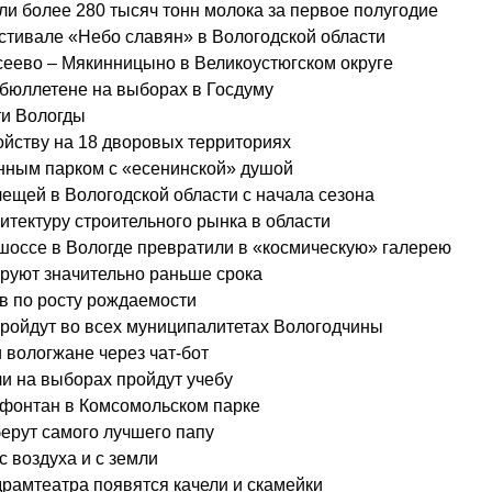
и более 280 тысяч тонн молока за первое полугодие
естивале «Небо славян» в Вологодской области
сеево – Мякинницыно в Великоустюгском округе
 бюллетене на выборах в Госдуму
ти Вологды
ойству на 18 дворовых территориях
нным парком с «есенинской» душой
лещей в Вологодской области с начала сезона
тектуру строительного рынка в области
оссе в Вологде превратили в «космическую» галерею
руют значительно раньше срока
в по росту рождаемости
пройдут во всех муниципалитетах Вологодчины
 вологжане через чат-бот
и на выборах пройдут учебу
 фонтан в Комсомольском парке
берут самого лучшего папу
с воздуха и с земли
драмтеатра появятся качели и скамейки