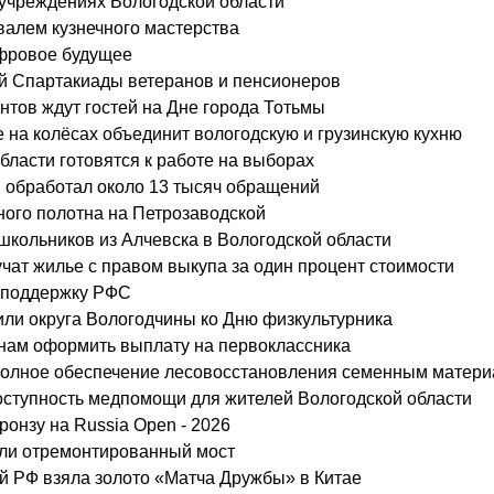
учреждениях Вологодской области
валем кузнечного мастерства
ифровое будущее
ой Спартакиады ветеранов и пенсионеров
нтов ждут гостей на Дне города Тотьмы
е на колёсах объединит вологодскую и грузинскую кухню
ласти готовятся к работе на выборах
 обработал около 13 тысяч обращений
ного полотна на Петрозаводской
школьников из Алчевска в Вологодской области
учат жилье с правом выкупа за один процент стоимости
а поддержку РФС
или округа Вологодчины ко Дню физкультурника
анам оформить выплату на первоклассника
 полное обеспечение лесовосстановления семенным матер
ступность медпомощи для жителей Вологодской области
ронзу на Russia Open - 2026
ыли отремонтированный мост
й РФ взяла золото «Матча Дружбы» в Китае