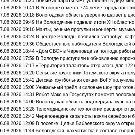
7.08.2026 11:25
Новые аппараты МРТ установят в двух мед
7.08.2026 10:41
В Устюжне отметят 774-летие города фести
7.08.2026 10:18
Вологодская область уверенно шагает в ц
7.08.2026 09:49
На Вологодчине подвели итоги XII областн
7.08.2026 09:10
Манты, речные прогулки и концерты музыка
7.08.2026 08:24
В центре Вологды появился гастробус: каф
6.08.2026 19:36
Общественные наблюдатели Вологодской об
6.08.2026 18:44
«Дом СВО» в Череповце за полгода работы
6.08.2026 17:59
В Вологде приступили к обновлению дорож
6.08.2026 17:17
«Территория талантов» открылась для 122 
6.08.2026 16:20
Сельские труженики Тотемского округа пол
6.08.2026 15:42
Детская футбольная секция ВоГУ получил
6.08.2026 15:08
Уникальный трейл и силовые шоу приготов
6.08.2026 14:31
Робот Макс на Госуслугах поможет вологж
6.08.2026 14:00
Вологодская область подтвердила курс на
6.08.2026 13:28
Телемедицинские технологии расширяют до
6.08.2026 12:42
Череповецкие каратисты взяли серебро и б
6.08.2026 12:09
В поселке Щепье Бабаевского округа откр
6.08.2026 11:44
Вологодская шахматистка в составе сборно