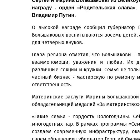
Сергей и Марина Большаковы из Великоу
награду - орден «Родительская слава»
Владимир Путин.
О высокой награде сообщил губернатор Г
Большаковых воспитываются восемь детей, 
для четверых внуков.
Глава региона отметил, что Большаковы -
взаимопомощи, уважения и любви. Их д
различные секции и кружки. Семья не тольк
частный бизнес - мастерскую по ремонту 
ответственность.
Материнские заслуги Марины Большаковой 
обладательницей медалей «За материнство» II
«Такие семьи - гордость Вологодчины. С
многодетных пар. В рамках программы «Сем
создаем современную инфраструктуру, ок
своем обращении губернатор Георгий Фили