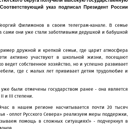
стюгского округа получили высокую государственную
. Соответствующий указ подписал Президент России
еоргий Филимонов в своем телеграм-канале. В семье
а сами они уже стали заботливыми дедушкой и бабушкой
 пример дружной и крепкой семьи, где царит атмосфера
ети активно участвуют в школьной жизни, посещают
о ведет собственное хозяйство, но и успешно развивает
мебели, где с малых лет прививает детям трудолюбие и
уже были отмечены государством ранее - она является
 и III степени.
ейчас в нашем регионе насчитывается почти 20 тысяч
ья - оплот Русского Севера» реализуем меры поддержки,
азываем помощь в сложных ситуациях!» - подчеркнул в
монов.