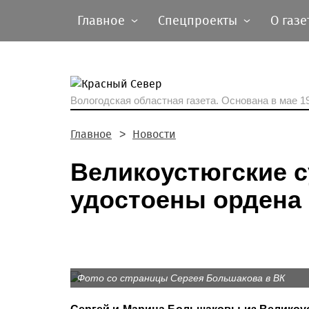
Главное
Спецпроекты
О газе
Вологодская областная газета.
Основана в мае 19
Главное
Новости
Великоустюгские 
удостоены ордена 
Фото со страницы Сергея Большакова в ВК