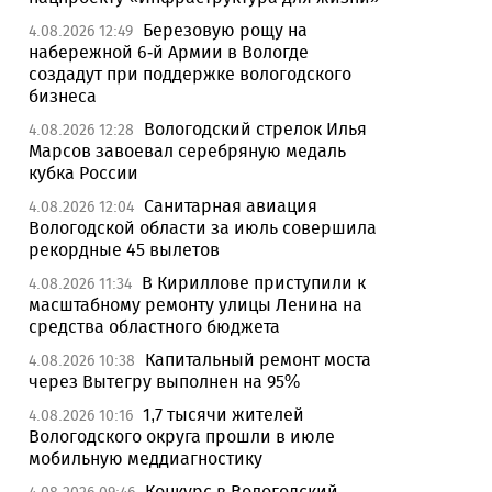
Березовую рощу на
4.08.2026 12:49
набережной 6-й Армии в Вологде
создадут при поддержке вологодского
бизнеса
Вологодский стрелок Илья
4.08.2026 12:28
Марсов завоевал серебряную медаль
кубка России
Санитарная авиация
4.08.2026 12:04
Вологодской области за июль совершила
рекордные 45 вылетов
В Кириллове приступили к
4.08.2026 11:34
масштабному ремонту улицы Ленина на
средства областного бюджета
Капитальный ремонт моста
4.08.2026 10:38
через Вытегру выполнен на 95%
1,7 тысячи жителей
4.08.2026 10:16
Вологодского округа прошли в июле
мобильную меддиагностику
Конкурс в Вологодский