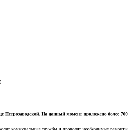
й
це Петрозаводской. На данный момент проложено более 700
аходят коммунальные службы и проводят необходимые ремонты