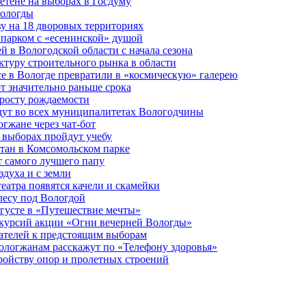
етене на выборах в Госдуму
Вологды
у на 18 дворовых территориях
 парком с «есенинской» душой
й в Вологодской области с начала сезона
туру строительного рынка в области
е в Вологде превратили в «космическую» галерею
 значительно раньше срока
 росту рождаемости
дут во всех муниципалитетах Вологодчины
огжане через чат-бот
 выборах пройдут учебу
тан в Комсомольском парке
т самого лучшего папу
здуха и с земли
еатра появятся качели и скамейки
лесу под Вологдой
вгусте в «Путешествие мечты»
скурсий акции «Огни вечерней Вологды»
ателей к предстоящим выборам
вологжанам расскажут по «Телефону здоровья»
ройству опор и пролетных строений