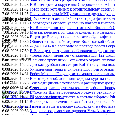
7.08.2026 12:23
В Вытегорском округе для Сперовского ФАПа з
7.08.2026 11:42
Готовность котельных к отопительному сезону
7.08.2026 11:25
Новые аппараты МРТ установят в двух медучре
7.08.2026 10:41
В Устюжне отметят 774-летие города фестивале
Информация
7.08.2026 10:18
Вологодская область уверенно шагает в цифров
7.08.2026 09:49
На Вологодчине подвели итоги XII областной 
Погода сегодня
7.08.2026 09:10
Манты, речные прогулки и концерты музыканто
7.08.2026 08:24
В центре Вологды появился гастробус: кафе на
Вологда
6.08.2026 19:36
Общественные наблюдатели Вологодской област
07:34
6.08.2026 18:44
«Дом СВО» в Череповце за полгода работы обр
15 °C
6.08.2026 17:59
В Вологде приступили к обновлению дорожног
6.08.2026 17:17
«Территория талантов» открылась для 122 школ
Курс валют ЦБ РФ
6.08.2026 16:20
Сельские труженики Тотемского округа получат
6.08.2026 15:42
Детская футбольная секция ВоГУ получила по
82.1665
6.08.2026 15:08
Уникальный трейл и силовые шоу приготовили
+0.7588
6.08.2026 14:31
Робот Макс на Госуслугах поможет вологжанам
94.8366
6.08.2026 14:00
Вологодская область подтвердила курс на пол
+0.7781
6.08.2026 13:28
Телемедицинские технологии расширяют досту
6.08.2026 12:42
Череповецкие каратисты взяли серебро и бронзу
Курс валют на 08.08.2026
6.08.2026 12:09
В поселке Щепье Бабаевского округа открыли 
6.08.2026 11:44
Вологодская шахматистка в составе сборной РФ
6.08.2026 11:15
Вологодские племенные хозяйства произвели бо
6.08.2026 10:32
Путь «из варяг в персы» воссоздадут на фестив
Блог журналиста
6.08.2026 09:58
Завершается ремонт автодороги Усть-Алексеев