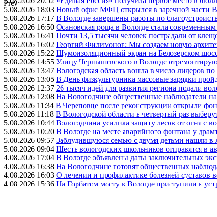
5.08.2026 20:52
«Единая Россия» получила первое место в бюлл
Prev
5.08.2026 18:03
Новый офис МФЦ открылся в заречной части 
5.08.2026 17:17
В Вологде завершены работы по благоустройств
5.08.2026 16:50
Осановская роща в Вологде стала современным
5.08.2026 16:41
Почти 13,5 тысячи человек пострадали от клеще
5.08.2026 16:02
Георгий Филимонов: Мы создаем новую архитек
5.08.2026 15:22
Шумоизоляционный экран на Белозерском шосс
5.08.2026 14:55
Улицу Чернышевского в Вологде отремонтируют
5.08.2026 13:47
Вологодская область вошла в число лидеров по
5.08.2026 13:05
В День физкультурника массовые зарядки прой
5.08.2026 12:37
26 тысяч идей для развития региона подали вол
5.08.2026 12:08
На Вологодчине общественные наблюдатели на
5.08.2026 11:34
В Череповце после реконструкции открыли фон
5.08.2026 11:18
В Вологодской области в четвертый раз выберу
5.08.2026 10:44
Вологодчина усилила защиту лесов от огня с во
5.08.2026 10:20
В Вологде на месте аварийного фонтана у драмт
5.08.2026 09:57
Заблудившуюся семью с двумя детьми нашли в 
5.08.2026 09:04
Шесть вологодских школьников отправятся в а
4.08.2026 17:04
В Вологде объявлены даты заключительных эк
4.08.2026 16:38
На Вологодчине готовят общественных наблюд
4.08.2026 16:03
О лечении и профилактике болезней суставов 
4.08.2026 15:36
На Горбатом мосту в Вологде приступили к уст