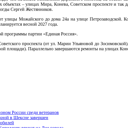
ех объектах – улицах Мира, Конева, Советском проспекте и так
логды Сергей Жестянников.
т улицы Можайского до дома 24а на улице Петрозаводской. Ко
ланируется весной 2027 года.
ой программы партии «Единая Россия».
Советского проспекта (от ул. Марии Ульяновой до Зосимовской)
овой площади). Параллельно завершаются ремонты на улицах Кон
ионом России среди ветеранов
жной в Шексне завершен
 юбилей
Кириллову вручат на Дне города