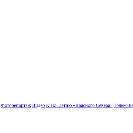
Фоторепортаж
Видео
К 105-летию «Красного Севера»
Только на