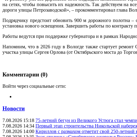
на сетях, чтобы повысить их надежность. Так действуем на вс
дороги улицы Петрозаводской», – прокомментировал глава Во
Подрядчику предстоит обновить 900 м дорожного полотна – о
установка нового освещения. Завершить работы по контракту п
Работы ведутся при поддержке губернатора и в рамках Народн
Напомним, что в 2026 году в Вологде также стартует ремонт 
участка улицы Сергея Орлова (от Октябрьского моста до Торг
Комментарии (0)
Войти через социальные сети:
Новости
7.08.2026 15:18
75-летний бегун из Великого Устюга стал чемп
7.08.2026 14:34
Первый этап строительства Никольской набере
7.08.2026 14:00
Кириллов с размахом отметит свой 250-летний
7.08.2026 13:35
Знак столицы «Серебряного ожерелья России» 