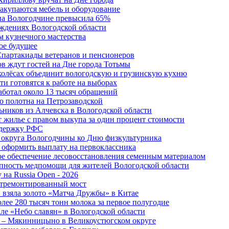
акупаются мебель и оборудование
 на Вологодчине превысила 65%
ждениях Вологодской области
м кузнечного мастерства
ое будущее
Спартакиады ветеранов и пенсионеров
в ждут гостей на Дне города Тотьмы
 колёсах объединит вологодскую и грузинскую кухню
и готовятся к работе на выборах
аботал около 13 тысяч обращений
о полотна на Петрозаводской
ьников из Алчевска в Вологодской области
 жилье с правом выкупа за один процент стоимости
ддержку РФС
 округа Вологодчины ко Дню физкультурника
 оформить выплату на первоклассника
ное обеспечение лесовосстановления семенным материалом
пность медпомощи для жителей Вологодской области
 на Russia Open - 2026
отремонтированный мост
 взяла золото «Матча Дружбы» в Китае
лее 280 тысяч тонн молока за первое полугодие
але «Небо славян» в Вологодской области
о – Мякинницыно в Великоустюгском округе