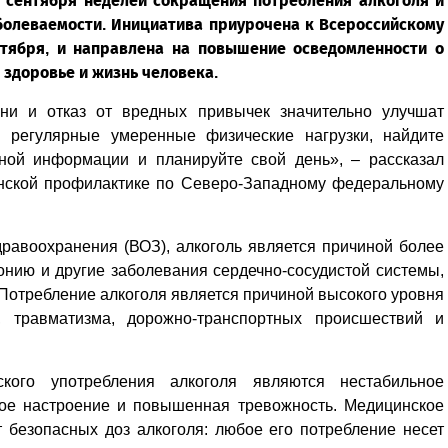
4 сентября неделей сокращения потребления алкоголя и
болеваемости. Инициатива приурочена к Всероссийскому
нтября, и направлена на повышение осведомленности о
 здоровье и жизнь человека.
ни и отказ от вредных привычек значительно улучшат
 регулярные умеренные физические нагрузки, найдите
вной информации и планируйте свой день», – рассказал
нской профилактике по Северо-Западному федеральному
равоохранения (ВОЗ), алкоголь является причиной более
онию и другие заболевания сердечно-сосудистой системы,
. Потребление алкоголя является причиной высокого уровня
и, травматизма, дорожно-транспортных происшествий и
кого употребления алкоголя являются нестабильное
ное настроение и повышенная тревожность. Медицинское
т безопасных доз алкоголя: любое его потребление несет