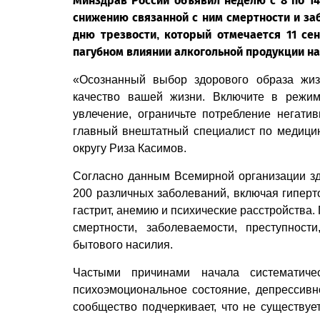
Минздрав России объявил неделю с 8 по 1
снижению связанной с ним смертности и за
дню трезвости, который отмечается 11 се
пагубном влиянии алкогольной продукции на
«Осознанный выбор здорового образа жиз
качество вашей жизни. Включите в режим
увлечение, ограничьте потребление негати
главный внештатный специалист по медици
округу Риза Касимов.
Согласно данным Всемирной организации зд
200 различных заболеваний, включая гиперт
гастрит, анемию и психические расстройства
смертности, заболеваемости, преступност
бытового насилия.
Частыми причинами начала систематичес
психоэмоциональное состояние, депрессив
сообщество подчеркивает, что не существуе