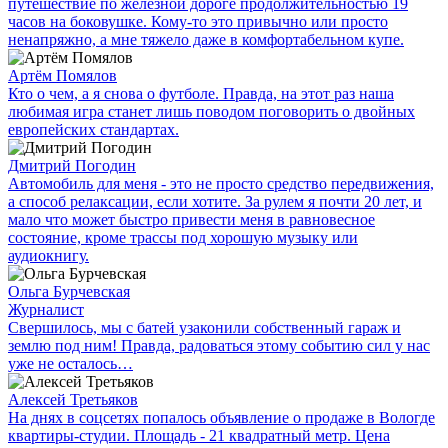
путешествие по железной дороге продолжительностью 19
часов на боковушке. Кому-то это привычно или просто
ненапряжно, а мне тяжело даже в комфортабельном купе.
Артём Помялов
Кто о чем, а я снова о футболе. Правда, на этот раз наша
любимая игра станет лишь поводом поговорить о двойных
европейских стандартах.
Дмитрий Погодин
Автомобиль для меня - это не просто средство передвижения,
а способ релаксации, если хотите. За рулем я почти 20 лет, и
мало что может быстро привести меня в равновесное
состояние, кроме трассы под хорошую музыку или
аудиокнигу.
Ольга Бурчевская
Журналист
Свершилось, мы с батей узаконили собственный гараж и
землю под ним! Правда, радоваться этому событию сил у нас
уже не осталось…
Алексей Третьяков
На днях в соцсетях попалось объявление о продаже в Вологде
квартиры-студии. Площадь - 21 квадратный метр. Цена