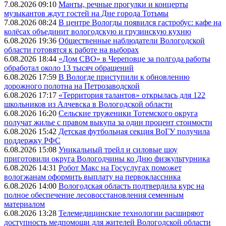
7.08.2026 09:10
Манты, речные прогулки и концерты
музыкантов ждут гостей на Дне города Тотьмы
7.08.2026 08:24
В центре Вологды появился гастробус: кафе на
колёсах объединит вологодскую и грузинскую кухню
6.08.2026 19:36
Общественные наблюдатели Вологодской
области готовятся к работе на выборах
6.08.2026 18:44
«Дом СВО» в Череповце за полгода работы
обработал около 13 тысяч обращений
6.08.2026 17:59
В Вологде приступили к обновлению
дорожного полотна на Петрозаводской
6.08.2026 17:17
«Территория талантов» открылась для 122
школьников из Алчевска в Вологодской области
6.08.2026 16:20
Сельские труженики Тотемского округа
получат жилье с правом выкупа за один процент стоимости
6.08.2026 15:42
Детская футбольная секция ВоГУ получила
поддержку РФС
6.08.2026 15:08
Уникальный трейл и силовые шоу
приготовили округа Вологодчины ко Дню физкультурника
6.08.2026 14:31
Робот Макс на Госуслугах поможет
вологжанам оформить выплату на первоклассника
6.08.2026 14:00
Вологодская область подтвердила курс на
полное обеспечение лесовосстановления семенным
материалом
6.08.2026 13:28
Телемедицинские технологии расширяют
доступность медпомощи для жителей Вологодской области