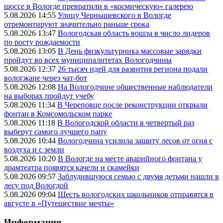
шоссе в Вологде превратили в «космическую» галерею
5.08.2026 14:55
Улицу Чернышевского в Вологде
отремонтируют значительно раньше срока
5.08.2026 13:47
Вологодская область вошла в число лидеров
по росту рождаемости
5.08.2026 13:05
В День физкультурника массовые зарядки
пройдут во всех муниципалитетах Вологодчины
5.08.2026 12:37
26 тысяч идей для развития региона подали
вологжане через чат-бот
5.08.2026 12:08
На Вологодчине общественные наблюдатели
на выборах пройдут учебу
5.08.2026 11:34
В Череповце после реконструкции открыли
фонтан в Комсомольском парке
5.08.2026 11:18
В Вологодской области в четвертый раз
выберут самого лучшего папу
5.08.2026 10:44
Вологодчина усилила защиту лесов от огня с
воздуха и с земли
5.08.2026 10:20
В Вологде на месте аварийного фонтана у
драмтеатра появятся качели и скамейки
5.08.2026 09:57
Заблудившуюся семью с двумя детьми нашли в
лесу под Вологдой
5.08.2026 09:04
Шесть вологодских школьников отправятся в
августе в «Путешествие мечты»
Информация