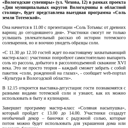
«Вологодские сувениры» (ул. Чехова, 12) в рамках проекта
«Дни муниципальных округов Вологодчины в областной
столице», будет представлена выездная программа «Соль
земли Тотемской».
Она начнется в 11.00 с презентации «Соль Тотьмы: от древних
варниц до сегодняшнего дня». Участники смогут не только
услышать увлекательный рассказ об истории тотемского
солеварения, но и воочию увидеть образцы соли.
«С 11.30 до 12.10 гостей ждет по‑настоящему захватывающий
мастер‑класс: участники попробуют самостоятельно выпарить
соль из рассола, добытого в рассолоподъемной скважине XVI
века. Это не просто теория – каждый сможет забрать с собой
пакетик «соли, рожденной на глазах», - сообщает web-портал
«Культура в Вологодской области».
В 12.15 откроется выставка‑дегустация: гости познакомятся с
разными видами тотемской соли и узнают, как их можно
использовать в быту и кулинарии.
Завершит программу мастер‑класс «Соляная насыпушка»,
который пройдет с 13.00 до 14.00. Участники создадут
необычный декор – баночки с радужной солью, которые
потом можно будет использовать для украшения дома или