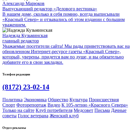
Александр Марюков
Выпускающий редактор «Делового вестника»
В нашем доме, сколько я себя помню, всегда выписывали
«Красный Север» и отзывались об этом издании с большим
уважением.
Надежда Кузьминская
главный редактор
Уважаемые посетители сайта! Мы рады приветствовать вас на
обновленном Интернет-ресурсе газеты «Красный Север»,
который, уверены, придется вам по душе, и вы обязательно
добавите его в свои закладки.
Телефон редакции
(8172) 23-02-14
Политика
Экономика
Общество
Культура
Происшествия
Спорт
Фоторепортаж
Видео
К 105-летию «Красного Севера»
Только на сайте
Клуб потребителя
Медсовет
Письма
Дачные
советы
Голос ветерана
Женский клуб
Отдел рекламы