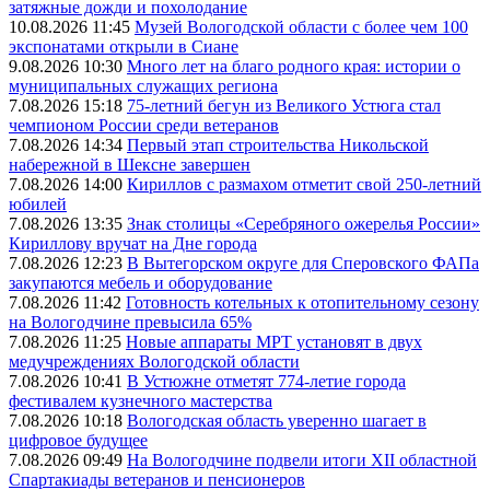
затяжные дожди и похолодание
10.08.2026 11:45
Музей Вологодской области с более чем 100
экспонатами открыли в Сиане
9.08.2026 10:30
Много лет на благо родного края: истории о
муниципальных служащих региона
7.08.2026 15:18
75-летний бегун из Великого Устюга стал
чемпионом России среди ветеранов
7.08.2026 14:34
Первый этап строительства Никольской
набережной в Шексне завершен
7.08.2026 14:00
Кириллов с размахом отметит свой 250-летний
юбилей
7.08.2026 13:35
Знак столицы «Серебряного ожерелья России»
Кириллову вручат на Дне города
7.08.2026 12:23
В Вытегорском округе для Сперовского ФАПа
закупаются мебель и оборудование
7.08.2026 11:42
Готовность котельных к отопительному сезону
на Вологодчине превысила 65%
7.08.2026 11:25
Новые аппараты МРТ установят в двух
медучреждениях Вологодской области
7.08.2026 10:41
В Устюжне отметят 774-летие города
фестивалем кузнечного мастерства
7.08.2026 10:18
Вологодская область уверенно шагает в
цифровое будущее
7.08.2026 09:49
На Вологодчине подвели итоги XII областной
Спартакиады ветеранов и пенсионеров