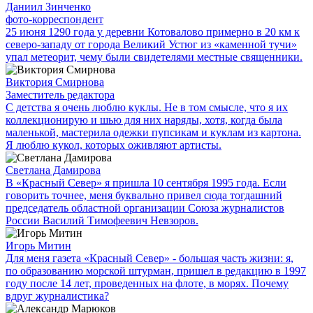
Даниил Зинченко
фото-корреспондент
25 июня 1290 года у деревни Котовалово примерно в 20 км к
северо-западу от города Великий Устюг из «каменной тучи»
упал метеорит, чему были свидетелями местные священники.
Виктория Смирнова
Заместитель редактора
С детства я очень люблю куклы. Не в том смысле, что я их
коллекционирую и шью для них наряды, хотя, когда была
маленькой, мастерила одежки пупсикам и куклам из картона.
Я люблю кукол, которых оживляют артисты.
Светлана Дамирова
В «Красный Север» я пришла 10 сентября 1995 года. Если
говорить точнее, меня буквально привел сюда тогдашний
председатель областной организации Союза журналистов
России Василий Тимофеевич Невзоров.
Игорь Митин
Для меня газета «Красный Север» - большая часть жизни: я,
по образованию морской штурман, пришел в редакцию в 1997
году после 14 лет, проведенных на флоте, в морях. Почему
вдруг журналистика?