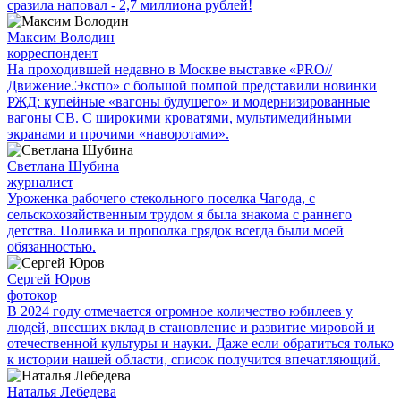
сразила наповал - 2,7 миллиона рублей!
Максим Володин
корреспондент
На проходившей недавно в Мос­кве выставке «PRO//
Движение.Экспо» с большой помпой представили новинки
РЖД: купейные «вагоны будущего» и модернизированные
вагоны СВ. С широкими кроватями, мультимедийными
экранами и прочими «наворотами».
Светлана Шубина
журналист
Уроженка рабочего стекольного поселка Чагода, с
сельскохозяйственным трудом я была знакома с раннего
детства. Поливка и прополка грядок всегда были моей
обязанностью.
Сергей Юров
фотокор
В 2024 году отмечается огромное количество юбилеев у
людей, внесших вклад в становление и развитие мировой и
отечественной культуры и науки. Даже если обратиться только
к истории нашей области, список получится впечатляющий.
Наталья Лебедева