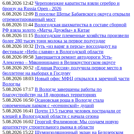
6.08.2026 12:42
Череповецкие каратисты взяли серебро и
бронзу на Russia Open - 2026
6.08.2026 12:09
В поселке Щепье Бабаевского округа открыли
отремонтированный мост
6.08.2026 11:44
Вологодская шахматистка в составе сборной
РФ взяла золото «Матча Дружбы» в Китае
6.08.2026 11:15
Вологодские племенные хозяйства произвели
более 280 тысяч тонн молока за первое полугодие
6.08.2026 10:32
Путь «из варяг в персы» воссоздадут на
фестивале «Небо славян» в Вологодской области
6.08.2026 09:58
Завершается ремонт автодороги Усть-
Алексеево – Мякинницыно в Великоустюгском округе
5.08.2026 20:52
«Единая Россия» получила первое место в
бюллетене на выборах в Госдуму
5.08.2026 18:03
Новый офис МФЦ открылся в заречной части
Вологды
5.08.2026 17:17
В Вологде завершены работы по
благоустройству на 18 дворовых территориях
5.08.2026 16:50
Осановская роща в Вологде стала
современным парком с «есенинской» душой
5.08.2026 16:41
Почти 13,5 тысячи человек пострадали от
клещей в Вологодской области с начала сезона
5.08.2026 16:02
Георгий Филимонов: Мы создаем новую
архитектуру строительного рынка в области
5.08.2026 15:22
Шумоизоляционный экран на Белозерском