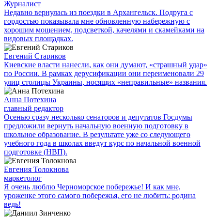
Журналист
Недавно вернулась из поездки в Архангельск. Подруга с
гордостью показывала мне обновленную набережную с
хорошим мощением, подсветкой, качелями и скамейками на
видовых площадках.
Евгений Стариков
Киевские власти нанесли, как они думают, «страшный удар»
по России. В рамках дерусификации они переименовали 29
улиц столицы Украины, носящих «неправильные» названия.
Анна Потехина
главный редактор
Осенью сразу несколько сенаторов и депутатов Госдумы
предложили вернуть начальную военную подготовку в
школьное образование. В результате уже со следующего
учебного года в школах введут курс по начальной военной
подготовке (НВП).
Евгения Толокнова
маркетолог
Я очень люблю Черноморское побережье! И как мне,
уроженке этого самого побережья, его не любить: родина
ведь!