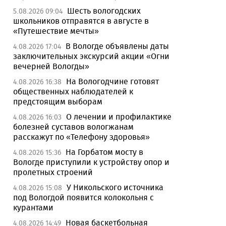
Шесть вологодских
5.08.2026 09:04
школьников отправятся в августе в
«Путешествие мечты»
В Вологде объявлены даты
4.08.2026 17:04
заключительных экскурсий акции «Огни
вечерней Вологды»
На Вологодчине готовят
4.08.2026 16:38
общественных наблюдателей к
предстоящим выборам
О лечении и профилактике
4.08.2026 16:03
болезней суставов вологжанам
расскажут по «Телефону здоровья»
На Горбатом мосту в
4.08.2026 15:36
Вологде приступили к устройству опор и
пролетных строений
У Никольского источника
4.08.2026 15:08
под Вологдой появится колокольня с
курантами
Новая баскетбольная
4.08.2026 14:49