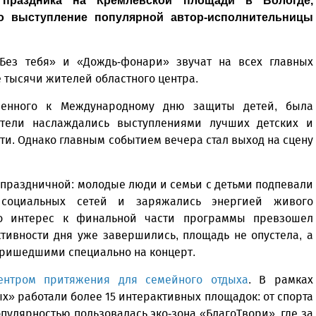
праздника на Кремлевской площади в Вологде,
о выступление популярной автор-исполнительницы
«Без тебя» и «Дождь-фонари» звучат на всех главных
е тысячи жителей областного центра.
ченного к Международному дню защиты детей, была
ители наслаждались выступлениями лучших детских и
и. Однако главным событием вечера стал выход на сцену
праздничной: молодые люди и семьи с детьми подпевали
социальных сетей и заряжались энергией живого
то интерес к финальной части программы превзошел
ктивности дня уже завершились, площадь не опустела, а
пришедшими специально на концерт.
ентром притяжения для семейного отдыха
. В рамках
» работали более 15 интерактивных площадок: от спорта
пулярностью пользовалась эко-зона «БлагоТвори», где за