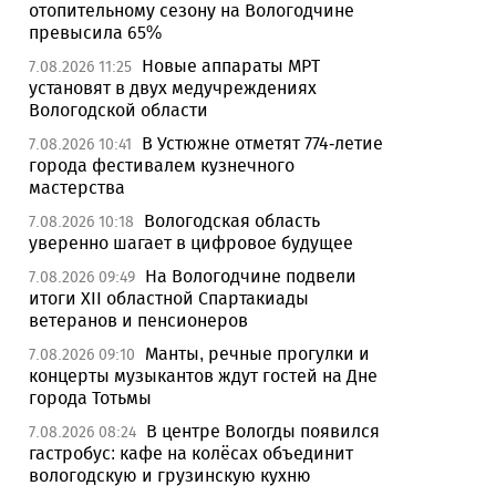
отопительному сезону на Вологодчине
превысила 65%
Новые аппараты МРТ
7.08.2026 11:25
установят в двух медучреждениях
Вологодской области
В Устюжне отметят 774-летие
7.08.2026 10:41
города фестивалем кузнечного
мастерства
Вологодская область
7.08.2026 10:18
уверенно шагает в цифровое будущее
На Вологодчине подвели
7.08.2026 09:49
итоги XII областной Спартакиады
ветеранов и пенсионеров
Манты, речные прогулки и
7.08.2026 09:10
концерты музыкантов ждут гостей на Дне
города Тотьмы
В центре Вологды появился
7.08.2026 08:24
гастробус: кафе на колёсах объединит
вологодскую и грузинскую кухню