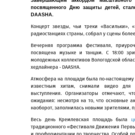
Завершающим аккордом масштабного 
посвященного Дню защиты детей, стал
DAASHA.
Концерт звезды, чьи треки «Васильки», 
радиостанциях страны, собрал у сцены боле
Вечерняя программа фестиваля, приуро
посвящена музыке и танцам. С 18:00 зр
молодежных коллективов Вологодской област
хедлайнера - DAASHA.
Атмосфера на площади была по-настоящему 
известным хитам, снимали видео для 
выступления. Организаторы отмечают, ч
ожидания: несмотря на то, что основные а
наоборот, заполнилась новыми зрителями, 
Весь день Кремлевская площадь была
ц
традиционного «Фестиваля Движения Первых
и профориентации до творчества. Особой по