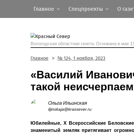
Главное
Спецпроекты
О газе
Вологодская областная газета.
Основана в мае 19
Главное
№ 124, 1 ноября, 2023
«Василий Иванович
такой неисчерпае
Ольга Ильинская
iljinskaja@krassever.ru
Юбилейные, X Всероссийские Беловские 
знаменитый земляк притягивает огромно