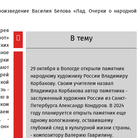
произведение Василия Белова «Лад. Очерки о народной
рея
В тему
от»
ких
вное
ерки
ают
29 октября в Вологде открыли памятник
дрей
народному художнику России Владимиру
ской
Корбакову. Своим учителем назвал
зь -
Владимира Корбакова автор памятника -
лю в
заслуженный художник России из Санкт-
аком
Петербурга Александр Кондуров. В 2024
таем
году планируется открыть памятник еще
, -
одному вологжанину, оставившему
ион»
глубокий след в культурной жизни страны,
- композитору Валерию Гаврилину.