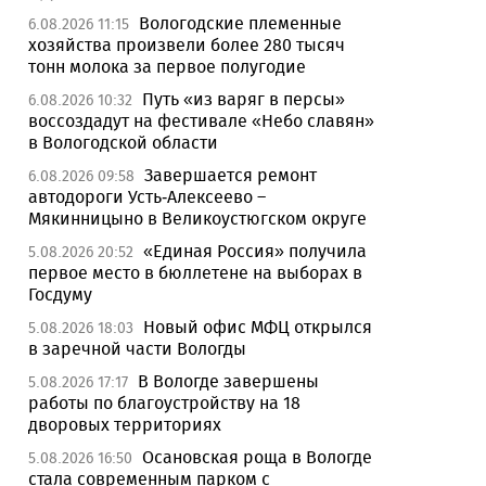
Вологодские племенные
6.08.2026 11:15
хозяйства произвели более 280 тысяч
тонн молока за первое полугодие
Путь «из варяг в персы»
6.08.2026 10:32
воссоздадут на фестивале «Небо славян»
в Вологодской области
Завершается ремонт
6.08.2026 09:58
автодороги Усть-Алексеево –
Мякинницыно в Великоустюгском округе
«Единая Россия» получила
5.08.2026 20:52
первое место в бюллетене на выборах в
Госдуму
Новый офис МФЦ открылся
5.08.2026 18:03
в заречной части Вологды
В Вологде завершены
5.08.2026 17:17
работы по благоустройству на 18
дворовых территориях
Осановская роща в Вологде
5.08.2026 16:50
стала современным парком с