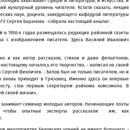
лопедия охватывает сферы и литературы, и искусства, и
й культурный уровень читателя. Кстати сказать, лекция
ческих наук, доцента, заведующего кафедрой литературы
ВГУ Сергея Баранова - собрала настоящий аншлаг.
й в 1950-х годах размещалась редакция районной газеты
ка с изображением писателя. Здесь Василий Иванович
 но и как автор рассказов, стихов и даже фельетонов,
настоящему началось его творчество, - написал на своей
а Сергей Фекличев. - Белов был не только писателем, но и
о вновь приводят в Грязовец. Именно здесь он впервые
осту, став первым секретарем райкома комсомола. В
ей своей жизни».
х занимает семинар молодых авторов. Начинающие поэты
, чтобы опытные эксперты рассказали им, как
.
ов мероприятия Беловских чтений не имеют будущего, -