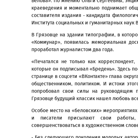
Белова». По мнению Ольги Сергеевны, энцик
краеведения и моментально поднимает общи
составителя издания - кандидата филологи
Института социальных и гуманитарных наук 
В Грязовце на здании типографии, в которо
«Коммунар», появилась мемориальная дос
проработал журналистом два года.
«Печатался не только как корреспондент,
которые он подписывал «Бредень». Здесь по-
странице в соцсети «ВКонтакте» глава округ
общественником, политиком. И истоки этог
попробовал свои силы на руководящем п
Грязовце будущий классик нашел любовь вс
Особое место на «беловских» мероприятия
и писатели присылают свои работы
совершенствоваться в художественном слове
- Без следующего поколения молодых автор