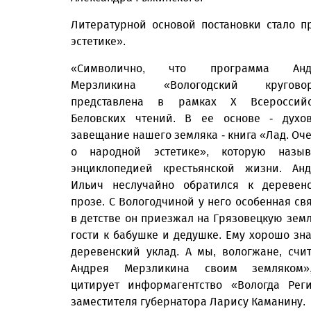
Литературной основой постановки стало 
эстетике».
«Символично, что программа Анд
Мерзликина «Вологодский круговор
представлена в рамках Х Всероссийс
Беловских чтений. В ее основе - духо
завещание нашего земляка - книга «Лад. Оч
о народной эстетике», которую назыв
энциклопедией крестьянской жизни. Ан
Ильич неслучайно обратился к деревен
прозе. С Вологодчиной у него особенная свя
в детстве он приезжал на Грязовецкую зем
гости к бабушке и дедушке. Ему хорошо зн
деревенский уклад. А мы, вологжане, счи
Андрея Мерзликина своим земляком»
цитирует информагентство «Вологда Рег
заместителя губернатора Ларису Каманину.