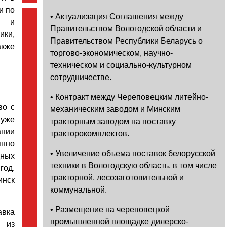
и по
• Актуализация Соглашения между
и и
Правительством Вологодской области и
ки,
Правительством Республики Беларусь о
акже
торгово-экономическом, научно-
техническом и социально-культурном
сотрудничестве.
• Контракт между Череповецким литейно-
во с
механическим заводом и Минским
 уже
тракторным заводом на поставку
ании
тракторокомплектов.
янно
• Увеличение объема поставок белорусской
дных
техники в Вологодскую область, в том числе
год.
тракторной, лесозаготовительной и
нск
коммунальной.
• Размещение на череповецкой
вка
промышленной площадке дилерско-
 из