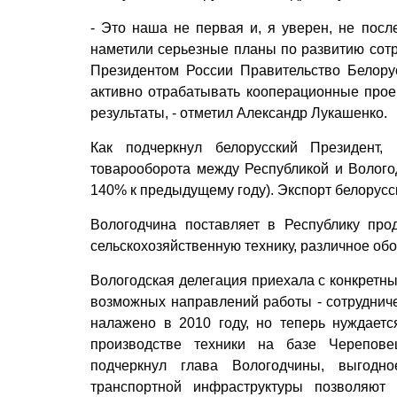
- Это наша не первая и, я уверен, не посл
наметили серьезные планы по развитию сотру
Президентом России Правительство Белору
активно отрабатывать кооперационные проек
результаты, - отметил Александр Лукашенко.
Как подчеркнул белорусский Президент
товарооборота между Республикой и Волого
140% к предыдущему году). Экспорт белорусск
Вологодчина поставляет в Республику про
сельскохозяйственную технику, различное об
Вологодская делегация приехала с конкретн
возможных направлений работы - сотрудниче
налажено в 2010 году, но теперь нуждаетс
производстве техники на базе Череповец
подчеркнул глава Вологодчины, выгодно
транспортной инфраструктуры позволяют 