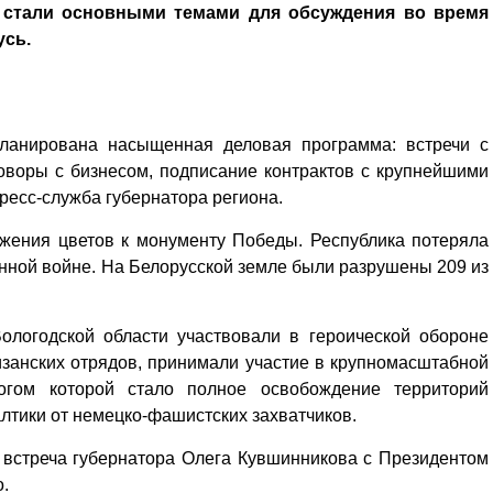
 стали основными темами для обсуждения во время
усь.
планирована насыщенная деловая программа: встречи с
оворы с бизнесом, подписание контрактов с крупнейшими
есс-служба губернатора региона.
ожения цветов к монументу Победы. Республика потеряла
енной войне. На Белорусской земле были разрушены 209 из
ологодской области участвовали в героической обороне
изанских отрядов, принимали участие в крупномасштабной
тогом которой стало полное освобождение территорий
лтики от немецко-фашистских захватчиков.
 встреча губернатора Олега Кувшинникова с Президентом
.