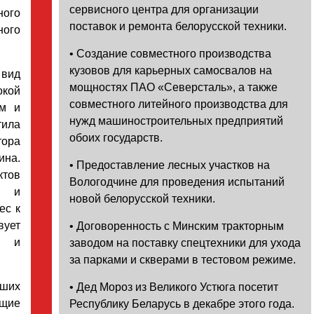
сервисного центра для организации
ного
поставок и ремонта белорусской техники.
ного
• Создание совместного производства
кузовов для карьерных самосвалов на
 вид
мощностях ПАО «Северсталь», а также
окой
совместного литейного производства для
рм и
нужд машиностроительных предприятий
тила
обоих государств.
ора
ина.
• Предоставление лесных участков на
ктов
Вологодчине для проведения испытаний
я и
новой белорусской техники.
ес к
вует
• Договоренность с Минским тракторным
р и
заводом на поставку спецтехники для ухода
за парками и скверами в тестовом режиме.
чших
• Дед Мороз из Великого Устюга посетит
щие
Республику Беларусь в декабре этого года.