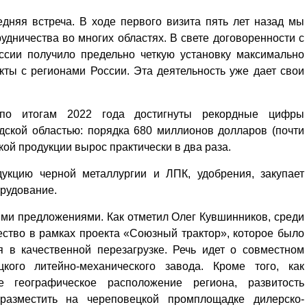
едняя встреча. В ходе первого визита пять лет назад мы
дничества во многих областях. В свете договоренности с
ссии получило предельно четкую установку максимально
ты с регионами России. Эта деятельность уже дает свои
, по итогам 2022 года достигнуты рекордные цифры
дской областью: порядка 680 миллионов долларов (почти
ой продукции вырос практически в два раза.
дукцию черной металлургии и ЛПК, удобрения, закупает
орудование.
ыми предложениями. Как отметил Олег Кувшинников, среди
ство в рамках проекта «Союзный трактор», которое было
я в качественной перезагрузке. Речь идет о совместном
кого литейно-механического завода. Кроме того, как
е географическое расположение региона, развитость
разместить на череповецкой промплощадке дилерско-