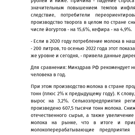
рублей и ниже. Причина - падение спрос
значительным повышением темпов инфля
следствие, потребители переориентир
производство творога в целом по стране сни
числе йогуртов - на 15,6%, кефира - на 4,9%.
- Если в 2020 году потребление молока в наш
- 200 литров, то осенью 2022 года этот пока
же уровне и сегодня, - привела данные дир
Для сравнения: Минздрав РФ рекомендует н
человека в год.
При этом производство молока в стране прод
тонн (плюс 2% к пре­дыдущему году). К слов
вырос на 3,2%. Сельхозпредприятия рег
произведено 607,5 тысячи тонн молока. Сн
отечественного сырья, а также увеличени
молока на рынке, что в итоге и при
молокоперерабатывающие предприятия 