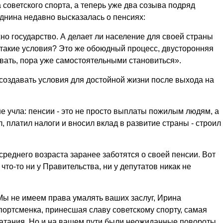
советского спорта, а теперь уже два созыва подряд
днина недавно высказалась о пенсиях:
но государство. А делает ли население для своей страны
 такие условия? Это же обоюдный процесс, двусторонняя
ывать, пора уже самостоятельными становиться».
создавать условия для достойной жизни после выхода на
е учла: пенсии - это не просто выплаты пожилым людям, а
, платил налоги и вносил вклад в развитие страны - строил
среднего возраста заранее заботятся о своей пенсии. Вот
что-то ни у Правительства, ни у депутатов никак не
 Мы не имеем права умалять ваших заслуг, Ирина
портсменка, принесшая славу советскому спорту, самая
катания. Но и на вашем пути были неожиданные повороты.