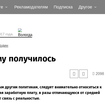
те
Рекламодателям
Подписка
Другое
17 года.
один
му получилось
2098
ым другим политикам, следует внимательно относиться к
ая заработную плату, в разы отличающуюся от средней
т связь с реальностью.