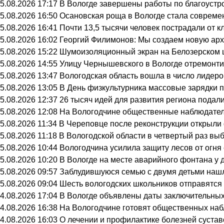
5.08.2026 17:17
В Вологде завершены работы по благоустр
5.08.2026 16:50
Осановская роща в Вологде стала совреме
5.08.2026 16:41
Почти 13,5 тысячи человек пострадали от к
5.08.2026 16:02
Георгий Филимонов: Мы создаем новую архи
5.08.2026 15:22
Шумоизоляционный экран на Белозерском ш
5.08.2026 14:55
Улицу Чернышевского в Вологде отремонти
5.08.2026 13:47
Вологодская область вошла в число лидеро
5.08.2026 13:05
В День физкультурника массовые зарядки 
5.08.2026 12:37
26 тысяч идей для развития региона подали
5.08.2026 12:08
На Вологодчине общественные наблюдател
5.08.2026 11:34
В Череповце после реконструкции открыли
5.08.2026 11:18
В Вологодской области в четвертый раз вы
5.08.2026 10:44
Вологодчина усилила защиту лесов от огня 
5.08.2026 10:20
В Вологде на месте аварийного фонтана у 
5.08.2026 09:57
Заблудившуюся семью с двумя детьми нашл
5.08.2026 09:04
Шесть вологодских школьников отправятся 
4.08.2026 17:04
В Вологде объявлены даты заключительных
4.08.2026 16:38
На Вологодчине готовят общественных на
4.08.2026 16:03
О лечении и профилактике болезней суста