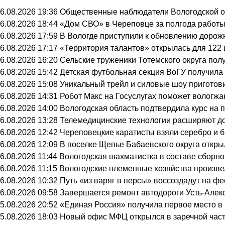
6.08.2026 19:36
Общественные наблюдатели Вологодской об
6.08.2026 18:44
«Дом СВО» в Череповце за полгода работы
6.08.2026 17:59
В Вологде приступили к обновлению дорож
6.08.2026 17:17
«Территория талантов» открылась для 122 
6.08.2026 16:20
Сельские труженики Тотемского округа пол
6.08.2026 15:42
Детская футбольная секция ВоГУ получил
6.08.2026 15:08
Уникальный трейл и силовые шоу приготов
6.08.2026 14:31
Робот Макс на Госуслугах поможет вологж
6.08.2026 14:00
Вологодская область подтвердила курс на
6.08.2026 13:28
Телемедицинские технологии расширяют до
6.08.2026 12:42
Череповецкие каратисты взяли серебро и б
6.08.2026 12:09
В поселке Щепье Бабаевского округа откр
6.08.2026 11:44
Вологодская шахматистка в составе сборно
6.08.2026 11:15
Вологодские племенные хозяйства произвел
6.08.2026 10:32
Путь «из варяг в персы» воссоздадут на ф
6.08.2026 09:58
Завершается ремонт автодороги Усть-Алек
5.08.2026 20:52
«Единая Россия» получила первое место в
5.08.2026 18:03
Новый офис МФЦ открылся в заречной час