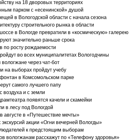
ойству на 18 дворовых территориях
нным парком с «есенинской» душой
лещей в Вологодской области с начала сезона
тектуру строительного рынка в области
оссе в Вологде превратили в «космическую» галерею
руют значительно раньше срока
в по росту рождаемости
пройдут во всех муниципалитетах Вологодчины
 вологжане через чат-бот
и на выборах пройдут учебу
 фонтан в Комсомольском парке
берут самого лучшего папу
с воздуха и с земли
драмтеатра появятся качели и скамейки
и в лесу под Вологдой
в августе в «Путешествие мечты»
 экскурсий акции «Огни вечерней Вологды»
блюдателей к предстоящим выборам
вов вологжанам расскажут по «Телефону здоровья»