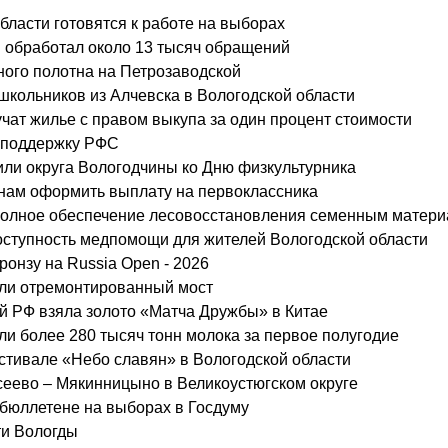
ласти готовятся к работе на выборах
 обработал около 13 тысяч обращений
ного полотна на Петрозаводской
школьников из Алчевска в Вологодской области
учат жилье с правом выкупа за один процент стоимости
а поддержку РФС
или округа Вологодчины ко Дню физкультурника
анам оформить выплату на первоклассника
 полное обеспечение лесовосстановления семенным матер
ступность медпомощи для жителей Вологодской области
ронзу на Russia Open - 2026
ыли отремонтированный мост
й РФ взяла золото «Матча Дружбы» в Китае
и более 280 тысяч тонн молока за первое полугодие
естивале «Небо славян» в Вологодской области
сеево – Мякинницыно в Великоустюгском округе
 бюллетене на выборах в Госдуму
ти Вологды