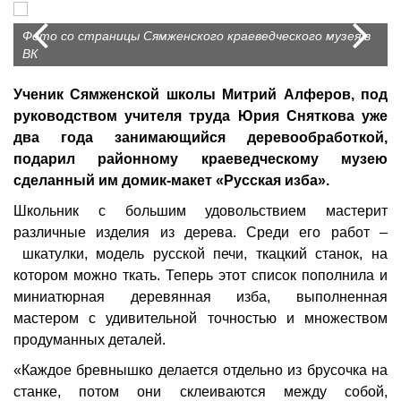
Prev
N
Фото со страницы Сямженского краеведческого музея в
ВК
Ученик Сямженской школы Митрий Алферов, под
руководством учителя труда Юрия Сняткова уже
два года занимающийся деревообработкой,
подарил районному краеведческому музею
сделанный им домик-макет «Русская изба».
Школьник с большим удовольствием мастерит
различные изделия из дерева. Среди его работ –
шкатулки, модель русской печи, ткацкий станок, на
котором можно ткать. Теперь этот список пополнила и
миниатюрная деревянная изба, выполненная
мастером с удивительной точностью и множеством
продуманных деталей.
«Каждое бревнышко делается отдельно из брусочка на
станке, потом они склеиваются между собой,