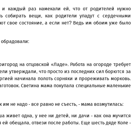
 и каждый раз намекали ей, что от родителей нужно
ать собирать вещи, как родители упадут с сердечными
ют свое состояние, а если нет? Ведь им обоим уже было
и обрадовали:
игород на отцовской «Ладе». Работа на огороде требует
ели утверждали, что просто из последних сил борются за
ергией начинала полоть сорняки и прореживать морковь.
заготовок. Светина мама покупала специальные маленькие
к им не надо - все равно не съесть, - мама возмутилась:
ша живет одна, у нее ни детей, ни дачи - как она мучится
я ей обещала, отвези после работы. Еще шесть дяде Коле -