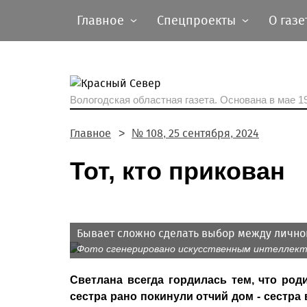
Главное
Спецпроекты
О газе
Вологодская областная газета.
Основана в мае 19
Главное
№ 108, 25 сентября, 2024
Тот, кто прикован
Бывает сложно сделать выбор между личн
Фото сгенерировано искусственным интеллек
Светлана всегда гордилась тем, что род
сестра рано покинули отчий дом - сестра 