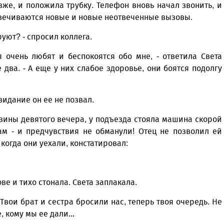
зже, и положила трубку. Телефон вновь начал звонить, и
ысвечиваются новые и новые неотвеченные вызовы.
уют? - спросил коллега.
я очень любят и беспокоятся обо мне, - ответила Света
два. - А еще у них слабое здоровье, они боятся подолгу
видание он ее не позвал.
вины девятого вечера, у подъезда стояла машина скорой
ам - и предчувствия не обманули! Отец не позволил ей
когда они уехали, констатировал:
ве и тихо стонала. Света заплакала.
- Твои брат и сестра бросили нас, теперь твоя очередь. Не
е, кому мы ее дали…