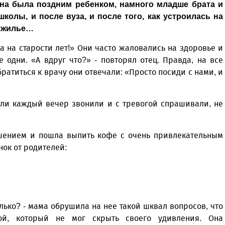
ана была поздним ребенком, намного младше брата и
колы, и после вуза, и после того, как устроилась на
е жилье…
 на старости лет!» Они часто жаловались на здоровье и
е одни. «А вдруг что?» - повторял отец. Правда, на все
атиться к врачу они отвечали: «Просто посиди с нами, и
тели каждый вечер звонили и с тревогой спрашивали, не
ушением и пошла выпить кофе с очень привлекательным
нок от родителей:
олько? - мама обрушила на нее такой шквал вопросов, что
ой, который не мог скрыть своего удивления. Она