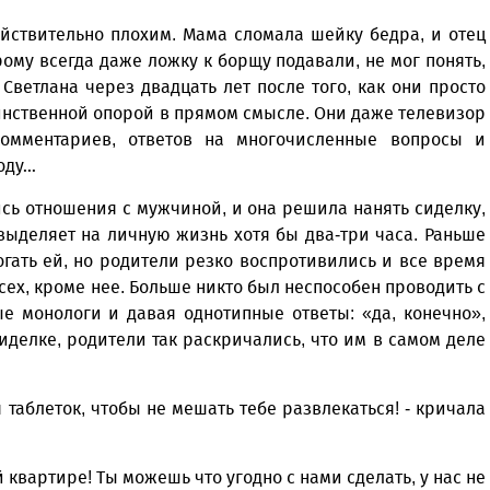
йствительно плохим. Мама сломала шейку бедра, и отец
рому всегда даже ложку к борщу подавали, не мог понять,
Светлана через двадцать лет после того, как они просто
инственной опорой в прямом смысле. Они даже телевизор
комментариев, ответов на многочисленные вопросы и
воду…
ись отношения с мужчиной, и она решила нанять сиделку,
выделяет на личную жизнь хотя бы два-три часа. Раньше
огать ей, но родители резко воспротивились и все время
ех, кроме нее. Больше никто был неспособен проводить с
е монологи и давая однотипные ответы: «да, конечно»,
 сиделке, родители так раскричались, что им в самом деле
 таблеток, чтобы не мешать тебе развлекаться! - кричала
 квартире! Ты можешь что угодно с нами сделать, у нас не