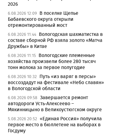
2026
В поселке Щепье
6.08.2026 12:09
Бабаевского округа открыли
отремонтированный мост
Вологодская шахматистка в
6.08.2026 11:44
составе сборной РФ взяла золото «Матча
Дружбы» в Китае
Вологодские племенные
6.08.2026 11:15
хозяйства произвели более 280 тысяч
тонн молока за первое полугодие
Путь «из варяг в персы»
6.08.2026 10:32
воссоздадут на фестивале «Небо славян»
в Вологодской области
Завершается ремонт
6.08.2026 09:58
автодороги Усть-Алексеево –
Мякинницыно в Великоустюгском округе
«Единая Россия» получила
5.08.2026 20:52
первое место в бюллетене на выборах в
Госдуму