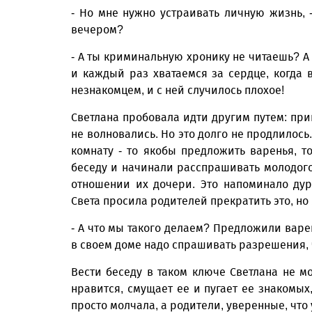
- Но мне нужно устраивать личную жизнь, -
вечером?
- А ты криминальную хронику не читаешь? А 
и каждый раз хватаемся за сердце, когда 
незнакомцем, и с ней случилось плохое!
Светлана пробовала идти другим путем: при
не волновались. Но это долго не продлилось
комнату - то якобы предложить варенья, т
беседу и начинали расспрашивать молодого 
отношении их дочери. Это напоминало дур
Света просила родителей прекратить это, но 
- А что мы такого делаем? Предложили варе
в своем доме надо спрашивать разрешения, 
Вести беседу в таком ключе Светлана не мог
нравится, смущает ее и пугает ее знакомых
просто молчала, а родители, уверенные, что