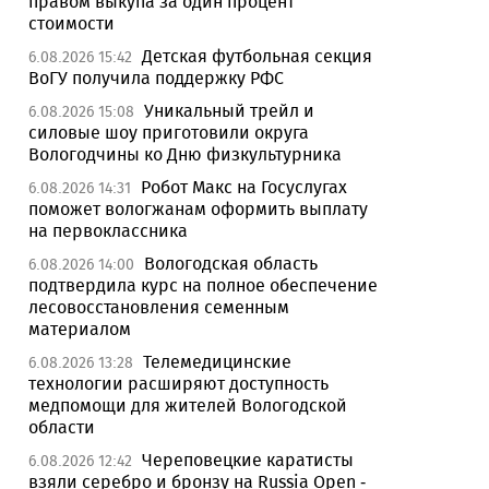
правом выкупа за один процент
стоимости
Детская футбольная секция
6.08.2026 15:42
ВоГУ получила поддержку РФС
Уникальный трейл и
6.08.2026 15:08
силовые шоу приготовили округа
Вологодчины ко Дню физкультурника
Робот Макс на Госуслугах
6.08.2026 14:31
поможет вологжанам оформить выплату
на первоклассника
Вологодская область
6.08.2026 14:00
подтвердила курс на полное обеспечение
лесовосстановления семенным
материалом
Телемедицинские
6.08.2026 13:28
технологии расширяют доступность
медпомощи для жителей Вологодской
области
Череповецкие каратисты
6.08.2026 12:42
взяли серебро и бронзу на Russia Open -