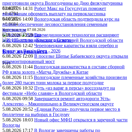
приготовили округа Вологодчины ко Дню физкультурника
81.4077
6.08.2026 14:31
Робот Макс на Госуслугах поможет
+0.4784
вологжанам оформить выплату на первоклассника
94.0585
6.08.2026 14:00
Вологодская область подтвердила курс на
+0.8684
полное обеспечение лесовосстановления семенным
материалом
Курс валют на 07.08.2026
6.08.2026 13:28
Телемедицинские технологии расширяют
доступность медпомощи для жителей Вологодской области
6.08.2026 12:42
Череповецкие каратисты взяли серебро и
бронзу на Russia Open - 2026
Блог журналиста
6.08.2026 12:09
В поселке Щепье Бабаевского округа открыли
отремонтированный мост
Prev
6.08.2026 11:44
Вологодская шахматистка в составе сборной
РФ взяла золото «Матча Дружбы» в Китае
6.08.2026 11:15
Вологодские племенные хозяйства произвели
более 280 тысяч тонн молока за первое полугодие
а
6.08.2026 10:32
Путь «из варяг в персы» воссоздадут на
фестивале «Небо славян» в Вологодской области
6.08.2026 09:58
Завершается ремонт автодороги Усть-
Алексеево – Мякинницыно в Великоустюгском округе
5.08.2026 20:52
«Единая Россия» получила первое место в
бюллетене на выборах в Госдуму
5.08.2026 18:03
Новый офис МФЦ открылся в заречной части
Вологды
5.08.2026 17:17
В Вологде завершены работы по