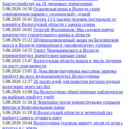
благоустройству на 18 дворовых территориях
5.08.2026 16:50
Осановская роща в Вологде стала
современным парком с «есенинской» душой
5.08.2026 16:41
Почти 13,5 тысячи человек пострадали от
клещей в Вологодской области с начала сезона
5.08.2026 16:02
Георгий Филимонов: Мы создаем новую
архитектуру строительного рынка в области
5.08.2026 15:22
Шумоизоляционный экран на Белозерском
шоссе в Вологде превратили в «космическую» галерею
,
5.08.2026 14:55
Улицу Чернышевского в Вологде
отремонтируют значительно раньше срока
5.08.2026 13:47
Вологодская область вошла в число лидеров
по росту рождаемости
5.08.2026 13:05
В День физкультурника массовые зарядки
пройдут во всех муниципалитетах Вологодчины
5.08.2026 12:37
26 тысяч идей для развития региона подали
вологжане через чат-бот
5.08.2026 12:08
На Вологодчине общественные наблюдатели
на выборах пройдут учебу
5.08.2026 11:34
В Череповце после реконструкции открыли
фонтан в Комсомольском парке
5.08.2026 11:18
В Вологодской области в четвертый раз
е
выберут самого лучшего папу
5.08.2026 10:44
Вологодчина усилила защиту лесов от огня с
воздуха и с земли