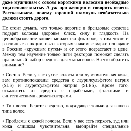
даже мужчинам с совсем короткими волосами необходимо
тщательное мытье. А уж про женщин и говорить нечего.
Рассказываем, почему хороший шампунь необязательно
должен стоить дорого.
Не стоит думать, что только дорогие и брендовые средства
подарят волосам здоровье, блеск, силу и гладкость. На
ценообразование влияет множество факторов, в том числе и
различные санкции, из-за которых знакомые марки попадают
в Россию «кружным путем» и от этого возрастают в цене.
Между тем изучение только пяти факторов поможет сделать
правильный выбор средства для мытья волос. На что обратить
внимание?
• Состав. Если у вас сухие волосы или чувствительная кожа,
вам противопоказаны средства с лаурилсульфатом натрия
(SLS) и лауретсульфатом натрия (SLES). Кроме того,
откажитесь от средств с парабенами, фталатами и
синтетическими ароматизаторами.
• Тип волос. Берите средство, подходящее только для вашего
типа волос.
• Проблемы с кожей головы. Если у вас есть перхоть, зуд или
кожа слишком чувствительна, выбирайте специальные