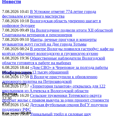
Новости
7.08.2026 10:41
В Устюжне отметят 774-летие города
фестивалем кузнечного мастерства
7.08.2026 10:18
Вологодская область уверенно шагает в
цифровое будущее
7.08.2026 09:49
На Вологодчине подвели итоги XII областной
Спартакиады ветеранов и пенсионеров
7.08.2026 09:10
Манты, речные прогулки и концерты
музыкантов ждут гостей на Дне города Тотьмы
7.08.2026 08:24
В центре Вологды появился гастробус: кафе на
колёсах объединит вологодскую и грузинскую кухню
6.08.2026 19:36
Общественные наблюдатели Вологодской
области готовятся к работе на выборах
6.08.2026 18:44
«Дом СВО» в Череповце за полгода работы
обработал около 13 тысяч обращений
Информация
6.08.2026 17:59
В Вологде приступили к обновлению
дорожного полотна на Петрозаводской
Погода сегодня
6.08.2026 17:17
«Территория талантов» открылась для 122
школьников из Алчевска в Вологодской области
Вологда
6.08.2026 16:20
Сельские труженики Тотемского округа
12:30
получат жилье с правом выкупа за один процент стоимости
26 °C
6.08.2026 15:42
Детская футбольная секция ВоГУ получила
поддержку РФС
Курс валют ЦБ РФ
6.08.2026 15:08
Уникальный трейл и силовые шоу