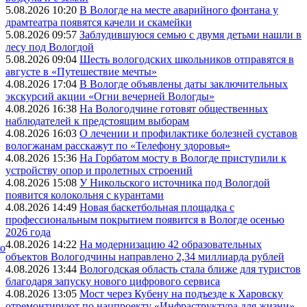
5.08.2026 10:20
В Вологде на месте аварийного фонтана у
драмтеатра появятся качели и скамейки
5.08.2026 09:57
Заблудившуюся семью с двумя детьми нашли в
лесу под Вологдой
5.08.2026 09:04
Шесть вологодских школьников отправятся в
августе в «Путешествие мечты»
4.08.2026 17:04
В Вологде объявлены даты заключительных
экскурсий акции «Огни вечерней Вологды»
4.08.2026 16:38
На Вологодчине готовят общественных
наблюдателей к предстоящим выборам
4.08.2026 16:03
О лечении и профилактике болезней суставов
вологжанам расскажут по «Телефону здоровья»
4.08.2026 15:36
На Горбатом мосту в Вологде приступили к
устройству опор и пролетных строений
4.08.2026 15:08
У Никольского источника под Вологдой
появится колокольня с курантами
4.08.2026 14:49
Новая баскетбольная площадка с
профессиональным покрытием появится в Вологде осенью
2026 года
4.08.2026 14:22
На модернизацию 42 образовательных
ко
объектов Вологодчины направлено 2,34 миллиарда рублей
4.08.2026 13:44
Вологодская область стала ближе для туристов
благодаря запуску нового цифрового сервиса
4.08.2026 13:05
Мост через Кубену на подъезде к Харовску
отремонтируют по нацпроекту «Инфраструктура для жизни»