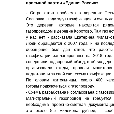
приемной партии «Единая Россия».
- Остро стоит проблема в деревнях Пес
Сосновка, люди ждут газификации, и очень да
Это деревни, которые находятся рядо
газопроводом в деревне Коротово. Там газ ест
у нас нет, - рассказала Екатерина Филатков
Люди обращаются с 2007 года, и на после
обращение был дан ответ, что работы
газификации запланированы на 2018 год
совершили подворовый обход, в обеих дере
организовали сходы, провели монитори
подготовили за свой счет схему газификации.
По словам жительницы, около 400 чел
готовы подключиться к газопроводу.
- Схема разработана и согласована с газовик
Магистральный газопровод не требуется
необходима проектно-сметная документаци
это около 8,5 миллиона рублей, - соо