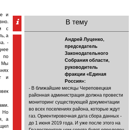
ье и
В тему
вно.
м с
ь, а
Андрей Луценко,
а. -
председатель
днее
Законодательного
 по
Собрания области,
. Мы
руководитель
внях
фракции «Единая
нг и
Россия»:
- В ближайшие месяцы Череповецкая
овек
районная администрация должна провести
мониторинг существующей документации
ами.
во всех поселениях района, которые ждут
. Но
газ. Ориентировочная дата сбора данных -
я, а
до 1 июня 2019 года. И уже после этого на
бщил
Градостроительном совете будет определен