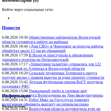
Комментарии (0)
Войти через социальные сети:
Новости
6.08.2026 19:36
Общественные наблюдатели Вологодской
области готовятся к работе на выборах
6.08.2026 18:44
«Дом СВО» в Череповце за полгода работы
обработал около 13 тысяч обращений
6.08.2026 17:59
В Вологде приступили к обновлению
дорожного полотна на Петрозаводской
6.08.2026 17:17
«Территория талантов» открылась для 122
школьников из Алчевска в Вологодской области
6.08.2026 16:20
Сельские труженики Тотемского округа
получат жилье с правом выкупа за один процент стоимости
6.08.2026 15:42
Детская футбольная секция ВоГУ получила
поддержку РФС
6.08.2026 15:08
Уникальный трейл и силовые шоу
приготовили округа Вологодчины ко Дню физкультурника
Информация
6.08.2026 14:31
Робот Макс на Госуслугах поможет
вологжанам оформить выплату на первоклассника
Погода сегодня
6.08.2026 14:00
Вологодская область подтвердила курс на