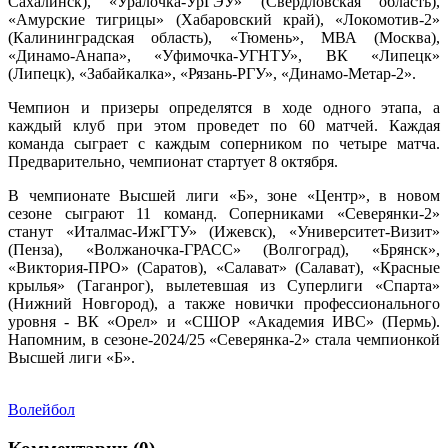
Сахалинск), «Уралочка-УрГЭУ» (Свердловская область),
«Амурские тигрицы» (Хабаровский край), «Локомотив-2»
(Калининградская область), «Тюмень», МВА (Москва),
«Динамо-Анапа», «Уфимочка-УГНТУ», ВК «Липецк»
(Липецк), «Забайкалка», «Рязань-РГУ», «Динамо-Метар-2».
Чемпион и призеры определятся в ходе одного этапа, а
каждый клуб при этом проведет по 60 матчей. Каждая
команда сыграет с каждым соперником по четыре матча.
Предварительно, чемпионат стартует 8 октября.
В чемпионате Высшей лиги «Б», зоне «Центр», в новом
сезоне сыграют 11 команд. Соперниками «Северянки-2»
станут «Италмас-ИжГТУ» (Ижевск), «Университет-Визит»
(Пенза), «Волжаночка-ГРАСС» (Волгоград), «Брянск»,
«Виктория-ПРО» (Саратов), «Салават» (Салават), «Красные
крылья» (Таганрог), вылетевшая из Суперлиги «Спарта»
(Нижний Новгород), а также новички профессионального
уровня - ВК «Орел» и «СШОР «Академия ИВС» (Пермь).
Напомним, в сезоне-2024/25 «Северянка-2» стала чемпионкой
Высшей лиги «Б».
Волейбол