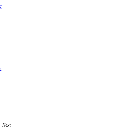
7
а
Next