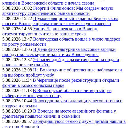
клещей в Вологодской области с начала сезона
5.08.2026 16:02
Георгий Филимонов: Мы создаем новую
архитектуру строительного рынка в области
5.08.2026 15:22
Шумоизоляционный экран на Белозерском
шоссе в Вологде превратили в «космическую» галерею
5.08.2026 14:55
Улицу Чернышевского в Вологде
отремонтируют значительно раньше срока
5.08.2026 13:47
Вологодская область вошла в число лидеров
по росту рождаемости
5.08.2026 13:05
В День физкультурника массовые зарядки
пройдут во всех муниципалитетах Вологодчины
5.08.2026 12:37
26 тысяч идей для развития региона подали
вологжане через чат-бот
5.08.2026 12:08
На Вологодчине общественные наблюдатели
на выборах пройдут учебу
,
5.08.2026 11:34
В Череповце после реконструкции открыли
фонтан в Комсомольском парке
5.08.2026 11:18
В Вологодской области в четвертый раз
выберут самого лучшего папу
5.08.2026 10:44
Вологодчина усилила защиту лесов от огня с
воздуха и с земли
5.08.2026 10:20
В Вологде на месте аварийного фонтана у
драмтеатра появятся качели и скамейки
5.08.2026 09:57
Заблудившуюся семью с двумя детьми нашли в
лесу под Вологдой