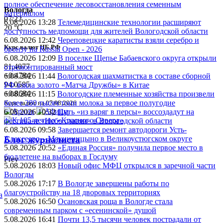
полное обеспечение лесовосстановления семенным
Вологда
материалом
07:22
6.08.2026 13:28
Телемедицинские технологии расширяют
20 °C
доступность медпомощи для жителей Вологодской области
6.08.2026 12:42
Череповецкие каратисты взяли серебро и
Курс валют ЦБ РФ
бронзу на Russia Open - 2026
6.08.2026 12:09
В поселке Щепье Бабаевского округа открыли
81.4077
отремонтированный мост
+0.4784
6.08.2026 11:44
Вологодская шахматистка в составе сборной
94.0585
РФ взяла золото «Матча Дружбы» в Китае
+0.8684
6.08.2026 11:15
Вологодские племенные хозяйства произвели
более 280 тысяч тонн молока за первое полугодие
Курс валют на 07.08.2026
6.08.2026 10:32
Путь «из варяг в персы» воссоздадут на
фестивале «Небо славян» в Вологодской области
6.08.2026 09:58
Завершается ремонт автодороги Усть-
Алексеево – Мякинницыно в Великоустюгском округе
Блог журналиста
5.08.2026 20:52
«Единая Россия» получила первое место в
бюллетене на выборах в Госдуму
Prev
5.08.2026 18:03
Новый офис МФЦ открылся в заречной части
Вологды
5.08.2026 17:17
В Вологде завершены работы по
благоустройству на 18 дворовых территориях
а
5.08.2026 16:50
Осановская роща в Вологде стала
современным парком с «есенинской» душой
5.08.2026 16:41
Почти 13,5 тысячи человек пострадали от