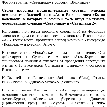
Фото из группы «Северянки» в соцсети «ВКонтакте»
Стали известны предварительные составы женских
чемпионатов Высшей лиги «А» и Высшей лиги «Б» по
волейболу, в которых в сезоне-2025/26 будут выступать
череповецкие команды «Северянка» и «Северянка-2».
Напомним, по итогам прошлого сезона клуб из Череповца
занял во втором по силе женском чемпионате - Высшей лиге
«А» - третье место, пропустив вперед чемпиона - питерскую
«Корабелку» и курский «Атом».
В новом сезоне «Корабелка» пошла на повышение. Она
дебютирует в Суперлиге. А вот «Атом-Курск» по
финансовым причинам отказался от проведения переходных
матчей с 13-й командой Суперлиги «Омичкой» и остался в
Высшей лиге «А».
Из Высшей лиги «Б» перешли: «Забайкалка» (Чита), «Рязань-
РГУ» (Рязань) и «Динамо-Метар-2» (Челябинск).
В новом сезоне Высшая лига «А» будет расширена до
рекордного количества команд - 16. В чемпионате сыграют:
«Атом-Курск», «Северянка» (Череповец), «Динамо»
(Приморский край), ВК «Муром», «Сахалин» (Южно-