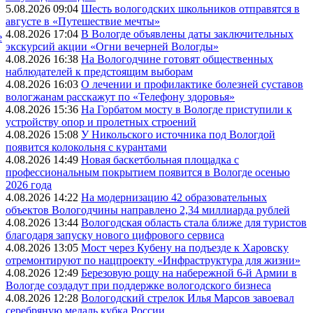
5.08.2026 09:04
Шесть вологодских школьников отправятся в
августе в «Путешествие мечты»
4.08.2026 17:04
В Вологде объявлены даты заключительных
е
экскурсий акции «Огни вечерней Вологды»
4.08.2026 16:38
На Вологодчине готовят общественных
наблюдателей к предстоящим выборам
4.08.2026 16:03
О лечении и профилактике болезней суставов
вологжанам расскажут по «Телефону здоровья»
4.08.2026 15:36
На Горбатом мосту в Вологде приступили к
устройству опор и пролетных строений
4.08.2026 15:08
У Никольского источника под Вологдой
появится колокольня с курантами
4.08.2026 14:49
Новая баскетбольная площадка с
профессиональным покрытием появится в Вологде осенью
2026 года
4.08.2026 14:22
На модернизацию 42 образовательных
объектов Вологодчины направлено 2,34 миллиарда рублей
4.08.2026 13:44
Вологодская область стала ближе для туристов
благодаря запуску нового цифрового сервиса
4.08.2026 13:05
Мост через Кубену на подъезде к Харовску
отремонтируют по нацпроекту «Инфраструктура для жизни»
4.08.2026 12:49
Березовую рощу на набережной 6-й Армии в
Вологде создадут при поддержке вологодского бизнеса
4.08.2026 12:28
Вологодский стрелок Илья Марсов завоевал
серебряную медаль кубка России