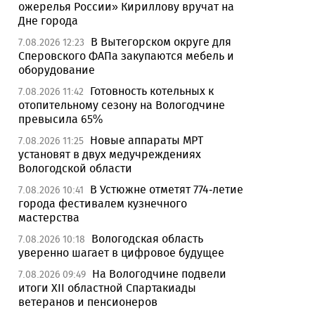
ожерелья России» Кириллову вручат на
Дне города
В Вытегорском округе для
7.08.2026 12:23
Сперовского ФАПа закупаются мебель и
оборудование
Готовность котельных к
7.08.2026 11:42
отопительному сезону на Вологодчине
превысила 65%
Новые аппараты МРТ
7.08.2026 11:25
установят в двух медучреждениях
Вологодской области
В Устюжне отметят 774-летие
7.08.2026 10:41
города фестивалем кузнечного
мастерства
Вологодская область
7.08.2026 10:18
уверенно шагает в цифровое будущее
На Вологодчине подвели
7.08.2026 09:49
итоги XII областной Спартакиады
ветеранов и пенсионеров