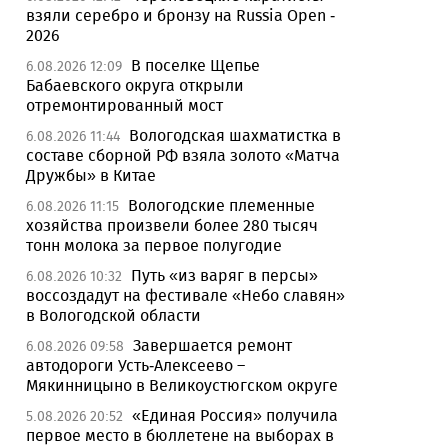
взяли серебро и бронзу на Russia Open -
2026
В поселке Щепье
6.08.2026 12:09
Бабаевского округа открыли
отремонтированный мост
Вологодская шахматистка в
6.08.2026 11:44
составе сборной РФ взяла золото «Матча
Дружбы» в Китае
Вологодские племенные
6.08.2026 11:15
хозяйства произвели более 280 тысяч
тонн молока за первое полугодие
Путь «из варяг в персы»
6.08.2026 10:32
воссоздадут на фестивале «Небо славян»
в Вологодской области
Завершается ремонт
6.08.2026 09:58
автодороги Усть-Алексеево –
Мякинницыно в Великоустюгском округе
«Единая Россия» получила
5.08.2026 20:52
первое место в бюллетене на выборах в