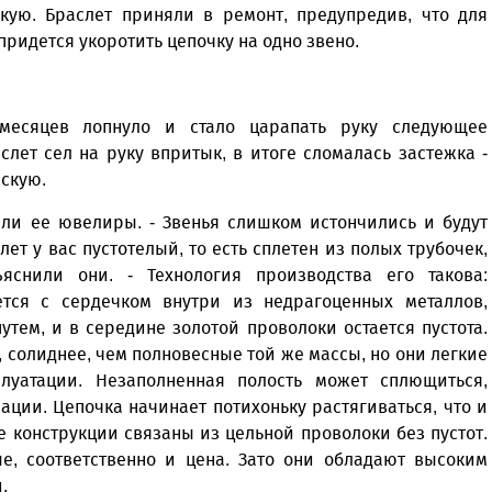
кую. Браслет приняли в ремонт, предупредив, что для
придется укоротить цепочку на одно звено.
 месяцев лопнуло и стало царапать руку следующее
лет сел на руку впритык, в итоге сломалась застежка -
рскую.
или ее ювелиры. - Звенья слишком истончились и будут
лет у вас пустотелый, то есть сплетен из полых трубочек,
яснили они. - Технология производства его такова:
ется с сердечком внутри из недрагоценных металлов,
тем, и в середине золотой проволоки остается пустота.
 солиднее, чем полновесные той же массы, но они легкие
луатации. Незаполненная полость может сплющиться,
ции. Цепочка начинает потихоньку растягиваться, что и
 конструкции связаны из цельной проволоки без пустот.
е, соответственно и цена. Зато они обладают высоким
и.