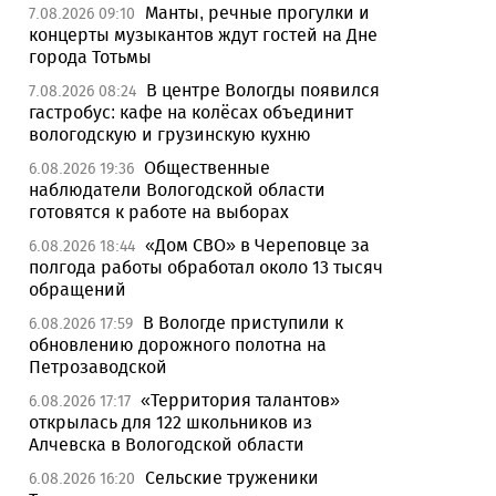
Манты, речные прогулки и
7.08.2026 09:10
концерты музыкантов ждут гостей на Дне
города Тотьмы
В центре Вологды появился
7.08.2026 08:24
гастробус: кафе на колёсах объединит
вологодскую и грузинскую кухню
Общественные
6.08.2026 19:36
наблюдатели Вологодской области
готовятся к работе на выборах
«Дом СВО» в Череповце за
6.08.2026 18:44
полгода работы обработал около 13 тысяч
обращений
В Вологде приступили к
6.08.2026 17:59
обновлению дорожного полотна на
Петрозаводской
«Территория талантов»
6.08.2026 17:17
открылась для 122 школьников из
Алчевска в Вологодской области
Сельские труженики
6.08.2026 16:20