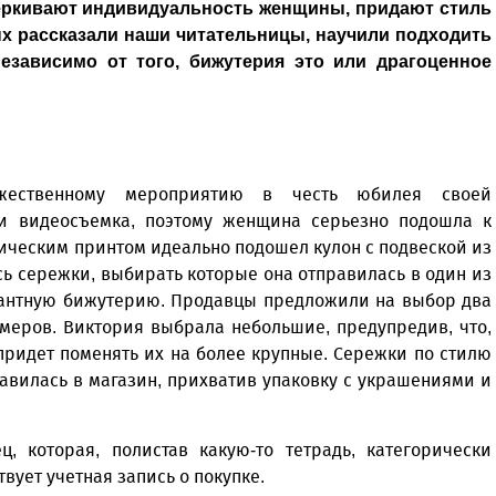
еркивают индивидуальность женщины, придают стиль
рых рассказали наши читательницы, научили подходить
независимо от того, бижутерия это или драгоценное
жественному мероприятию в честь юбилея своей
 и видеосъемка, поэтому женщина серьезно подошла к
рическим принтом идеально подошел кулон с подвеской из
сь сережки, выбирать которые она отправилась в один из
егантную бижутерию. Продавцы предложили на выбор два
меров. Виктория выбрала небольшие, предупредив, что,
придет поменять их на более крупные. Сережки по стилю
равилась в магазин, прихватив упаковку с украшениями и
, которая, полистав какую-то тетрадь, категорически
твует учетная запись о покупке.