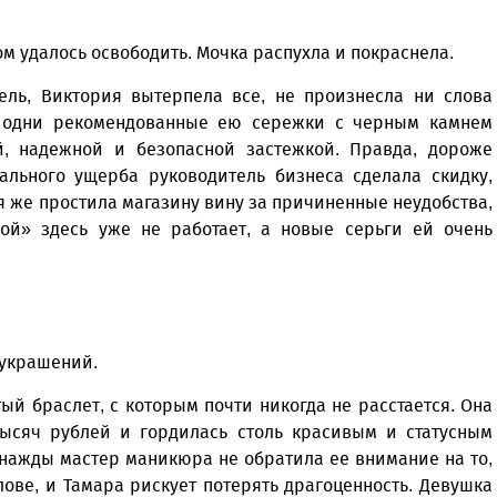
ом удалось освободить. Мочка распухла и покраснела.
ель, Виктория вытерпела все, не произнесла ни слова
е одни рекомендованные ею сережки с черным камнем
й, надежной и безопасной застежкой. Правда, дороже
ального ущерба руководитель бизнеса сделала скидку,
я же простила магазину вину за причиненные неудобства,
ой» здесь уже не работает, а новые серьги ей очень
 украшений.
й браслет, с которым почти никогда не расстается. Она
тысяч рублей и гордилась столь красивым и статусным
однажды мастер маникюра не обратила ее внимание на то,
лове, и Тамара рискует потерять драгоценность. Девушка