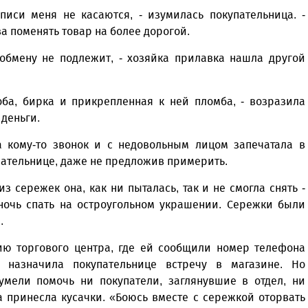
писи меня не касаются, - изумилась покупательница. -
ва поменять товар на более дорогой.
 обмену не подлежит, - хозяйка прилавка нашла другой
ба, бирка и прикрепленная к ней пломба, - возразила
 деньги.
а кому-то звонок и с недовольным лицом запечатала в
пательнице, даже не предложив примерить.
 сережек она, как ни пыталась, так и не смогла снять -
ночь спать на остро­угольном украшении. Сережки были
а.
ию торгового центра, где ей сообщили номер телефона
, назначила покупательнице встречу в магазине. Но
сумели помочь ни покупатели, заглянувшие в отдел, ни
а принесла кусачки. «Боюсь вместе с сережкой оторвать