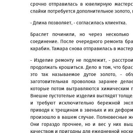
срочно отправилась в ювелирную мастерс
спайки потребуется дополнительное золото, 
- Длина позволяет, - согласилась клиентка.
Браслет починили, но через несколько
соединение. После очередного ремонта брас
карабин. Тамара снова отправилась в масте
- Изделие ремонту не подлежит, - расстро
продолжать крошиться. Дело в том, что брас
это так называемое дутое золото, - объ
заготовительная проволока заранее дела
которые потом вытравляются химическим пу
Внешне пустотелые изделия выглядят толще,
и требуют исключительно бережной эксп
приводя к трещинам в звеньях и их деформа
произошло в вашем случае. Полновесные же
Они гораздо прочнее, но и вес у них выш
качеством и пригодны для ежедневной носк