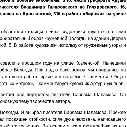
омов в Вологде закончены. В их числе граффити «Душа
писателя Владимира Гиляровского на Гиляровского, 16,
манова на Ярославской, 31б и работа «Виражи» на улице
областной столицы, сейчас художники трудятся на семи
 собирательный образ кружевной Вологды на здании Дворца
ой, 5. В работе художники используют кружевные узоры и
совали в прошлом году на улице Козленской. Нынешняя
образ Вологды. При подготовке эскиза мы опирались на
ть в одной работе яркие и узнаваемые элементы. Общая
атных метров», – комментирует художник Артур Лукьянов.
аботает над портретом писателя Варлама Шаламова. Он
основную тему творчества автора.
 Вологды. Я выбрал писателя Варлама Шаламова. Прежде
ал посвящен стойкости, силе духа человека, написавшего
х обстоятельствах. За основу я взял фотографию из его