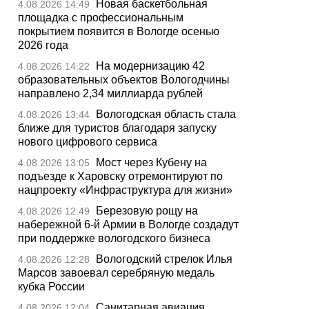
Новая баскетбольная
4.08.2026 14:49
площадка с профессиональным
покрытием появится в Вологде осенью
2026 года
На модернизацию 42
4.08.2026 14:22
образовательных объектов Вологодчины
направлено 2,34 миллиарда рублей
Вологодская область стала
4.08.2026 13:44
ближе для туристов благодаря запуску
нового цифрового сервиса
Мост через Кубену на
4.08.2026 13:05
подъезде к Харовску отремонтируют по
нацпроекту «Инфраструктура для жизни»
Березовую рощу на
4.08.2026 12:49
набережной 6-й Армии в Вологде создадут
при поддержке вологодского бизнеса
Вологодский стрелок Илья
4.08.2026 12:28
Марсов завоевал серебряную медаль
кубка России
Санитарная авиация
4.08.2026 12:04