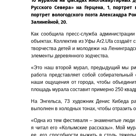
10 муралов на фасадах многоквартирных д
Русского Севера» на Герцена, 1, портрет 
портрет вологодского поэта Александра Ро
Залинейной, 20.
Как сообщила пресс-служба администрации 
объектах. Коллектив из Уфы Ar2.Ufa создаёт
творчества детей и молодежи на Ленинградск
элементы деревянного зодчества.
«Это наш второй мурал, предыдущий мы ри
работа представляет собой собирательный 
наши ощущения от города, чтобы объедини
площадь мурала составит примерно 250 квадр
На Энгельса, 73 художник Денис Кибеда р
выполнен в холодных тонах, чтобы отразить 
«Одна из тем фестиваля – знаменитые люди
я читал его «Колымские рассказы». Мой мур
ее, его способности выжить в столь тяжелы