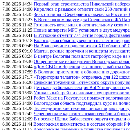
7.08.2026 14:34
Первый этап строительства Никольской набере
7.08.2026 14:00
Кириллов с размахом отметит свой 250-летний
7.08.2026 13:35
Знак столицы «Серебряного ожерелья России» 
7.08.2026 12:23
В Вытегорском округе для Сперовского ФАПа з
7.08.2026 11:42
Готовность котельных к отопительному сезону
7.08.2026 11:25
Новые аппараты МРТ установят в двух медучре
7.08.2026 10:41
В Устюжне отметят 774-летие города фестивале
7.08.2026 10:18
Вологодская область уверенно шагает в цифров
7.08.2026 09:49
На Вологодчине подвели итоги XII областной 
7.08.2026 09:10
Манты, речные прогулки и концерты музыканто
7.08.2026 08:24
В центре Вологды появился гастробус: кафе на
6.08.2026 19:36
Общественные наблюдатели Вологодской област
6.08.2026 18:44
«Дом СВО» в Череповце за полгода работы обр
6.08.2026 17:59
В Вологде приступили к обновлению дорожног
6.08.2026 17:17
«Территория талантов» открылась для 122 школ
6.08.2026 16:20
Сельские труженики Тотемского округа получат
6.08.2026 15:42
Детская футбольная секция ВоГУ получила по
6.08.2026 15:08
Уникальный трейл и силовые шоу приготовили
6.08.2026 14:31
Робот Макс на Госуслугах поможет вологжанам
6.08.2026 14:00
Вологодская область подтвердила курс на пол
6.08.2026 13:28
Телемедицинские технологии расширяют досту
6.08.2026 12:42
Череповецкие каратисты взяли серебро и бронзу
6.08.2026 12:09
В поселке Щепье Бабаевского округа открыли 
6.08.2026 11:44
Вологодская шахматистка в составе сборной РФ
6.08.2026 11:15
Вологодские племенные хозяйства произвели бо