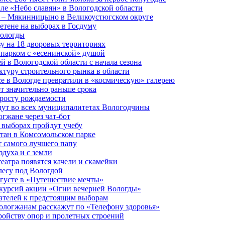
але «Небо славян» в Вологодской области
о – Мякинницыно в Великоустюгском округе
етене на выборах в Госдуму
Вологды
у на 18 дворовых территориях
 парком с «есенинской» душой
й в Вологодской области с начала сезона
туру строительного рынка в области
е в Вологде превратили в «космическую» галерею
 значительно раньше срока
 росту рождаемости
дут во всех муниципалитетах Вологодчины
огжане через чат-бот
 выборах пройдут учебу
тан в Комсомольском парке
т самого лучшего папу
здуха и с земли
еатра появятся качели и скамейки
лесу под Вологдой
вгусте в «Путешествие мечты»
скурсий акции «Огни вечерней Вологды»
ателей к предстоящим выборам
вологжанам расскажут по «Телефону здоровья»
ройству опор и пролетных строений