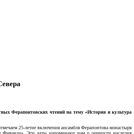
Севера
тных Ферапонтовских чтений на тему «История и культура
отмечаем 25-летие включения ансамбля Ферапонтова монастыря
я Фиваида». Эти даты напоминают нам о ценности наследия