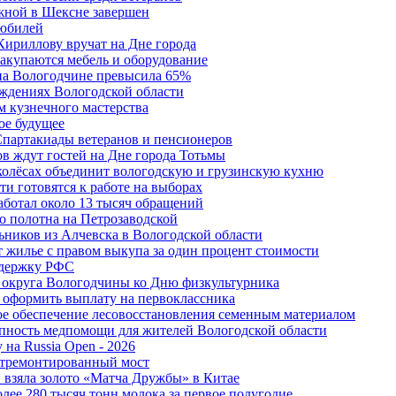
жной в Шексне завершен
 юбилей
Кириллову вручат на Дне города
акупаются мебель и оборудование
 на Вологодчине превысила 65%
ждениях Вологодской области
м кузнечного мастерства
ое будущее
Спартакиады ветеранов и пенсионеров
в ждут гостей на Дне города Тотьмы
 колёсах объединит вологодскую и грузинскую кухню
и готовятся к работе на выборах
аботал около 13 тысяч обращений
о полотна на Петрозаводской
ьников из Алчевска в Вологодской области
 жилье с правом выкупа за один процент стоимости
ддержку РФС
 округа Вологодчины ко Дню физкультурника
 оформить выплату на первоклассника
ное обеспечение лесовосстановления семенным материалом
пность медпомощи для жителей Вологодской области
 на Russia Open - 2026
отремонтированный мост
 взяла золото «Матча Дружбы» в Китае
лее 280 тысяч тонн молока за первое полугодие