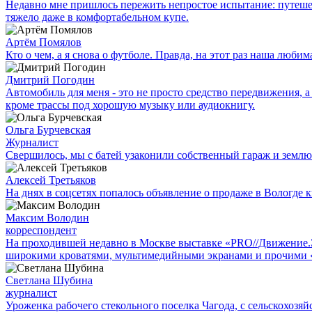
Недавно мне пришлось пережить непростое испытание: путешес
тяжело даже в комфортабельном купе.
Артём Помялов
Кто о чем, а я снова о футболе. Правда, на этот раз наша люб
Дмитрий Погодин
Автомобиль для меня - это не просто средство передвижения, а 
кроме трассы под хорошую музыку или аудиокнигу.
Ольга Бурчевская
Журналист
Свершилось, мы с батей узаконили собственный гараж и землю
Алексей Третьяков
На днях в соцсетях попалось объявление о продаже в Вологде к
Максим Володин
корреспондент
На проходившей недавно в Мос­кве выставке «PRO//Движение
широкими кроватями, мультимедийными экранами и прочими 
Светлана Шубина
журналист
Уроженка рабочего стекольного поселка Чагода, с сельскохозяй