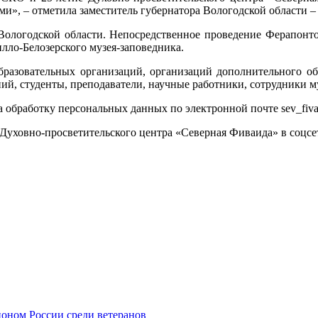
ми», – отметила заместитель губернатора Вологодской области 
Вологодской области. Непосредственное проведение Ферапонт
ло-Белозерского музея-заповедника.
разовательных организаций, организаций дополнительного об
й, студенты, преподаватели, научные работники, сотрудники м
на обработку персональных данных по электронной почте sev_fiv
Духовно-просветительского центра «Северная Фиваида» в соцсе
ионом России среди ветеранов