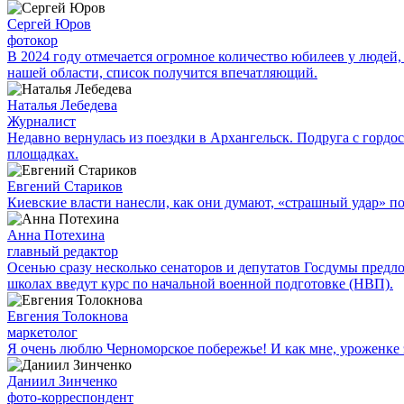
Сергей Юров
фотокор
В 2024 году отмечается огромное количество юбилеев у людей,
нашей области, список получится впечатляющий.
Наталья Лебедева
Журналист
Недавно вернулась из поездки в Архангельск. Подруга с гор
площадках.
Евгений Стариков
Киевские власти нанесли, как они думают, «страшный удар» 
Анна Потехина
главный редактор
Осенью сразу несколько сенаторов и депутатов Госдумы предл
школах введут курс по начальной военной подготовке (НВП).
Евгения Толокнова
маркетолог
Я очень люблю Черноморское побережье! И как мне, уроженке э
Даниил Зинченко
фото-корреспондент