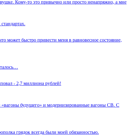
вушке. Кому-то это привычно или просто ненапряжно, а мне
 стандартах.
о что может быстро привести меня в равновесное состояние,
осталось…
повал - 2,7 миллиона рублей!
 «вагоны будущего» и модернизированные вагоны СВ. С
рополка грядок всегда были моей обязанностью.