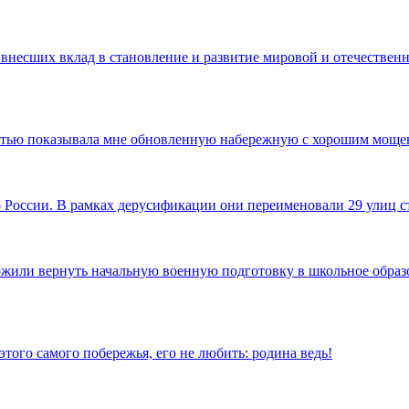
 внесших вклад в становление и развитие мировой и отечественн
достью показывала мне обновленную набережную с хорошим моще
по России. В рамках дерусификации они переименовали 29 улиц
ожили вернуть начальную военную подготовку в школьное образов
того самого побережья, его не любить: родина ведь!