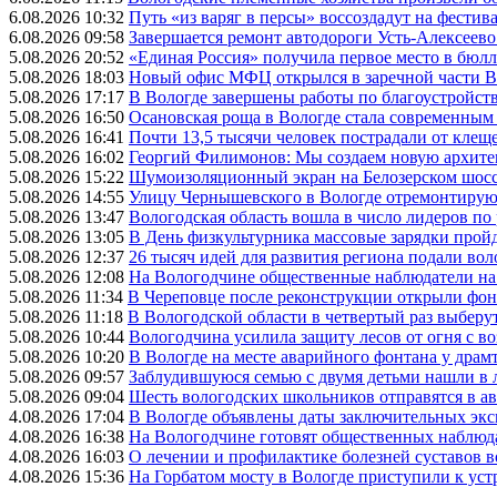
6.08.2026 10:32
Путь «из варяг в персы» воссоздадут на фестив
6.08.2026 09:58
Завершается ремонт автодороги Усть-Алексеев
5.08.2026 20:52
«Единая Россия» получила первое место в бюлл
5.08.2026 18:03
Новый офис МФЦ открылся в заречной части 
5.08.2026 17:17
В Вологде завершены работы по благоустройств
5.08.2026 16:50
Осановская роща в Вологде стала современным
5.08.2026 16:41
Почти 13,5 тысячи человек пострадали от клеще
5.08.2026 16:02
Георгий Филимонов: Мы создаем новую архитек
5.08.2026 15:22
Шумоизоляционный экран на Белозерском шосс
5.08.2026 14:55
Улицу Чернышевского в Вологде отремонтируют
5.08.2026 13:47
Вологодская область вошла в число лидеров по
5.08.2026 13:05
В День физкультурника массовые зарядки прой
5.08.2026 12:37
26 тысяч идей для развития региона подали вол
5.08.2026 12:08
На Вологодчине общественные наблюдатели на
5.08.2026 11:34
В Череповце после реконструкции открыли фон
5.08.2026 11:18
В Вологодской области в четвертый раз выберу
5.08.2026 10:44
Вологодчина усилила защиту лесов от огня с во
5.08.2026 10:20
В Вологде на месте аварийного фонтана у драмт
5.08.2026 09:57
Заблудившуюся семью с двумя детьми нашли в 
5.08.2026 09:04
Шесть вологодских школьников отправятся в а
4.08.2026 17:04
В Вологде объявлены даты заключительных эк
4.08.2026 16:38
На Вологодчине готовят общественных наблюд
4.08.2026 16:03
О лечении и профилактике болезней суставов 
4.08.2026 15:36
На Горбатом мосту в Вологде приступили к уст