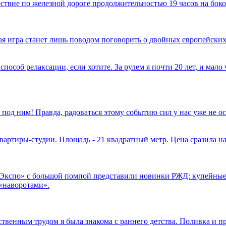
твие по железной дороге продолжительностью 19 часов на боко
имая игра станет лишь поводом поговорить о двойных европейских
способ релаксации, если хотите. За рулем я почти 20 лет, и мал
 под ним! Правда, радоваться этому событию сил у нас уже не 
вартиры-студии. Площадь - 21 квадратный метр. Цена сразила на
.Экспо» с большой помпой представили новинки РЖД: купейные
«наворотами».
ственным трудом я была знакома с раннего детства. Поливка и п